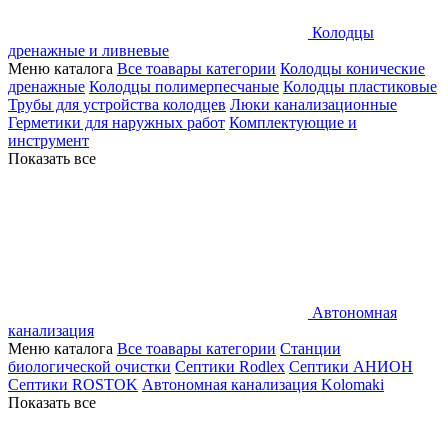
Колодцы
дренажные и ливневые
Меню каталога
Все тоавары категории
Колодцы конические
дренажные
Колодцы полимерпесчаные
Колодцы пластиковые
Трубы для устройства колодцев
Люки канализационные
Герметики для наружных работ
Комплектующие и
инструмент
Показать все
Автономная
канализация
Меню каталога
Все тоавары категории
Станции
биологической очистки
Септики Rodlex
Септики АНИОН
Септики ROSTOK
Автономная канализация Kolomaki
Показать все