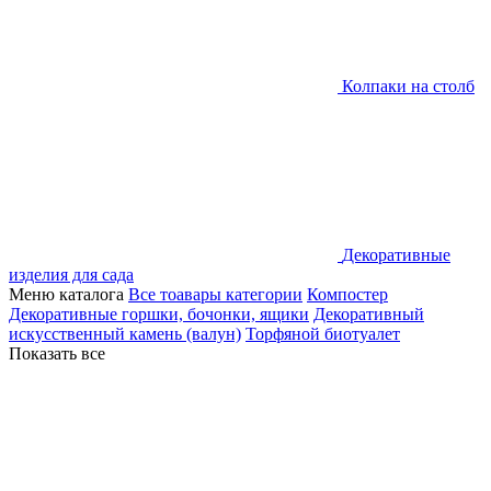
Колпаки на столб
Декоративные
изделия для сада
Меню каталога
Все тоавары категории
Компостер
Декоративные горшки, бочонки, ящики
Декоративный
искусственный камень (валун)
Торфяной биотуалет
Показать все