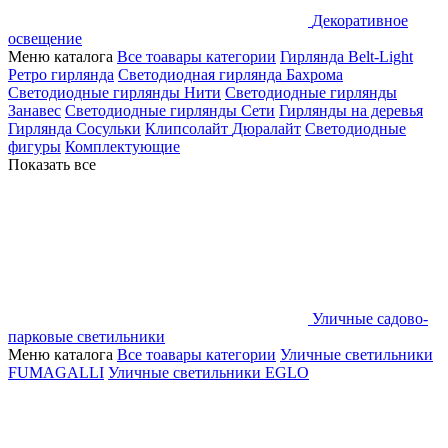
Декоративное
освещение
Меню каталога
Все тоавары категории
Гирлянда Belt-Light
Ретро гирлянда
Светодиодная гирлянда Бахрома
Светодиодные гирлянды Нити
Светодиодные гирлянды
Занавес
Светодиодные гирлянды Сети
Гирлянды на деревья
Гирлянда Сосульки
Клипсолайт
Дюралайт
Светодиодные
фигуры
Комплектующие
Показать все
Уличные садово-
парковые светильники
Меню каталога
Все тоавары категории
Уличные светильники
FUMAGALLI
Уличные светильники EGLO