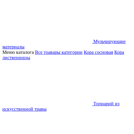
Мульчирующие
материалы
Меню каталога
Все тоавары категории
Кора сосновая
Кора
лиственницы
Топиарий из
искусственной травы