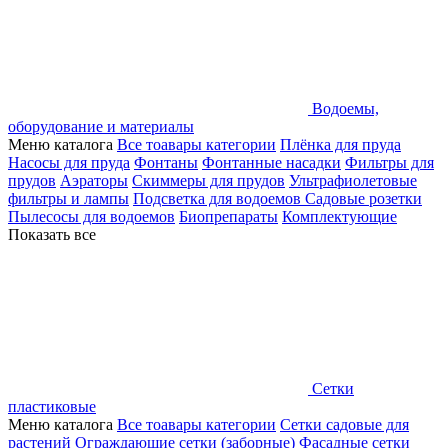
Водоемы,
оборудование и материалы
Меню каталога
Все тоавары категории
Плёнка для пруда
Насосы для пруда
Фонтаны
Фонтанные насадки
Фильтры для
прудов
Аэраторы
Скиммеры для прудов
Ультрафиолетовые
фильтры и лампы
Подсветка для водоемов
Садовые розетки
Пылесосы для водоемов
Биопрепараты
Комплектующие
Показать все
Сетки
пластиковые
Меню каталога
Все тоавары категории
Сетки садовые для
растений
Ограждающие сетки (заборные)
Фасадные сетки