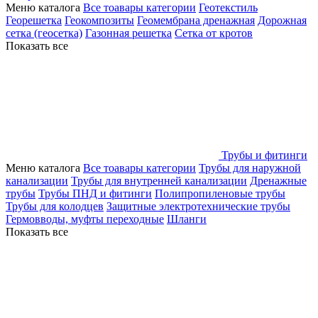
Меню каталога
Все тоавары категории
Геотекстиль
Георешетка
Геокомпозиты
Геомембрана дренажная
Дорожная
сетка (геосетка)
Газонная решетка
Сетка от кротов
Показать все
Трубы и фитинги
Меню каталога
Все тоавары категории
Трубы для наружной
канализации
Трубы для внутренней канализации
Дренажные
трубы
Трубы ПНД и фитинги
Полипропиленовые трубы
Трубы для колодцев
Защитные электротехнические трубы
Гермовводы, муфты переходные
Шланги
Показать все