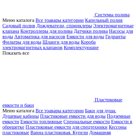
Системы полива
Меню каталога
Все тоавары категории
Капельный полив
Садовый полив
Дождеватели, спринклеры
Электромагнитные
клапана
Контроллеры для полива
Датчики полива
Насосы для
воды
Автоматика для насосов
Емкости для воды
Гидранты
Фильтры для воды
Шланги для воды
Короба
электромагнитных клапанов
Комплектующие
Показать все
Пластиковые
емкости и баки
Меню каталога
Все тоавары категории
Баки для душа.
Душевые кабины
Пластиковые емкости для воды
Подземные
емкости
Емкости топливные
Специальные емкости
Емкости в
обрешетке
Пластиковые емкости для спецтехники
Кессоны
пластиковые
Ванна пластиковая. Купели
Домашняя