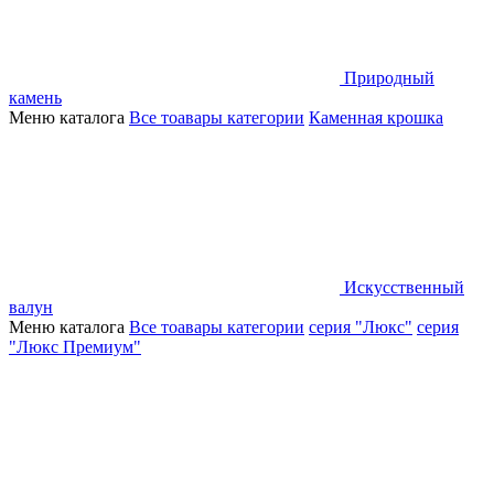
Природный
камень
Меню каталога
Все тоавары категории
Каменная крошка
Искусственный
валун
Меню каталога
Все тоавары категории
серия "Люкс"
серия
"Люкс Премиум"