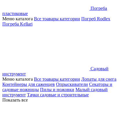
Погреба
пластиковые
Меню каталога
Все тоавары категории
Погреб Rodlex
Погреба Kellari
Садовый
инструмент
Меню каталога
Все тоавары категории
Лопаты для снега
Контейнеры для саженцев
Опрыскиватели
Секаторы и
садовые ножницы
Пилы и ножовки
Малый садовый
инструмент
Тачки садовые и строительные
Показать все