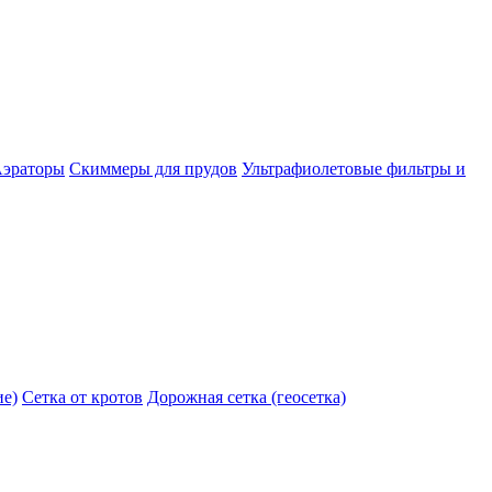
эраторы
Скиммеры для прудов
Ультрафиолетовые фильтры и
ие)
Сетка от кротов
Дорожная сетка (геосетка)