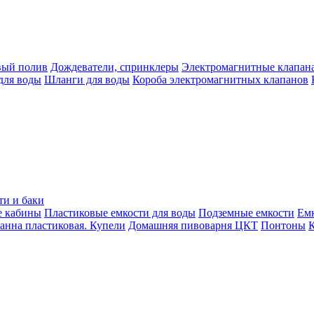
вый полив
Дождеватели, спринклеры
Электромагнитные клапан
для воды
Шланги для воды
Короба электромагнитных клапанов
ти и баки
е кабины
Пластиковые емкости для воды
Подземные емкости
Ем
анна пластиковая. Купели
Домашняя пивоварня ЦКТ
Понтоны
К