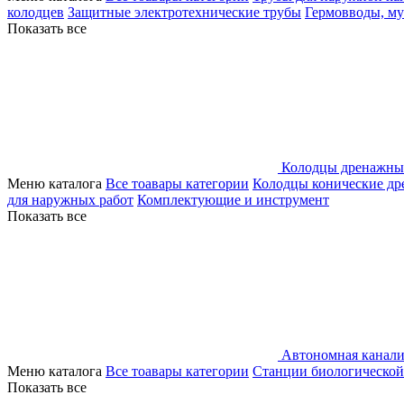
колодцев
Защитные электротехнические трубы
Гермовводы, м
Показать все
Колодцы дренажны
Меню каталога
Все тоавары категории
Колодцы конические д
для наружных работ
Комплектующие и инструмент
Показать все
Автономная канали
Меню каталога
Все тоавары категории
Станции биологической
Показать все