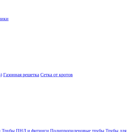
ники
)
Газонная решетка
Сетка от кротов
ы
Трубы ПНД и фитинги
Полипропиленовые трубы
Трубы для