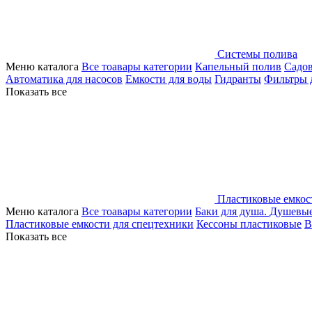
Системы полива
Меню каталога
Все тоавары категории
Капельный полив
Садо
Автоматика для насосов
Емкости для воды
Гидранты
Фильтры 
Показать все
Пластиковые емкос
Меню каталога
Все тоавары категории
Баки для душа. Душевы
Пластиковые емкости для спецтехники
Кессоны пластиковые
В
Показать все