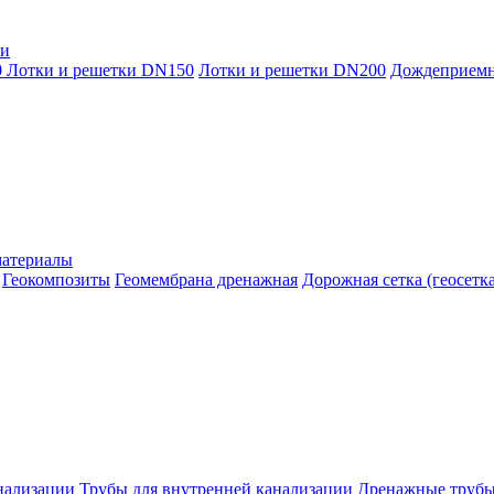
ки
0
Лотки и решетки DN150
Лотки и решетки DN200
Дождеприем
материалы
Геокомпозиты
Геомембрана дренажная
Дорожная сетка (геосетка
нализации
Трубы для внутренней канализации
Дренажные труб