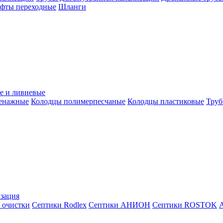
уфты переходные
Шланги
е и ливневые
ренажные
Колодцы полимерпесчаные
Колодцы пластиковые
Труб
зация
 очистки
Септики Rodlex
Септики АНИОН
Септики ROSTOK
А