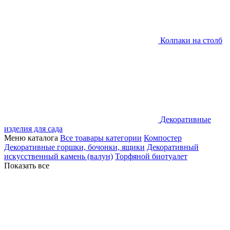
Колпаки на столб
Декоративные
изделия для сада
Меню каталога
Все тоавары категории
Компостер
Декоративные горшки, бочонки, ящики
Декоративный
искусственный камень (валун)
Торфяной биотуалет
Показать все