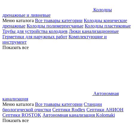
Колодцы
дренажные и ливневые
Меню каталога
Все тоавары категории
Колодцы конические
дренажные
Колодцы полимерпесчаные
Колодцы пластиковые
Трубы для устройства колодцев
Люки канализационные
Герметики для наружных работ
Комплектующие и
инструмент
Показать все
Автономная
канализация
Меню каталога
Все тоавары категории
Станции
биологической очистки
Септики Rodlex
Септики АНИОН
Септики ROSTOK
Автономная канализация Kolomaki
Показать все