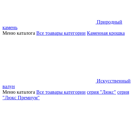
Природный
камень
Меню каталога
Все тоавары категории
Каменная крошка
Искусственный
валун
Меню каталога
Все тоавары категории
серия "Люкс"
серия
"Люкс Премиум"