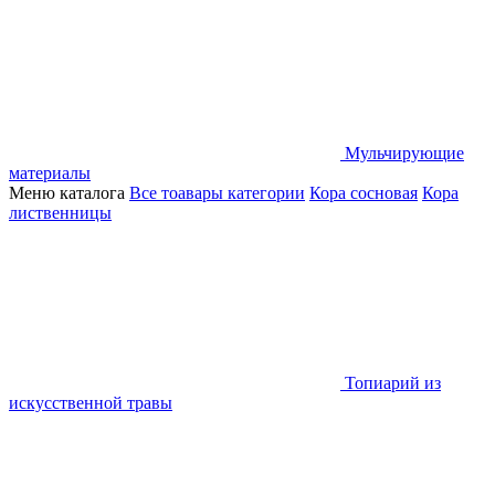
Мульчирующие
материалы
Меню каталога
Все тоавары категории
Кора сосновая
Кора
лиственницы
Топиарий из
искусственной травы