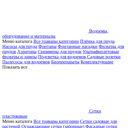
Водоемы,
оборудование и материалы
Меню каталога
Все тоавары категории
Плёнка для пруда
Насосы для пруда
Фонтаны
Фонтанные насадки
Фильтры для
прудов
Аэраторы
Скиммеры для прудов
Ультрафиолетовые
фильтры и лампы
Подсветка для водоемов
Садовые розетки
Пылесосы для водоемов
Биопрепараты
Комплектующие
Показать все
Сетки
пластиковые
Меню каталога
Все тоавары категории
Сетки садовые для
растений
Ограждающие сетки (заборные)
Фасадные сетки