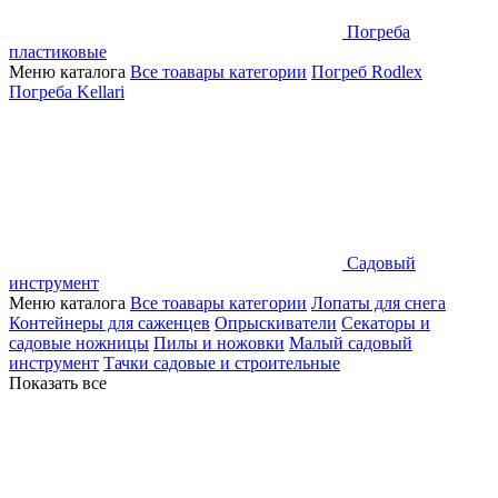
Погреба
пластиковые
Меню каталога
Все тоавары категории
Погреб Rodlex
Погреба Kellari
Садовый
инструмент
Меню каталога
Все тоавары категории
Лопаты для снега
Контейнеры для саженцев
Опрыскиватели
Секаторы и
садовые ножницы
Пилы и ножовки
Малый садовый
инструмент
Тачки садовые и строительные
Показать все