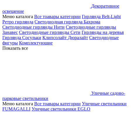
Декоративное
освещение
Меню каталога
Все тоавары категории
Гирлянда Belt-Light
Ретро гирлянда
Светодиодная гирлянда Бахрома
Светодиодные гирлянды Нити
Светодиодные гирлянды
Занавес
Светодиодные гирлянды Сети
Гирлянды на деревья
Гирлянда Сосульки
Клипсолайт
Дюралайт
Светодиодные
фигуры
Комплектующие
Показать все
Уличные садово-
парковые светильники
Меню каталога
Все тоавары категории
Уличные светильники
FUMAGALLI
Уличные светильники EGLO