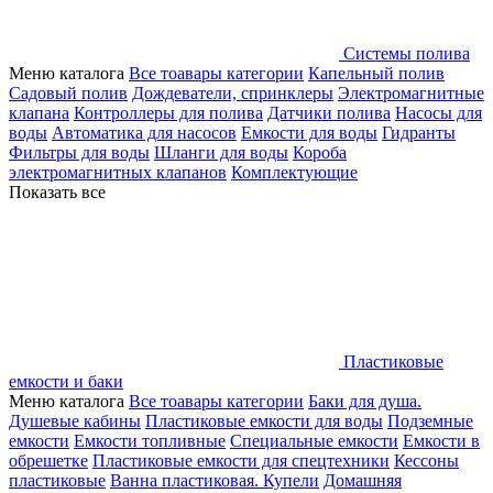
Системы полива
Меню каталога
Все тоавары категории
Капельный полив
Садовый полив
Дождеватели, спринклеры
Электромагнитные
клапана
Контроллеры для полива
Датчики полива
Насосы для
воды
Автоматика для насосов
Емкости для воды
Гидранты
Фильтры для воды
Шланги для воды
Короба
электромагнитных клапанов
Комплектующие
Показать все
Пластиковые
емкости и баки
Меню каталога
Все тоавары категории
Баки для душа.
Душевые кабины
Пластиковые емкости для воды
Подземные
емкости
Емкости топливные
Специальные емкости
Емкости в
обрешетке
Пластиковые емкости для спецтехники
Кессоны
пластиковые
Ванна пластиковая. Купели
Домашняя