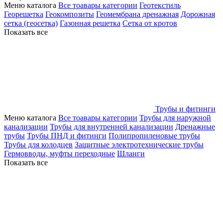
Меню каталога
Все тоавары категории
Геотекстиль
Георешетка
Геокомпозиты
Геомембрана дренажная
Дорожная
сетка (геосетка)
Газонная решетка
Сетка от кротов
Показать все
Трубы и фитинги
Меню каталога
Все тоавары категории
Трубы для наружной
канализации
Трубы для внутренней канализации
Дренажные
трубы
Трубы ПНД и фитинги
Полипропиленовые трубы
Трубы для колодцев
Защитные электротехнические трубы
Гермовводы, муфты переходные
Шланги
Показать все