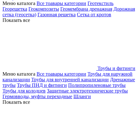
Меню каталога
Все тоавары категории
Геотекстиль
Георешетка
Геокомпозиты
Геомембрана дренажная
Дорожная
сетка (геосетка)
Газонная решетка
Сетка от кротов
Показать все
Трубы и фитинги
Меню каталога
Все тоавары категории
Трубы для наружной
канализации
Трубы для внутренней канализации
Дренажные
трубы
Трубы ПНД и фитинги
Полипропиленовые трубы
Трубы для колодцев
Защитные электротехнические трубы
Гермовводы, муфты переходные
Шланги
Показать все