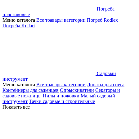
Погреба
пластиковые
Меню каталога
Все тоавары категории
Погреб Rodlex
Погреба Kellari
Садовый
инструмент
Меню каталога
Все тоавары категории
Лопаты для снега
Контейнеры для саженцев
Опрыскиватели
Секаторы и
садовые ножницы
Пилы и ножовки
Малый садовый
инструмент
Тачки садовые и строительные
Показать все