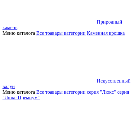
Природный
камень
Меню каталога
Все тоавары категории
Каменная крошка
Искусственный
валун
Меню каталога
Все тоавары категории
серия "Люкс"
серия
"Люкс Премиум"