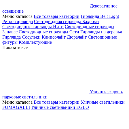
Декоративное
освещение
Меню каталога
Все тоавары категории
Гирлянда Belt-Light
Ретро гирлянда
Светодиодная гирлянда Бахрома
Светодиодные гирлянды Нити
Светодиодные гирлянды
Занавес
Светодиодные гирлянды Сети
Гирлянды на деревья
Гирлянда Сосульки
Клипсолайт
Дюралайт
Светодиодные
фигуры
Комплектующие
Показать все
Уличные садово-
парковые светильники
Меню каталога
Все тоавары категории
Уличные светильники
FUMAGALLI
Уличные светильники EGLO