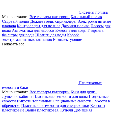
Системы полива
Меню каталога
Все тоавары категории
Капельный полив
Садовый полив
Дождеватели, спринклеры
Электромагнитные
клапана
Контроллеры для полива
Датчики полива
Насосы для
воды
Автоматика для насосов
Емкости для воды
Гидранты
Фильтры для воды
Шланги для воды
Короба
электромагнитных клапанов
Комплектующие
Показать все
Пластиковые
емкости и баки
Меню каталога
Все тоавары категории
Баки для душа.
Душевые кабины
Пластиковые емкости для воды
Подземные
емкости
Емкости топливные
Специальные емкости
Емкости в
обрешетке
Пластиковые емкости для спецтехники
Кессоны
пластиковые
Ванна пластиковая. Купели
Домашняя