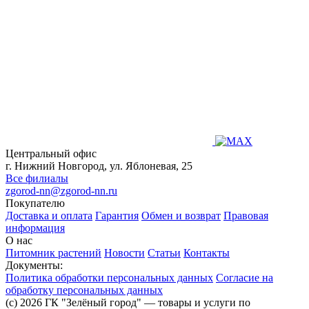
Центральный офис
г. Нижний Новгород, ул. Яблоневая, 25
Все филиалы
zgorod-nn@zgorod-nn.ru
Покупателю
Доставка и оплата
Гарантия
Обмен и возврат
Правовая
информация
О нас
Питомник растений
Новости
Статьи
Контакты
Документы:
Политика обработки персональных данных
Согласие на
обработку персональных данных
(c) 2026 ГК "Зелёный город" — товары и услуги по