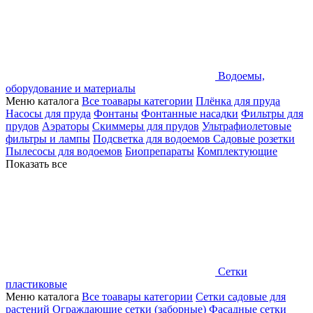
Водоемы,
оборудование и материалы
Меню каталога
Все тоавары категории
Плёнка для пруда
Насосы для пруда
Фонтаны
Фонтанные насадки
Фильтры для
прудов
Аэраторы
Скиммеры для прудов
Ультрафиолетовые
фильтры и лампы
Подсветка для водоемов
Садовые розетки
Пылесосы для водоемов
Биопрепараты
Комплектующие
Показать все
Сетки
пластиковые
Меню каталога
Все тоавары категории
Сетки садовые для
растений
Ограждающие сетки (заборные)
Фасадные сетки