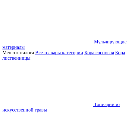
Мульчирующие
материалы
Меню каталога
Все тоавары категории
Кора сосновая
Кора
лиственницы
Топиарий из
искусственной травы