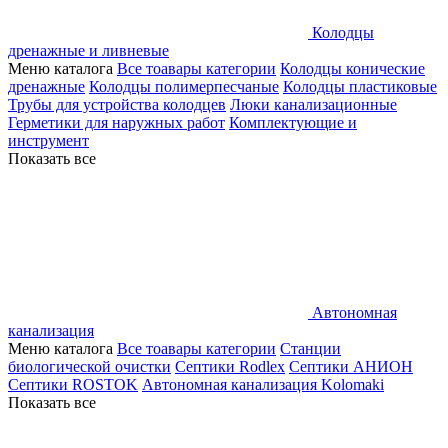
Колодцы
дренажные и ливневые
Меню каталога
Все тоавары категории
Колодцы конические
дренажные
Колодцы полимерпесчаные
Колодцы пластиковые
Трубы для устройства колодцев
Люки канализационные
Герметики для наружных работ
Комплектующие и
инструмент
Показать все
Автономная
канализация
Меню каталога
Все тоавары категории
Станции
биологической очистки
Септики Rodlex
Септики АНИОН
Септики ROSTOK
Автономная канализация Kolomaki
Показать все