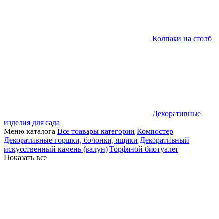
Колпаки на столб
Декоративные
изделия для сада
Меню каталога
Все тоавары категории
Компостер
Декоративные горшки, бочонки, ящики
Декоративный
искусственный камень (валун)
Торфяной биотуалет
Показать все