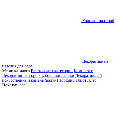
Колпаки на столб
Декоративные
изделия для сада
Меню каталога
Все тоавары категории
Компостер
Декоративные горшки, бочонки, ящики
Декоративный
искусственный камень (валун)
Торфяной биотуалет
Показать все