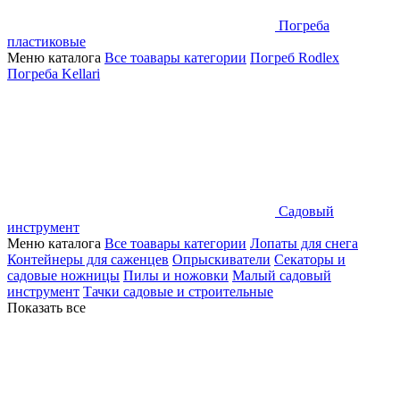
Погреба
пластиковые
Меню каталога
Все тоавары категории
Погреб Rodlex
Погреба Kellari
Садовый
инструмент
Меню каталога
Все тоавары категории
Лопаты для снега
Контейнеры для саженцев
Опрыскиватели
Секаторы и
садовые ножницы
Пилы и ножовки
Малый садовый
инструмент
Тачки садовые и строительные
Показать все