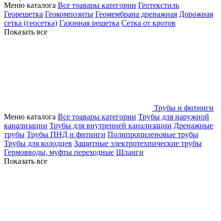
Меню каталога
Все тоавары категории
Геотекстиль
Георешетка
Геокомпозиты
Геомембрана дренажная
Дорожная
сетка (геосетка)
Газонная решетка
Сетка от кротов
Показать все
Трубы и фитинги
Меню каталога
Все тоавары категории
Трубы для наружной
канализации
Трубы для внутренней канализации
Дренажные
трубы
Трубы ПНД и фитинги
Полипропиленовые трубы
Трубы для колодцев
Защитные электротехнические трубы
Гермовводы, муфты переходные
Шланги
Показать все