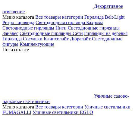
Декоративное
освещение
Меню каталога
Все тоавары категории
Гирлянда Belt-Light
Ретро гирлянда
Светодиодная гирлянда Бахрома
Светодиодные гирлянды Нити
Светодиодные гирлянды
Занавес
Светодиодные гирлянды Сети
Гирлянды на деревья
Гирлянда Сосульки
Клипсолайт
Дюралайт
Светодиодные
фигуры
Комплектующие
Показать все
Уличные садово-
парковые светильники
Меню каталога
Все тоавары категории
Уличные светильники
FUMAGALLI
Уличные светильники EGLO