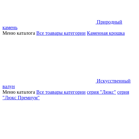
Природный
камень
Меню каталога
Все тоавары категории
Каменная крошка
Искусственный
валун
Меню каталога
Все тоавары категории
серия "Люкс"
серия
"Люкс Премиум"