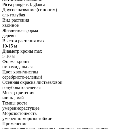
Picea pungens f. glauca
Другое название (синоним)
ель голубая
Вид растения
хвойное
Жизненная форма
дерево
Высота растения max
10-15 м
Диаметр кроны max
5-10 м
Форма кроны
пирамидальная
Цвет хвои/листвы
серебристо-зеленый
Осенняя окраска листьев/хвои
голубовато-зеленая
Месяц цветения
июнь
,
май
Темпы роста
умереннорастущее
Морозостойкость
умеренно морозостойкие
Применение
новогодняя елка
,
массивы
,
группы
,
солитер
,
живая