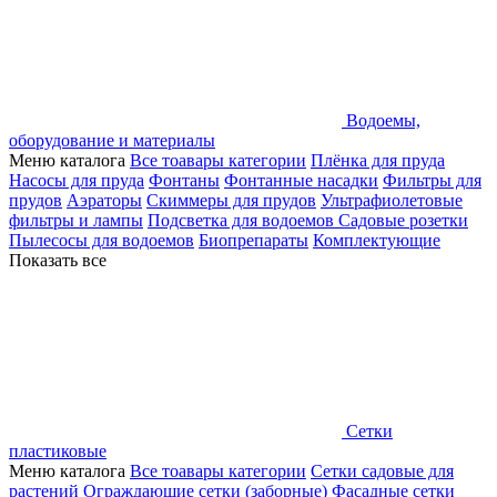
Водоемы,
оборудование и материалы
Меню каталога
Все тоавары категории
Плёнка для пруда
Насосы для пруда
Фонтаны
Фонтанные насадки
Фильтры для
прудов
Аэраторы
Скиммеры для прудов
Ультрафиолетовые
фильтры и лампы
Подсветка для водоемов
Садовые розетки
Пылесосы для водоемов
Биопрепараты
Комплектующие
Показать все
Сетки
пластиковые
Меню каталога
Все тоавары категории
Сетки садовые для
растений
Ограждающие сетки (заборные)
Фасадные сетки