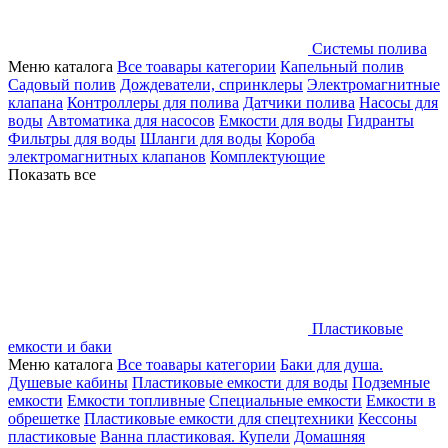
Системы полива
Меню каталога
Все тоавары категории
Капельный полив
Садовый полив
Дождеватели, спринклеры
Электромагнитные
клапана
Контроллеры для полива
Датчики полива
Насосы для
воды
Автоматика для насосов
Емкости для воды
Гидранты
Фильтры для воды
Шланги для воды
Короба
электромагнитных клапанов
Комплектующие
Показать все
Пластиковые
емкости и баки
Меню каталога
Все тоавары категории
Баки для душа.
Душевые кабины
Пластиковые емкости для воды
Подземные
емкости
Емкости топливные
Специальные емкости
Емкости в
обрешетке
Пластиковые емкости для спецтехники
Кессоны
пластиковые
Ванна пластиковая. Купели
Домашняя