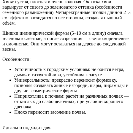
Хвоя: густая, плотная и очень колючая. Окраска хвои
варьирует от сизого до зеленоватого оттенка (особенности
семенного размножения). Четырёхгранные иголки длиной 2–3
см эффектно расходятся во все стороны, создавая пышный
объём.
Шишки цилиндрической формы (5–10 см в длину) сначала
зеленовато-жёлтые, а после созревания — светло-коричневые
и смолистые. Они могут оставаться на дереве до следующей
весны.
Особенности:
Устойчивость к городским условиям: не боится ветра,
дымо- и газоустойчива, устойчива к засухе
Универсальность: прекрасно переносит формовку,
позволяя создавать живые изгороди, шары, пирамиды и
другие геометрические формы.
Неприхотлива к почвам: растёт на различных почвах —
от кислых до слабощелочных, при условии хорошего
дренажа.
Плохо переносит засоление почвы.
Идеально подходит для: