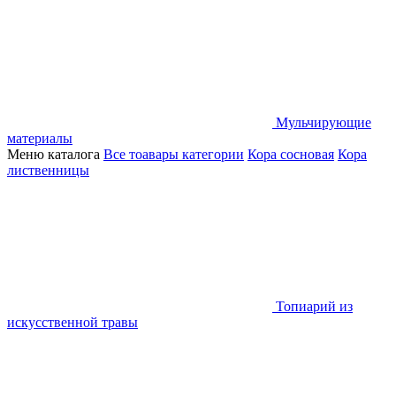
Мульчирующие
материалы
Меню каталога
Все тоавары категории
Кора сосновая
Кора
лиственницы
Топиарий из
искусственной травы