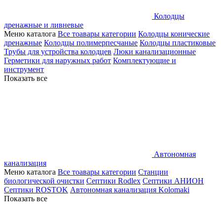
Колодцы
дренажные и ливневые
Меню каталога
Все тоавары категории
Колодцы конические
дренажные
Колодцы полимерпесчаные
Колодцы пластиковые
Трубы для устройства колодцев
Люки канализационные
Герметики для наружных работ
Комплектующие и
инструмент
Показать все
Автономная
канализация
Меню каталога
Все тоавары категории
Станции
биологической очистки
Септики Rodlex
Септики АНИОН
Септики ROSTOK
Автономная канализация Kolomaki
Показать все