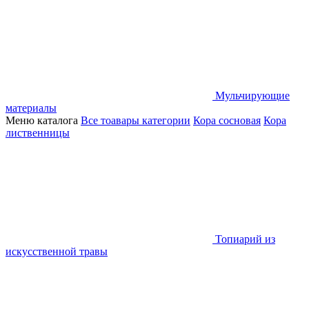
Мульчирующие
материалы
Меню каталога
Все тоавары категории
Кора сосновая
Кора
лиственницы
Топиарий из
искусственной травы