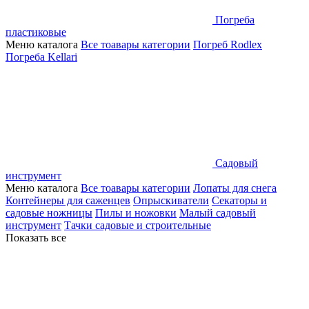
Погреба
пластиковые
Меню каталога
Все тоавары категории
Погреб Rodlex
Погреба Kellari
Садовый
инструмент
Меню каталога
Все тоавары категории
Лопаты для снега
Контейнеры для саженцев
Опрыскиватели
Секаторы и
садовые ножницы
Пилы и ножовки
Малый садовый
инструмент
Тачки садовые и строительные
Показать все