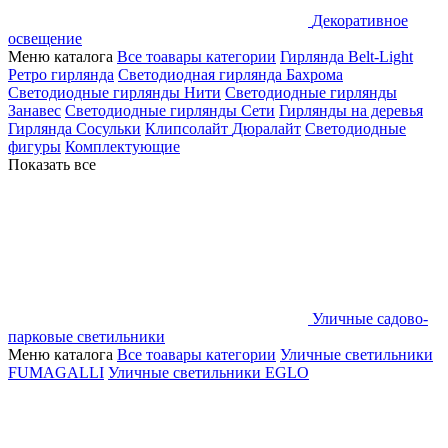
Декоративное
освещение
Меню каталога
Все тоавары категории
Гирлянда Belt-Light
Ретро гирлянда
Светодиодная гирлянда Бахрома
Светодиодные гирлянды Нити
Светодиодные гирлянды
Занавес
Светодиодные гирлянды Сети
Гирлянды на деревья
Гирлянда Сосульки
Клипсолайт
Дюралайт
Светодиодные
фигуры
Комплектующие
Показать все
Уличные садово-
парковые светильники
Меню каталога
Все тоавары категории
Уличные светильники
FUMAGALLI
Уличные светильники EGLO