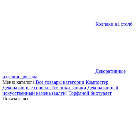
Колпаки на столб
Декоративные
изделия для сада
Меню каталога
Все тоавары категории
Компостер
Декоративные горшки, бочонки, ящики
Декоративный
искусственный камень (валун)
Торфяной биотуалет
Показать все