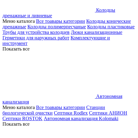
Колодцы
дренажные и ливневые
Меню каталога
Все тоавары категории
Колодцы конические
дренажные
Колодцы полимерпесчаные
Колодцы пластиковые
Трубы для устройства колодцев
Люки канализационные
Герметики для наружных работ
Комплектующие и
инструмент
Показать все
Автономная
канализация
Меню каталога
Все тоавары категории
Станции
биологической очистки
Септики Rodlex
Септики АНИОН
Септики ROSTOK
Автономная канализация Kolomaki
Показать все