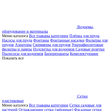
Водоемы,
оборудование и материалы
Меню каталога
Все тоавары категории
Плёнка для пруда
Насосы для пруда
Фонтаны
Фонтанные насадки
Фильтры для
прудов
Аэраторы
Скиммеры для прудов
Ультрафиолетовые
фильтры и лампы
Подсветка для водоемов
Садовые розетки
Пылесосы для водоемов
Биопрепараты
Комплектующие
Показать все
Сетки
пластиковые
Меню каталога
Все тоавары категории
Сетки садовые для
растений
Ограждающие сетки (заборные)
Фасадные сетки