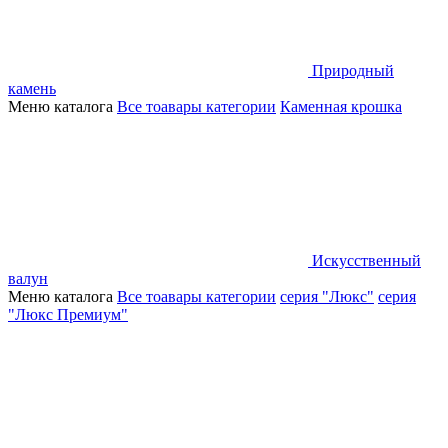
Природный
камень
Меню каталога
Все тоавары категории
Каменная крошка
Искусственный
валун
Меню каталога
Все тоавары категории
серия "Люкс"
серия
"Люкс Премиум"