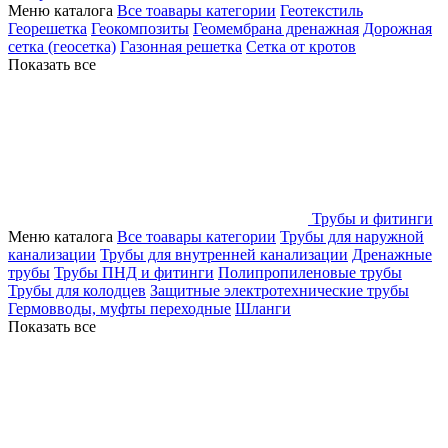
Меню каталога
Все тоавары категории
Геотекстиль
Георешетка
Геокомпозиты
Геомембрана дренажная
Дорожная
сетка (геосетка)
Газонная решетка
Сетка от кротов
Показать все
Трубы и фитинги
Меню каталога
Все тоавары категории
Трубы для наружной
канализации
Трубы для внутренней канализации
Дренажные
трубы
Трубы ПНД и фитинги
Полипропиленовые трубы
Трубы для колодцев
Защитные электротехнические трубы
Гермовводы, муфты переходные
Шланги
Показать все