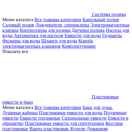
Системы полива
Меню каталога
Все тоавары категории
Капельный полив
Садовый полив
Дождеватели, спринклеры
Электромагнитные
клапана
Контроллеры для полива
Датчики полива
Насосы для
воды
Автоматика для насосов
Емкости для воды
Гидранты
Фильтры для воды
Шланги для воды
Короба
электромагнитных клапанов
Комплектующие
Показать все
Пластиковые
емкости и баки
Меню каталога
Все тоавары категории
Баки для душа.
Душевые кабины
Пластиковые емкости для воды
Подземные
емкости
Емкости топливные
Специальные емкости
Емкости в
обрешетке
Пластиковые емкости для спецтехники
Кессоны
пластиковые
Ванна пластиковая. Купели
Домашняя