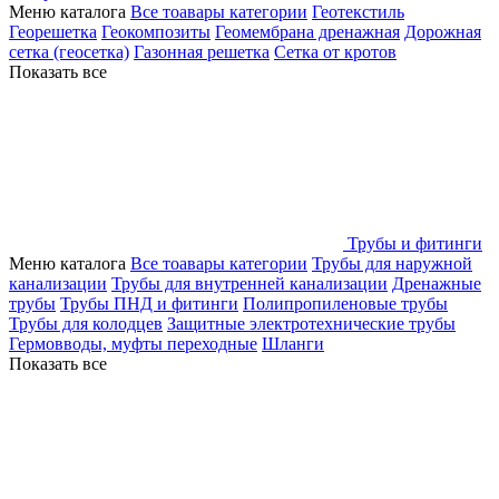
Меню каталога
Все тоавары категории
Геотекстиль
Георешетка
Геокомпозиты
Геомембрана дренажная
Дорожная
сетка (геосетка)
Газонная решетка
Сетка от кротов
Показать все
Трубы и фитинги
Меню каталога
Все тоавары категории
Трубы для наружной
канализации
Трубы для внутренней канализации
Дренажные
трубы
Трубы ПНД и фитинги
Полипропиленовые трубы
Трубы для колодцев
Защитные электротехнические трубы
Гермовводы, муфты переходные
Шланги
Показать все