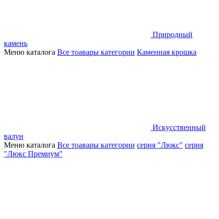
Природный
камень
Меню каталога
Все тоавары категории
Каменная крошка
Искусственный
валун
Меню каталога
Все тоавары категории
серия "Люкс"
серия
"Люкс Премиум"