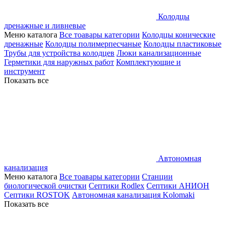
Колодцы
дренажные и ливневые
Меню каталога
Все тоавары категории
Колодцы конические
дренажные
Колодцы полимерпесчаные
Колодцы пластиковые
Трубы для устройства колодцев
Люки канализационные
Герметики для наружных работ
Комплектующие и
инструмент
Показать все
Автономная
канализация
Меню каталога
Все тоавары категории
Станции
биологической очистки
Септики Rodlex
Септики АНИОН
Септики ROSTOK
Автономная канализация Kolomaki
Показать все