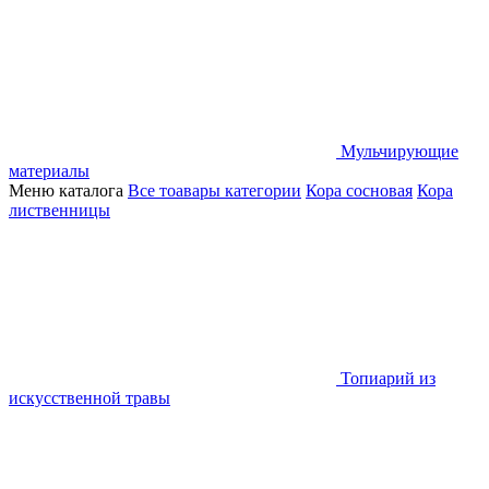
Мульчирующие
материалы
Меню каталога
Все тоавары категории
Кора сосновая
Кора
лиственницы
Топиарий из
искусственной травы