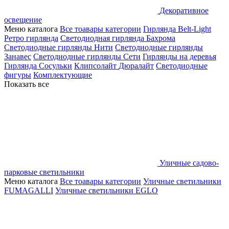
Декоративное
освещение
Меню каталога
Все тоавары категории
Гирлянда Belt-Light
Ретро гирлянда
Светодиодная гирлянда Бахрома
Светодиодные гирлянды Нити
Светодиодные гирлянды
Занавес
Светодиодные гирлянды Сети
Гирлянды на деревья
Гирлянда Сосульки
Клипсолайт
Дюралайт
Светодиодные
фигуры
Комплектующие
Показать все
Уличные садово-
парковые светильники
Меню каталога
Все тоавары категории
Уличные светильники
FUMAGALLI
Уличные светильники EGLO