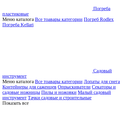
Погреба
пластиковые
Меню каталога
Все тоавары категории
Погреб Rodlex
Погреба Kellari
Садовый
инструмент
Меню каталога
Все тоавары категории
Лопаты для снега
Контейнеры для саженцев
Опрыскиватели
Секаторы и
садовые ножницы
Пилы и ножовки
Малый садовый
инструмент
Тачки садовые и строительные
Показать все