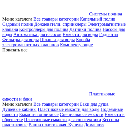
Системы полива
Меню каталога
Все тоавары категории
Капельный полив
Садовый полив
Дождеватели, спринклеры
Электромагнитные
клапана
Контроллеры для полива
Датчики полива
Насосы для
воды
Автоматика для насосов
Емкости для воды
Гидранты
Фильтры для воды
Шланги для воды
Короба
электромагнитных клапанов
Комплектующие
Показать все
Пластиковые
емкости и баки
Меню каталога
Все тоавары категории
Баки для душа.
Душевые кабины
Пластиковые емкости для воды
Подземные
емкости
Емкости топливные
Специальные емкости
Емкости в
обрешетке
Пластиковые емкости для спецтехники
Кессоны
пластиковые
Ванна пластиковая. Купели
Домашняя