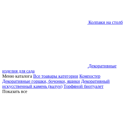
Колпаки на столб
Декоративные
изделия для сада
Меню каталога
Все тоавары категории
Компостер
Декоративные горшки, бочонки, ящики
Декоративный
искусственный камень (валун)
Торфяной биотуалет
Показать все