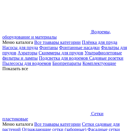
Водоемы,
оборудование и материалы
Меню каталога
Все тоавары категории
Плёнка для пруда
Насосы для пруда
Фонтаны
Фонтанные насадки
Фильтры для
прудов
Аэраторы
Скиммеры для прудов
Ультрафиолетовые
фильтры и лампы
Подсветка для водоемов
Садовые розетки
Пылесосы для водоемов
Биопрепараты
Комплектующие
Показать все
Сетки
пластиковые
Меню каталога
Все тоавары категории
Сетки садовые для
растений
Ограждающие сетки (заборные)
Фасадные сетки