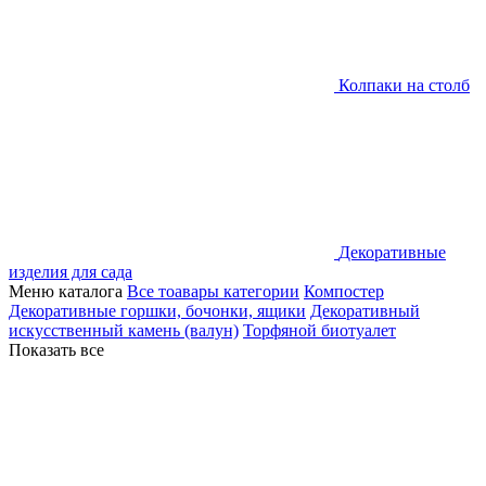
Колпаки на столб
Декоративные
изделия для сада
Меню каталога
Все тоавары категории
Компостер
Декоративные горшки, бочонки, ящики
Декоративный
искусственный камень (валун)
Торфяной биотуалет
Показать все