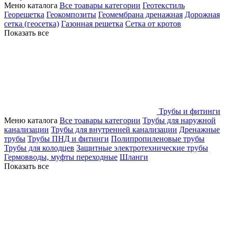
Меню каталога
Все тоавары категории
Геотекстиль
Георешетка
Геокомпозиты
Геомембрана дренажная
Дорожная
сетка (геосетка)
Газонная решетка
Сетка от кротов
Показать все
Трубы и фитинги
Меню каталога
Все тоавары категории
Трубы для наружной
канализации
Трубы для внутренней канализации
Дренажные
трубы
Трубы ПНД и фитинги
Полипропиленовые трубы
Трубы для колодцев
Защитные электротехнические трубы
Гермовводы, муфты переходные
Шланги
Показать все