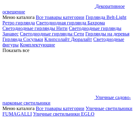
Декоративное
освещение
Меню каталога
Все тоавары категории
Гирлянда Belt-Light
Ретро гирлянда
Светодиодная гирлянда Бахрома
Светодиодные гирлянды Нити
Светодиодные гирлянды
Занавес
Светодиодные гирлянды Сети
Гирлянды на деревья
Гирлянда Сосульки
Клипсолайт
Дюралайт
Светодиодные
фигуры
Комплектующие
Показать все
Уличные садово-
парковые светильники
Меню каталога
Все тоавары категории
Уличные светильники
FUMAGALLI
Уличные светильники EGLO