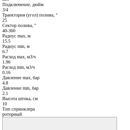
Подключение, дюйм
3/4
Траектория (угол) полива, °
25
Сектор полива, °
40-360
Радиус max, м
15.5
Радиус min, м
6.7
Расход max, м3/ч
1.96
Расход min, м3/ч
0.16
Давление max, бар
4.8
Давление min, бар
2.1
Высота штока, см
10
Тип спринклера
роторный