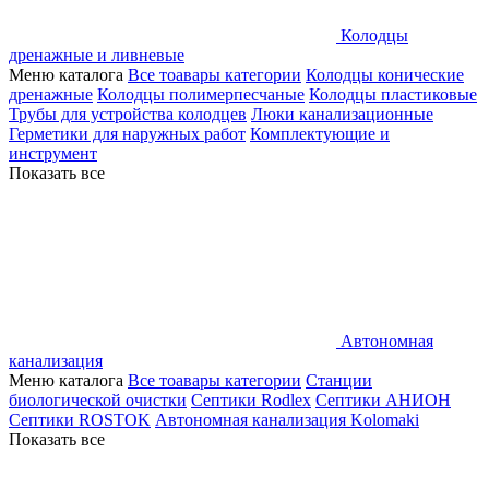
Колодцы
дренажные и ливневые
Меню каталога
Все тоавары категории
Колодцы конические
дренажные
Колодцы полимерпесчаные
Колодцы пластиковые
Трубы для устройства колодцев
Люки канализационные
Герметики для наружных работ
Комплектующие и
инструмент
Показать все
Автономная
канализация
Меню каталога
Все тоавары категории
Станции
биологической очистки
Септики Rodlex
Септики АНИОН
Септики ROSTOK
Автономная канализация Kolomaki
Показать все