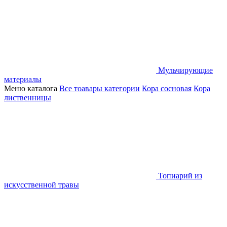
Мульчирующие
материалы
Меню каталога
Все тоавары категории
Кора сосновая
Кора
лиственницы
Топиарий из
искусственной травы