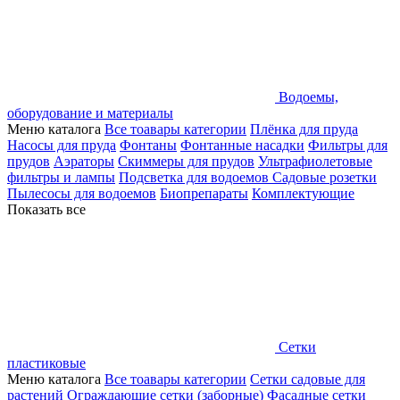
Водоемы,
оборудование и материалы
Меню каталога
Все тоавары категории
Плёнка для пруда
Насосы для пруда
Фонтаны
Фонтанные насадки
Фильтры для
прудов
Аэраторы
Скиммеры для прудов
Ультрафиолетовые
фильтры и лампы
Подсветка для водоемов
Садовые розетки
Пылесосы для водоемов
Биопрепараты
Комплектующие
Показать все
Сетки
пластиковые
Меню каталога
Все тоавары категории
Сетки садовые для
растений
Ограждающие сетки (заборные)
Фасадные сетки