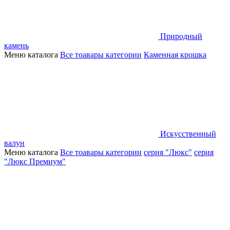
Природный
камень
Меню каталога
Все тоавары категории
Каменная крошка
Искусственный
валун
Меню каталога
Все тоавары категории
серия "Люкс"
серия
"Люкс Премиум"