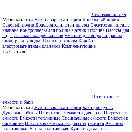
Системы полива
Меню каталога
Все тоавары категории
Капельный полив
Садовый полив
Дождеватели, спринклеры
Электромагнитные
клапана
Контроллеры для полива
Датчики полива
Насосы для
воды
Автоматика для насосов
Емкости для воды
Гидранты
Фильтры для воды
Шланги для воды
Короба
электромагнитных клапанов
Комплектующие
Показать все
Пластиковые
емкости и баки
Меню каталога
Все тоавары категории
Баки для душа.
Душевые кабины
Пластиковые емкости для воды
Подземные
емкости
Емкости топливные
Специальные емкости
Емкости в
обрешетке
Пластиковые емкости для спецтехники
Кессоны
пластиковые
Ванна пластиковая. Купели
Домашняя