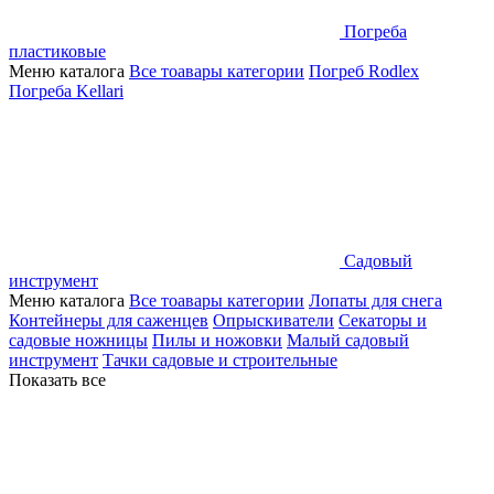
Погреба
пластиковые
Меню каталога
Все тоавары категории
Погреб Rodlex
Погреба Kellari
Садовый
инструмент
Меню каталога
Все тоавары категории
Лопаты для снега
Контейнеры для саженцев
Опрыскиватели
Секаторы и
садовые ножницы
Пилы и ножовки
Малый садовый
инструмент
Тачки садовые и строительные
Показать все