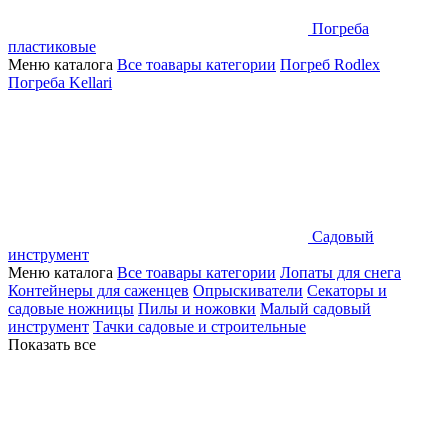
Погреба
пластиковые
Меню каталога
Все тоавары категории
Погреб Rodlex
Погреба Kellari
Садовый
инструмент
Меню каталога
Все тоавары категории
Лопаты для снега
Контейнеры для саженцев
Опрыскиватели
Секаторы и
садовые ножницы
Пилы и ножовки
Малый садовый
инструмент
Тачки садовые и строительные
Показать все