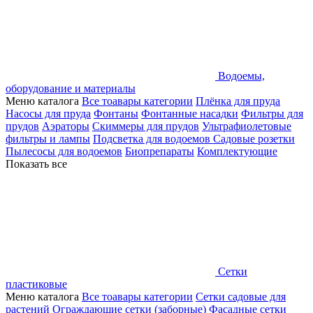
Водоемы,
оборудование и материалы
Меню каталога
Все тоавары категории
Плёнка для пруда
Насосы для пруда
Фонтаны
Фонтанные насадки
Фильтры для
прудов
Аэраторы
Скиммеры для прудов
Ультрафиолетовые
фильтры и лампы
Подсветка для водоемов
Садовые розетки
Пылесосы для водоемов
Биопрепараты
Комплектующие
Показать все
Сетки
пластиковые
Меню каталога
Все тоавары категории
Сетки садовые для
растений
Ограждающие сетки (заборные)
Фасадные сетки