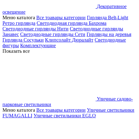
Декоративное
освещение
Меню каталога
Все тоавары категории
Гирлянда Belt-Light
Ретро гирлянда
Светодиодная гирлянда Бахрома
Светодиодные гирлянды Нити
Светодиодные гирлянды
Занавес
Светодиодные гирлянды Сети
Гирлянды на деревья
Гирлянда Сосульки
Клипсолайт
Дюралайт
Светодиодные
фигуры
Комплектующие
Показать все
Уличные садово-
парковые светильники
Меню каталога
Все тоавары категории
Уличные светильники
FUMAGALLI
Уличные светильники EGLO