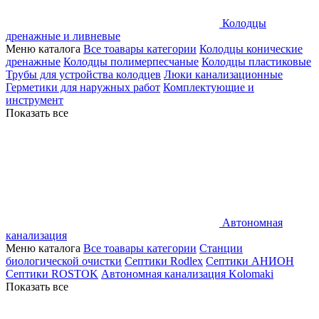
Колодцы
дренажные и ливневые
Меню каталога
Все тоавары категории
Колодцы конические
дренажные
Колодцы полимерпесчаные
Колодцы пластиковые
Трубы для устройства колодцев
Люки канализационные
Герметики для наружных работ
Комплектующие и
инструмент
Показать все
Автономная
канализация
Меню каталога
Все тоавары категории
Станции
биологической очистки
Септики Rodlex
Септики АНИОН
Септики ROSTOK
Автономная канализация Kolomaki
Показать все