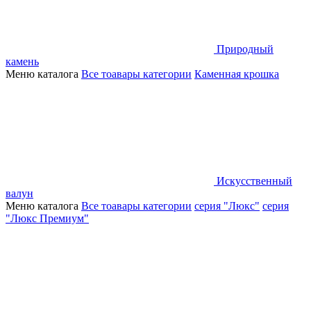
Природный
камень
Меню каталога
Все тоавары категории
Каменная крошка
Искусственный
валун
Меню каталога
Все тоавары категории
серия "Люкс"
серия
"Люкс Премиум"