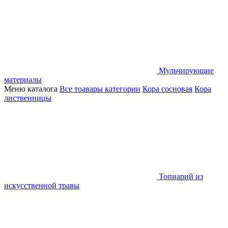
Мульчирующие
материалы
Меню каталога
Все тоавары категории
Кора сосновая
Кора
лиственницы
Топиарий из
искусственной травы