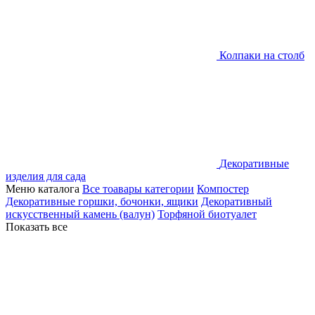
Колпаки на столб
Декоративные
изделия для сада
Меню каталога
Все тоавары категории
Компостер
Декоративные горшки, бочонки, ящики
Декоративный
искусственный камень (валун)
Торфяной биотуалет
Показать все