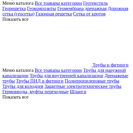
Меню каталога
Все тоавары категории
Геотекстиль
Георешетка
Геокомпозиты
Геомембрана дренажная
Дорожная
сетка (геосетка)
Газонная решетка
Сетка от кротов
Показать все
Трубы и фитинги
Меню каталога
Все тоавары категории
Трубы для наружной
канализации
Трубы для внутренней канализации
Дренажные
трубы
Трубы ПНД и фитинги
Полипропиленовые трубы
Трубы для колодцев
Защитные электротехнические трубы
Гермовводы, муфты переходные
Шланги
Показать все