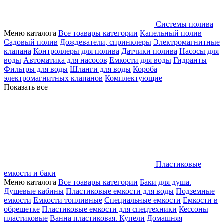
Системы полива
Меню каталога
Все тоавары категории
Капельный полив
Садовый полив
Дождеватели, спринклеры
Электромагнитные
клапана
Контроллеры для полива
Датчики полива
Насосы для
воды
Автоматика для насосов
Емкости для воды
Гидранты
Фильтры для воды
Шланги для воды
Короба
электромагнитных клапанов
Комплектующие
Показать все
Пластиковые
емкости и баки
Меню каталога
Все тоавары категории
Баки для душа.
Душевые кабины
Пластиковые емкости для воды
Подземные
емкости
Емкости топливные
Специальные емкости
Емкости в
обрешетке
Пластиковые емкости для спецтехники
Кессоны
пластиковые
Ванна пластиковая. Купели
Домашняя