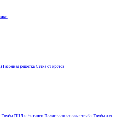
ники
)
Газонная решетка
Сетка от кротов
ы
Трубы ПНД и фитинги
Полипропиленовые трубы
Трубы для