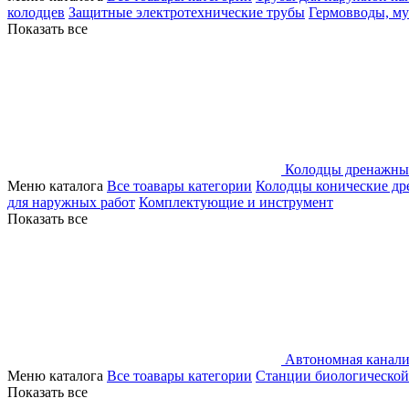
колодцев
Защитные электротехнические трубы
Гермовводы, м
Показать все
Колодцы дренажны
Меню каталога
Все тоавары категории
Колодцы конические д
для наружных работ
Комплектующие и инструмент
Показать все
Автономная канали
Меню каталога
Все тоавары категории
Станции биологической
Показать все