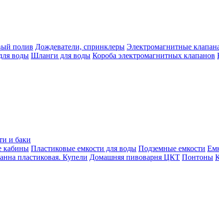
вый полив
Дождеватели, спринклеры
Электромагнитные клапан
для воды
Шланги для воды
Короба электромагнитных клапанов
ти и баки
е кабины
Пластиковые емкости для воды
Подземные емкости
Ем
анна пластиковая. Купели
Домашняя пивоварня ЦКТ
Понтоны
К