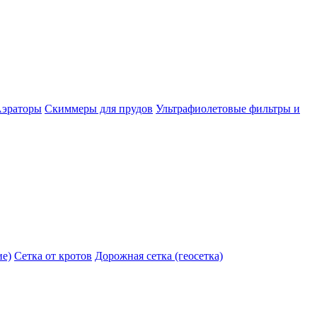
эраторы
Скиммеры для прудов
Ультрафиолетовые фильтры и
ие)
Сетка от кротов
Дорожная сетка (геосетка)