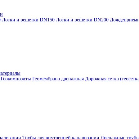
ки
0
Лотки и решетки DN150
Лотки и решетки DN200
Дождеприем
материалы
Геокомпозиты
Геомембрана дренажная
Дорожная сетка (геосетка
нализации
Трубы для внутренней канализации
Дренажные труб