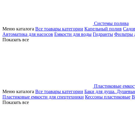
Системы полива
Меню каталога
Все тоавары категории
Капельный полив
Садо
Автоматика для насосов
Емкости для воды
Гидранты
Фильтры 
Показать все
Пластиковые емкос
Меню каталога
Все тоавары категории
Баки для душа. Душевы
Пластиковые емкости для спецтехники
Кессоны пластиковые
В
Показать все