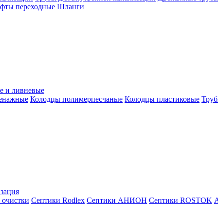
уфты переходные
Шланги
е и ливневые
ренажные
Колодцы полимерпесчаные
Колодцы пластиковые
Труб
зация
 очистки
Септики Rodlex
Септики АНИОН
Септики ROSTOK
А