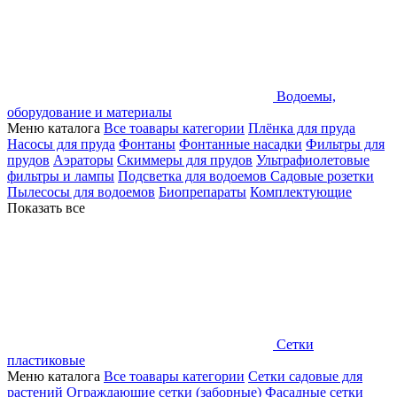
Водоемы,
оборудование и материалы
Меню каталога
Все тоавары категории
Плёнка для пруда
Насосы для пруда
Фонтаны
Фонтанные насадки
Фильтры для
прудов
Аэраторы
Скиммеры для прудов
Ультрафиолетовые
фильтры и лампы
Подсветка для водоемов
Садовые розетки
Пылесосы для водоемов
Биопрепараты
Комплектующие
Показать все
Сетки
пластиковые
Меню каталога
Все тоавары категории
Сетки садовые для
растений
Ограждающие сетки (заборные)
Фасадные сетки