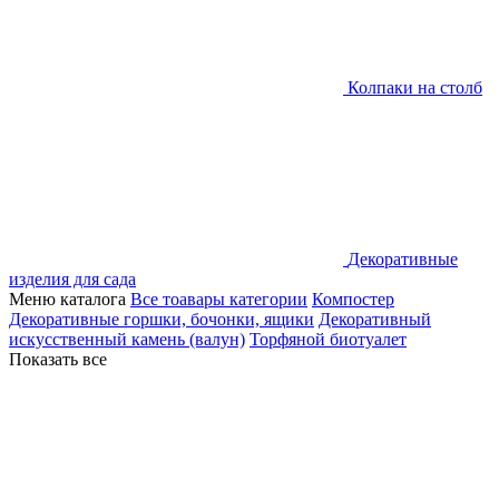
Колпаки на столб
Декоративные
изделия для сада
Меню каталога
Все тоавары категории
Компостер
Декоративные горшки, бочонки, ящики
Декоративный
искусственный камень (валун)
Торфяной биотуалет
Показать все