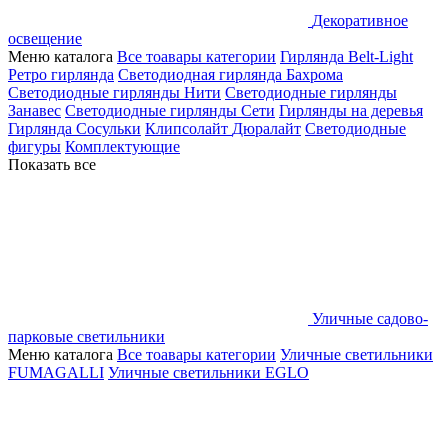
Декоративное
освещение
Меню каталога
Все тоавары категории
Гирлянда Belt-Light
Ретро гирлянда
Светодиодная гирлянда Бахрома
Светодиодные гирлянды Нити
Светодиодные гирлянды
Занавес
Светодиодные гирлянды Сети
Гирлянды на деревья
Гирлянда Сосульки
Клипсолайт
Дюралайт
Светодиодные
фигуры
Комплектующие
Показать все
Уличные садово-
парковые светильники
Меню каталога
Все тоавары категории
Уличные светильники
FUMAGALLI
Уличные светильники EGLO