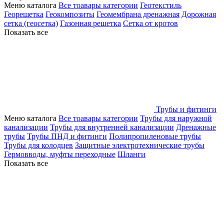
Меню каталога
Все тоавары категории
Геотекстиль
Георешетка
Геокомпозиты
Геомембрана дренажная
Дорожная
сетка (геосетка)
Газонная решетка
Сетка от кротов
Показать все
Трубы и фитинги
Меню каталога
Все тоавары категории
Трубы для наружной
канализации
Трубы для внутренней канализации
Дренажные
трубы
Трубы ПНД и фитинги
Полипропиленовые трубы
Трубы для колодцев
Защитные электротехнические трубы
Гермовводы, муфты переходные
Шланги
Показать все