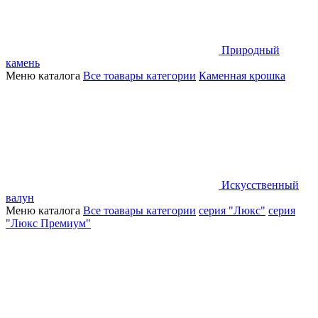
Природный
камень
Меню каталога
Все тоавары категории
Каменная крошка
Искусственный
валун
Меню каталога
Все тоавары категории
серия "Люкс"
серия
"Люкс Премиум"