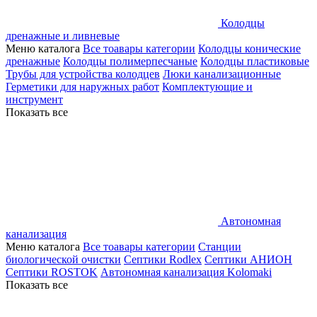
Колодцы
дренажные и ливневые
Меню каталога
Все тоавары категории
Колодцы конические
дренажные
Колодцы полимерпесчаные
Колодцы пластиковые
Трубы для устройства колодцев
Люки канализационные
Герметики для наружных работ
Комплектующие и
инструмент
Показать все
Автономная
канализация
Меню каталога
Все тоавары категории
Станции
биологической очистки
Септики Rodlex
Септики АНИОН
Септики ROSTOK
Автономная канализация Kolomaki
Показать все