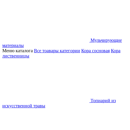
Мульчирующие
материалы
Меню каталога
Все тоавары категории
Кора сосновая
Кора
лиственницы
Топиарий из
искусственной травы