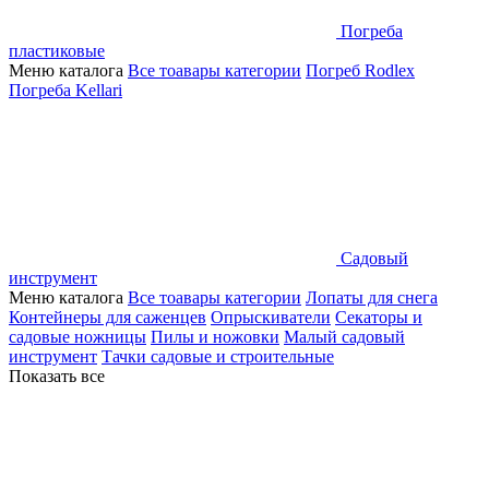
Погреба
пластиковые
Меню каталога
Все тоавары категории
Погреб Rodlex
Погреба Kellari
Садовый
инструмент
Меню каталога
Все тоавары категории
Лопаты для снега
Контейнеры для саженцев
Опрыскиватели
Секаторы и
садовые ножницы
Пилы и ножовки
Малый садовый
инструмент
Тачки садовые и строительные
Показать все