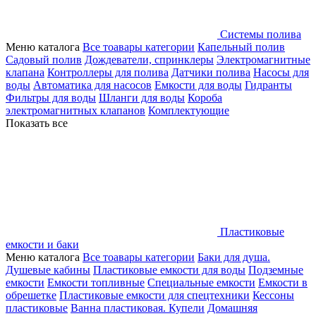
Системы полива
Меню каталога
Все тоавары категории
Капельный полив
Садовый полив
Дождеватели, спринклеры
Электромагнитные
клапана
Контроллеры для полива
Датчики полива
Насосы для
воды
Автоматика для насосов
Емкости для воды
Гидранты
Фильтры для воды
Шланги для воды
Короба
электромагнитных клапанов
Комплектующие
Показать все
Пластиковые
емкости и баки
Меню каталога
Все тоавары категории
Баки для душа.
Душевые кабины
Пластиковые емкости для воды
Подземные
емкости
Емкости топливные
Специальные емкости
Емкости в
обрешетке
Пластиковые емкости для спецтехники
Кессоны
пластиковые
Ванна пластиковая. Купели
Домашняя