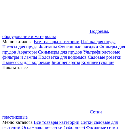
Водоемы,
оборудование и материалы
Меню каталога
Все тоавары категории
Плёнка для пруда
Насосы для пруда
Фонтаны
Фонтанные насадки
Фильтры для
прудов
Аэраторы
Скиммеры для прудов
Ультрафиолетовые
фильтры и лампы
Подсветка для водоемов
Садовые розетки
Пылесосы для водоемов
Биопрепараты
Комплектующие
Показать все
Сетки
пластиковые
Меню каталога
Все тоавары категории
Сетки садовые для
растений
Ограждающие сетки (заборные)
Фасадные сетки