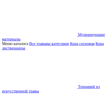
Мульчирующие
материалы
Меню каталога
Все тоавары категории
Кора сосновая
Кора
лиственницы
Топиарий из
искусственной травы