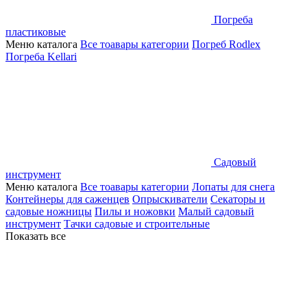
Погреба
пластиковые
Меню каталога
Все тоавары категории
Погреб Rodlex
Погреба Kellari
Садовый
инструмент
Меню каталога
Все тоавары категории
Лопаты для снега
Контейнеры для саженцев
Опрыскиватели
Секаторы и
садовые ножницы
Пилы и ножовки
Малый садовый
инструмент
Тачки садовые и строительные
Показать все