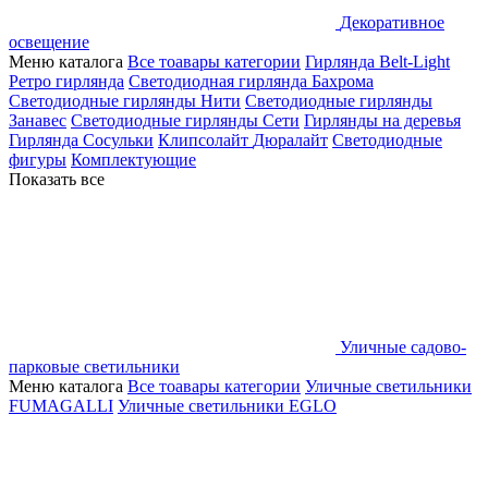
Декоративное
освещение
Меню каталога
Все тоавары категории
Гирлянда Belt-Light
Ретро гирлянда
Светодиодная гирлянда Бахрома
Светодиодные гирлянды Нити
Светодиодные гирлянды
Занавес
Светодиодные гирлянды Сети
Гирлянды на деревья
Гирлянда Сосульки
Клипсолайт
Дюралайт
Светодиодные
фигуры
Комплектующие
Показать все
Уличные садово-
парковые светильники
Меню каталога
Все тоавары категории
Уличные светильники
FUMAGALLI
Уличные светильники EGLO