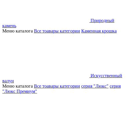
Природный
камень
Меню каталога
Все тоавары категории
Каменная крошка
Искусственный
валун
Меню каталога
Все тоавары категории
серия "Люкс"
серия
"Люкс Премиум"