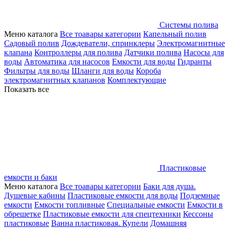
Системы полива
Меню каталога
Все тоавары категории
Капельный полив
Садовый полив
Дождеватели, спринклеры
Электромагнитные
клапана
Контроллеры для полива
Датчики полива
Насосы для
воды
Автоматика для насосов
Емкости для воды
Гидранты
Фильтры для воды
Шланги для воды
Короба
электромагнитных клапанов
Комплектующие
Показать все
Пластиковые
емкости и баки
Меню каталога
Все тоавары категории
Баки для душа.
Душевые кабины
Пластиковые емкости для воды
Подземные
емкости
Емкости топливные
Специальные емкости
Емкости в
обрешетке
Пластиковые емкости для спецтехники
Кессоны
пластиковые
Ванна пластиковая. Купели
Домашняя