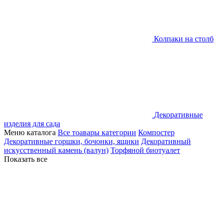
Колпаки на столб
Декоративные
изделия для сада
Меню каталога
Все тоавары категории
Компостер
Декоративные горшки, бочонки, ящики
Декоративный
искусственный камень (валун)
Торфяной биотуалет
Показать все