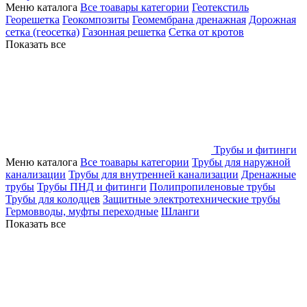
Меню каталога
Все тоавары категории
Геотекстиль
Георешетка
Геокомпозиты
Геомембрана дренажная
Дорожная
сетка (геосетка)
Газонная решетка
Сетка от кротов
Показать все
Трубы и фитинги
Меню каталога
Все тоавары категории
Трубы для наружной
канализации
Трубы для внутренней канализации
Дренажные
трубы
Трубы ПНД и фитинги
Полипропиленовые трубы
Трубы для колодцев
Защитные электротехнические трубы
Гермовводы, муфты переходные
Шланги
Показать все