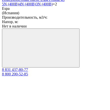
5N (400B)
4N (400B)
3N (400B)
+2
Espa
(Испания)
Производительность, м3/ч:
Напор, м:
Нет в наличии
8 831 437-80-77
8 800 200-52-85