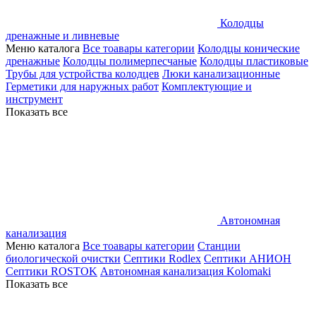
Колодцы
дренажные и ливневые
Меню каталога
Все тоавары категории
Колодцы конические
дренажные
Колодцы полимерпесчаные
Колодцы пластиковые
Трубы для устройства колодцев
Люки канализационные
Герметики для наружных работ
Комплектующие и
инструмент
Показать все
Автономная
канализация
Меню каталога
Все тоавары категории
Станции
биологической очистки
Септики Rodlex
Септики АНИОН
Септики ROSTOK
Автономная канализация Kolomaki
Показать все