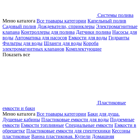
Системы полива
Меню каталога
Все тоавары категории
Капельный полив
Садовый полив
Дождеватели, спринклеры
Электромагнитные
клапана
Контроллеры для полива
Датчики полива
Насосы для
воды
Автоматика для насосов
Емкости для воды
Гидранты
Фильтры для воды
Шланги для воды
Короба
электромагнитных клапанов
Комплектующие
Показать все
Пластиковые
емкости и баки
Меню каталога
Все тоавары категории
Баки для душа.
Душевые кабины
Пластиковые емкости для воды
Подземные
емкости
Емкости топливные
Специальные емкости
Емкости в
обрешетке
Пластиковые емкости для спецтехники
Кессоны
пластиковые
Ванна пластиковая. Купели
Домашняя