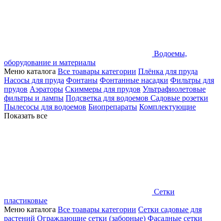
Водоемы,
оборудование и материалы
Меню каталога
Все тоавары категории
Плёнка для пруда
Насосы для пруда
Фонтаны
Фонтанные насадки
Фильтры для
прудов
Аэраторы
Скиммеры для прудов
Ультрафиолетовые
фильтры и лампы
Подсветка для водоемов
Садовые розетки
Пылесосы для водоемов
Биопрепараты
Комплектующие
Показать все
Сетки
пластиковые
Меню каталога
Все тоавары категории
Сетки садовые для
растений
Ограждающие сетки (заборные)
Фасадные сетки