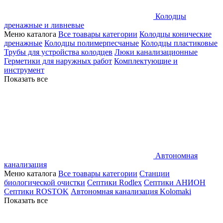
Колодцы
дренажные и ливневые
Меню каталога
Все тоавары категории
Колодцы конические
дренажные
Колодцы полимерпесчаные
Колодцы пластиковые
Трубы для устройства колодцев
Люки канализационные
Герметики для наружных работ
Комплектующие и
инструмент
Показать все
Автономная
канализация
Меню каталога
Все тоавары категории
Станции
биологической очистки
Септики Rodlex
Септики АНИОН
Септики ROSTOK
Автономная канализация Kolomaki
Показать все