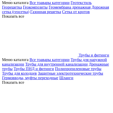
Меню каталога
Все тоавары категории
Геотекстиль
Георешетка
Геокомпозиты
Геомембрана дренажная
Дорожная
сетка (геосетка)
Газонная решетка
Сетка от кротов
Показать все
Трубы и фитинги
Меню каталога
Все тоавары категории
Трубы для наружной
канализации
Трубы для внутренней канализации
Дренажные
трубы
Трубы ПНД и фитинги
Полипропиленовые трубы
Трубы для колодцев
Защитные электротехнические трубы
Гермовводы, муфты переходные
Шланги
Показать все