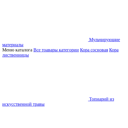
Мульчирующие
материалы
Меню каталога
Все тоавары категории
Кора сосновая
Кора
лиственницы
Топиарий из
искусственной травы