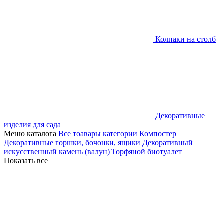
Колпаки на столб
Декоративные
изделия для сада
Меню каталога
Все тоавары категории
Компостер
Декоративные горшки, бочонки, ящики
Декоративный
искусственный камень (валун)
Торфяной биотуалет
Показать все