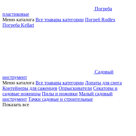
Погреба
пластиковые
Меню каталога
Все тоавары категории
Погреб Rodlex
Погреба Kellari
Садовый
инструмент
Меню каталога
Все тоавары категории
Лопаты для снега
Контейнеры для саженцев
Опрыскиватели
Секаторы и
садовые ножницы
Пилы и ножовки
Малый садовый
инструмент
Тачки садовые и строительные
Показать все