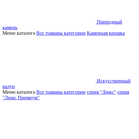
Природный
камень
Меню каталога
Все тоавары категории
Каменная крошка
Искусственный
валун
Меню каталога
Все тоавары категории
серия "Люкс"
серия
"Люкс Премиум"