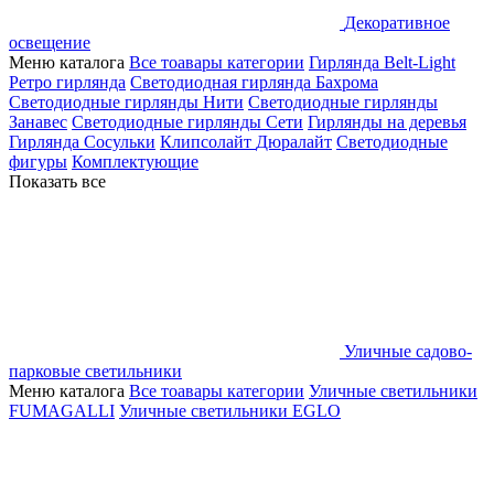
Декоративное
освещение
Меню каталога
Все тоавары категории
Гирлянда Belt-Light
Ретро гирлянда
Светодиодная гирлянда Бахрома
Светодиодные гирлянды Нити
Светодиодные гирлянды
Занавес
Светодиодные гирлянды Сети
Гирлянды на деревья
Гирлянда Сосульки
Клипсолайт
Дюралайт
Светодиодные
фигуры
Комплектующие
Показать все
Уличные садово-
парковые светильники
Меню каталога
Все тоавары категории
Уличные светильники
FUMAGALLI
Уличные светильники EGLO