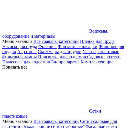
Водоемы,
оборудование и материалы
Меню каталога
Все тоавары категории
Плёнка для пруда
Насосы для пруда
Фонтаны
Фонтанные насадки
Фильтры для
прудов
Аэраторы
Скиммеры для прудов
Ультрафиолетовые
фильтры и лампы
Подсветка для водоемов
Садовые розетки
Пылесосы для водоемов
Биопрепараты
Комплектующие
Показать все
Сетки
пластиковые
Меню каталога
Все тоавары категории
Сетки садовые для
растений
Ограждающие сетки (заборные)
Фасадные сетки