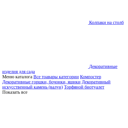
Колпаки на столб
Декоративные
изделия для сада
Меню каталога
Все тоавары категории
Компостер
Декоративные горшки, бочонки, ящики
Декоративный
искусственный камень (валун)
Торфяной биотуалет
Показать все