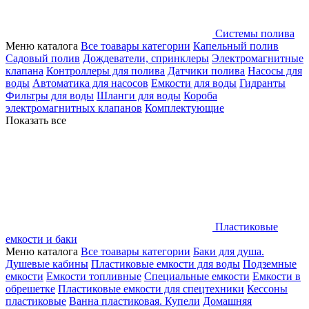
Системы полива
Меню каталога
Все тоавары категории
Капельный полив
Садовый полив
Дождеватели, спринклеры
Электромагнитные
клапана
Контроллеры для полива
Датчики полива
Насосы для
воды
Автоматика для насосов
Емкости для воды
Гидранты
Фильтры для воды
Шланги для воды
Короба
электромагнитных клапанов
Комплектующие
Показать все
Пластиковые
емкости и баки
Меню каталога
Все тоавары категории
Баки для душа.
Душевые кабины
Пластиковые емкости для воды
Подземные
емкости
Емкости топливные
Специальные емкости
Емкости в
обрешетке
Пластиковые емкости для спецтехники
Кессоны
пластиковые
Ванна пластиковая. Купели
Домашняя