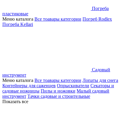
Погреба
пластиковые
Меню каталога
Все тоавары категории
Погреб Rodlex
Погреба Kellari
Садовый
инструмент
Меню каталога
Все тоавары категории
Лопаты для снега
Контейнеры для саженцев
Опрыскиватели
Секаторы и
садовые ножницы
Пилы и ножовки
Малый садовый
инструмент
Тачки садовые и строительные
Показать все