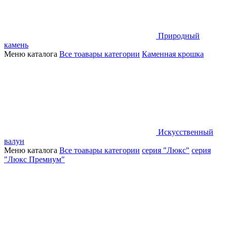
Природный
камень
Меню каталога
Все тоавары категории
Каменная крошка
Искусственный
валун
Меню каталога
Все тоавары категории
серия "Люкс"
серия
"Люкс Премиум"