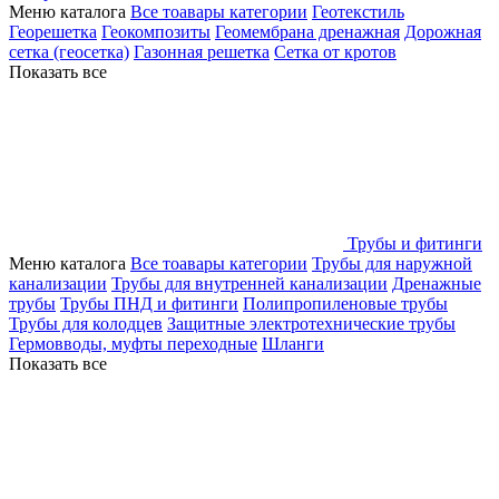
Меню каталога
Все тоавары категории
Геотекстиль
Георешетка
Геокомпозиты
Геомембрана дренажная
Дорожная
сетка (геосетка)
Газонная решетка
Сетка от кротов
Показать все
Трубы и фитинги
Меню каталога
Все тоавары категории
Трубы для наружной
канализации
Трубы для внутренней канализации
Дренажные
трубы
Трубы ПНД и фитинги
Полипропиленовые трубы
Трубы для колодцев
Защитные электротехнические трубы
Гермовводы, муфты переходные
Шланги
Показать все