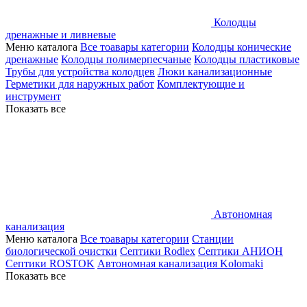
Колодцы
дренажные и ливневые
Меню каталога
Все тоавары категории
Колодцы конические
дренажные
Колодцы полимерпесчаные
Колодцы пластиковые
Трубы для устройства колодцев
Люки канализационные
Герметики для наружных работ
Комплектующие и
инструмент
Показать все
Автономная
канализация
Меню каталога
Все тоавары категории
Станции
биологической очистки
Септики Rodlex
Септики АНИОН
Септики ROSTOK
Автономная канализация Kolomaki
Показать все