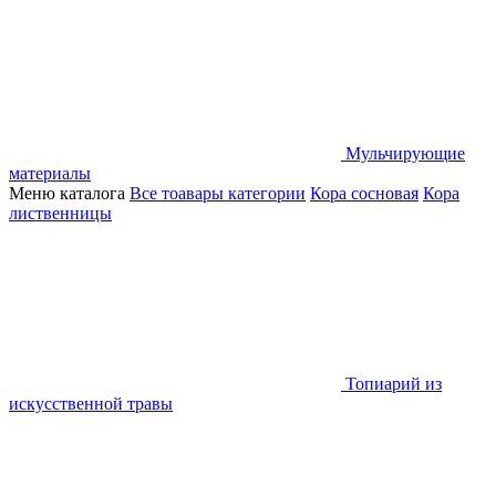
Мульчирующие
материалы
Меню каталога
Все тоавары категории
Кора сосновая
Кора
лиственницы
Топиарий из
искусственной травы