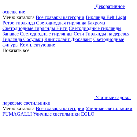
Декоративное
освещение
Меню каталога
Все тоавары категории
Гирлянда Belt-Light
Ретро гирлянда
Светодиодная гирлянда Бахрома
Светодиодные гирлянды Нити
Светодиодные гирлянды
Занавес
Светодиодные гирлянды Сети
Гирлянды на деревья
Гирлянда Сосульки
Клипсолайт
Дюралайт
Светодиодные
фигуры
Комплектующие
Показать все
Уличные садово-
парковые светильники
Меню каталога
Все тоавары категории
Уличные светильники
FUMAGALLI
Уличные светильники EGLO