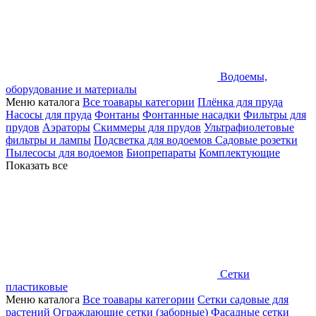
Водоемы,
оборудование и материалы
Меню каталога
Все тоавары категории
Плёнка для пруда
Насосы для пруда
Фонтаны
Фонтанные насадки
Фильтры для
прудов
Аэраторы
Скиммеры для прудов
Ультрафиолетовые
фильтры и лампы
Подсветка для водоемов
Садовые розетки
Пылесосы для водоемов
Биопрепараты
Комплектующие
Показать все
Сетки
пластиковые
Меню каталога
Все тоавары категории
Сетки садовые для
растений
Ограждающие сетки (заборные)
Фасадные сетки