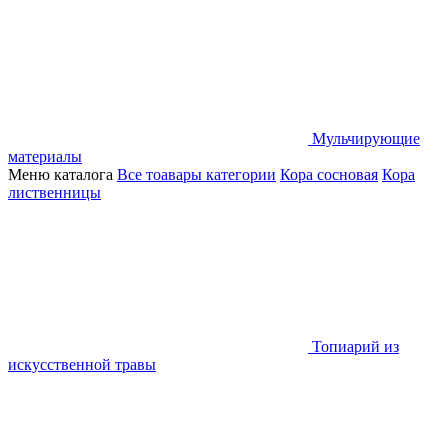
Мульчирующие
материалы
Меню каталога
Все тоавары категории
Кора сосновая
Кора
лиственницы
Топиарий из
искусственной травы