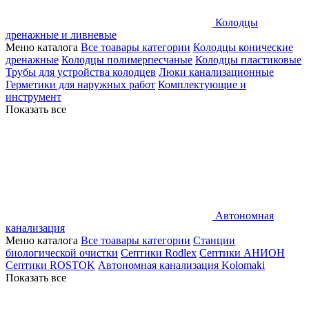
Колодцы
дренажные и ливневые
Меню каталога
Все тоавары категории
Колодцы конические
дренажные
Колодцы полимерпесчаные
Колодцы пластиковые
Трубы для устройства колодцев
Люки канализационные
Герметики для наружных работ
Комплектующие и
инструмент
Показать все
Автономная
канализация
Меню каталога
Все тоавары категории
Станции
биологической очистки
Септики Rodlex
Септики АНИОН
Септики ROSTOK
Автономная канализация Kolomaki
Показать все