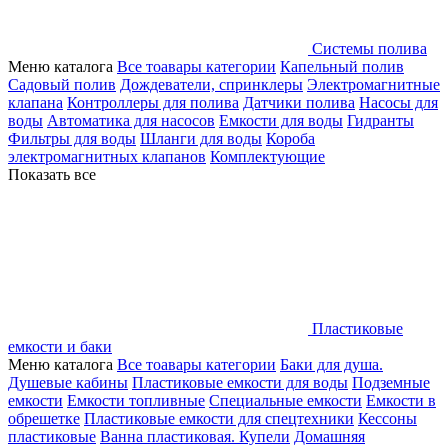
Системы полива
Меню каталога
Все тоавары категории
Капельный полив
Садовый полив
Дождеватели, спринклеры
Электромагнитные
клапана
Контроллеры для полива
Датчики полива
Насосы для
воды
Автоматика для насосов
Емкости для воды
Гидранты
Фильтры для воды
Шланги для воды
Короба
электромагнитных клапанов
Комплектующие
Показать все
Пластиковые
емкости и баки
Меню каталога
Все тоавары категории
Баки для душа.
Душевые кабины
Пластиковые емкости для воды
Подземные
емкости
Емкости топливные
Специальные емкости
Емкости в
обрешетке
Пластиковые емкости для спецтехники
Кессоны
пластиковые
Ванна пластиковая. Купели
Домашняя