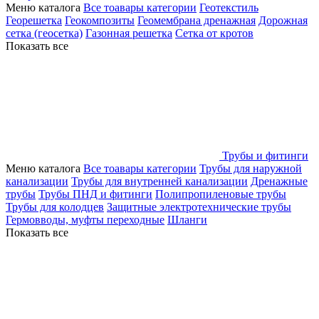
Меню каталога
Все тоавары категории
Геотекстиль
Георешетка
Геокомпозиты
Геомембрана дренажная
Дорожная
сетка (геосетка)
Газонная решетка
Сетка от кротов
Показать все
Трубы и фитинги
Меню каталога
Все тоавары категории
Трубы для наружной
канализации
Трубы для внутренней канализации
Дренажные
трубы
Трубы ПНД и фитинги
Полипропиленовые трубы
Трубы для колодцев
Защитные электротехнические трубы
Гермовводы, муфты переходные
Шланги
Показать все