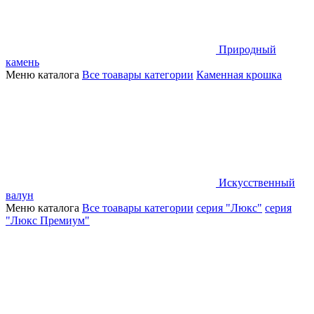
Природный
камень
Меню каталога
Все тоавары категории
Каменная крошка
Искусственный
валун
Меню каталога
Все тоавары категории
серия "Люкс"
серия
"Люкс Премиум"