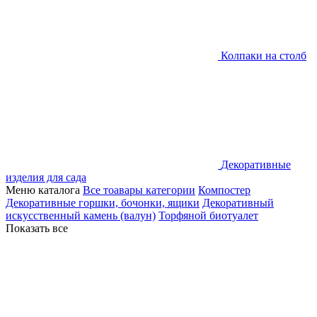
Колпаки на столб
Декоративные
изделия для сада
Меню каталога
Все тоавары категории
Компостер
Декоративные горшки, бочонки, ящики
Декоративный
искусственный камень (валун)
Торфяной биотуалет
Показать все