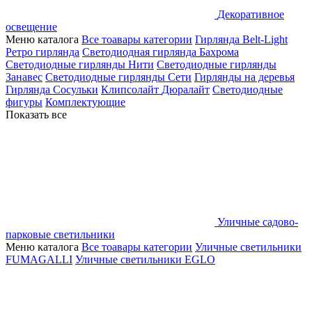
Декоративное
освещение
Меню каталога
Все тоавары категории
Гирлянда Belt-Light
Ретро гирлянда
Светодиодная гирлянда Бахрома
Светодиодные гирлянды Нити
Светодиодные гирлянды
Занавес
Светодиодные гирлянды Сети
Гирлянды на деревья
Гирлянда Сосульки
Клипсолайт
Дюралайт
Светодиодные
фигуры
Комплектующие
Показать все
Уличные садово-
парковые светильники
Меню каталога
Все тоавары категории
Уличные светильники
FUMAGALLI
Уличные светильники EGLO