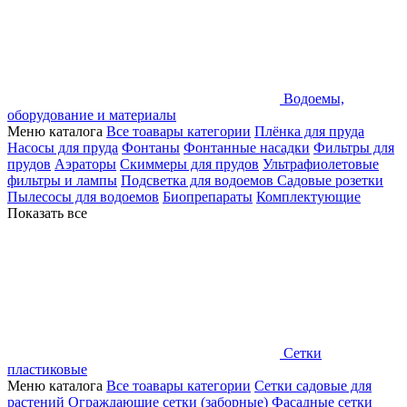
Водоемы,
оборудование и материалы
Меню каталога
Все тоавары категории
Плёнка для пруда
Насосы для пруда
Фонтаны
Фонтанные насадки
Фильтры для
прудов
Аэраторы
Скиммеры для прудов
Ультрафиолетовые
фильтры и лампы
Подсветка для водоемов
Садовые розетки
Пылесосы для водоемов
Биопрепараты
Комплектующие
Показать все
Сетки
пластиковые
Меню каталога
Все тоавары категории
Сетки садовые для
растений
Ограждающие сетки (заборные)
Фасадные сетки