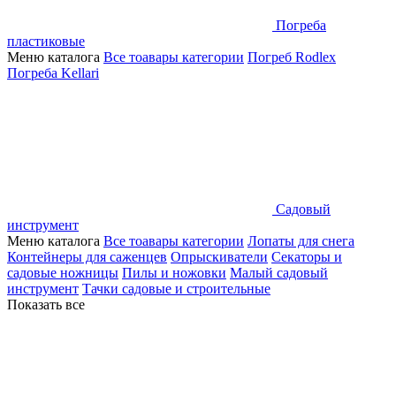
Погреба
пластиковые
Меню каталога
Все тоавары категории
Погреб Rodlex
Погреба Kellari
Садовый
инструмент
Меню каталога
Все тоавары категории
Лопаты для снега
Контейнеры для саженцев
Опрыскиватели
Секаторы и
садовые ножницы
Пилы и ножовки
Малый садовый
инструмент
Тачки садовые и строительные
Показать все