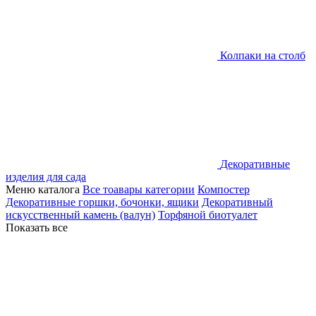
Колпаки на столб
Декоративные
изделия для сада
Меню каталога
Все тоавары категории
Компостер
Декоративные горшки, бочонки, ящики
Декоративный
искусственный камень (валун)
Торфяной биотуалет
Показать все