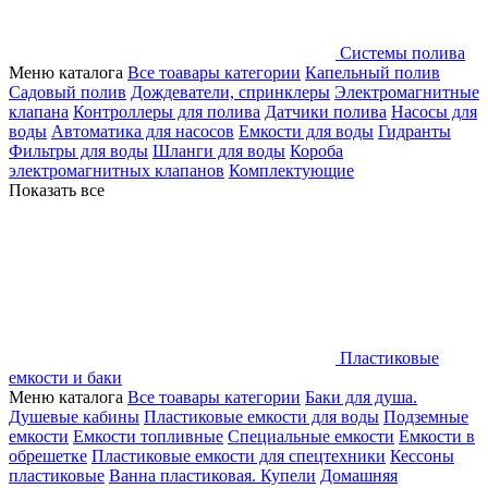
Системы полива
Меню каталога
Все тоавары категории
Капельный полив
Садовый полив
Дождеватели, спринклеры
Электромагнитные
клапана
Контроллеры для полива
Датчики полива
Насосы для
воды
Автоматика для насосов
Емкости для воды
Гидранты
Фильтры для воды
Шланги для воды
Короба
электромагнитных клапанов
Комплектующие
Показать все
Пластиковые
емкости и баки
Меню каталога
Все тоавары категории
Баки для душа.
Душевые кабины
Пластиковые емкости для воды
Подземные
емкости
Емкости топливные
Специальные емкости
Емкости в
обрешетке
Пластиковые емкости для спецтехники
Кессоны
пластиковые
Ванна пластиковая. Купели
Домашняя