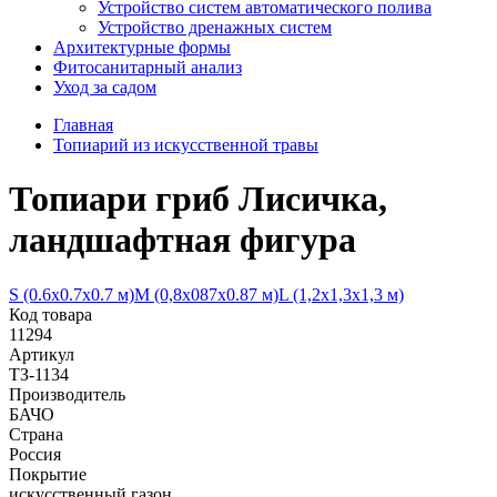
Устройство систем автоматического полива
Устройство дренажных систем
Aрхитектурные формы
Фитосанитарный анализ
Уход за садом
Главная
Топиарий из искусственной травы
Топиари гриб Лисичка,
ландшафтная фигура
S (0.6х0.7х0.7 м)
М (0,8х087х0.87 м)
L (1,2х1,3х1,3 м)
Код товара
11294
Артикул
ТЗ-1134
Производитель
БАЧО
Страна
Россия
Покрытие
искусственный газон