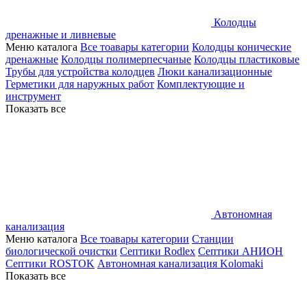
Колодцы
дренажные и ливневые
Меню каталога
Все тоавары категории
Колодцы конические
дренажные
Колодцы полимерпесчаные
Колодцы пластиковые
Трубы для устройства колодцев
Люки канализационные
Герметики для наружных работ
Комплектующие и
инструмент
Показать все
Автономная
канализация
Меню каталога
Все тоавары категории
Станции
биологической очистки
Септики Rodlex
Септики АНИОН
Септики ROSTOK
Автономная канализация Kolomaki
Показать все