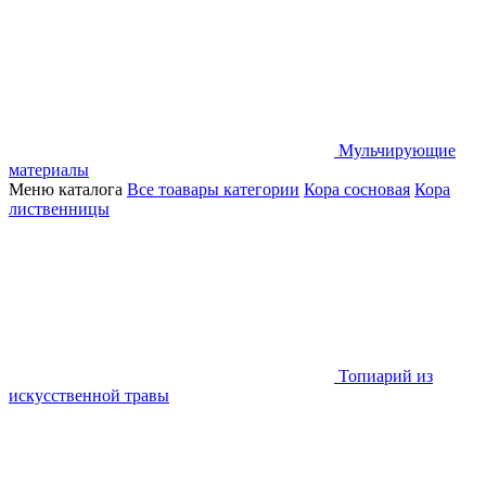
Мульчирующие
материалы
Меню каталога
Все тоавары категории
Кора сосновая
Кора
лиственницы
Топиарий из
искусственной травы