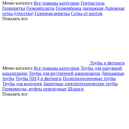
Меню каталога
Все тоавары категории
Геотекстиль
Георешетка
Геокомпозиты
Геомембрана дренажная
Дорожная
сетка (геосетка)
Газонная решетка
Сетка от кротов
Показать все
Трубы и фитинги
Меню каталога
Все тоавары категории
Трубы для наружной
канализации
Трубы для внутренней канализации
Дренажные
трубы
Трубы ПНД и фитинги
Полипропиленовые трубы
Трубы для колодцев
Защитные электротехнические трубы
Гермовводы, муфты переходные
Шланги
Показать все