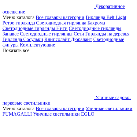
Декоративное
освещение
Меню каталога
Все тоавары категории
Гирлянда Belt-Light
Ретро гирлянда
Светодиодная гирлянда Бахрома
Светодиодные гирлянды Нити
Светодиодные гирлянды
Занавес
Светодиодные гирлянды Сети
Гирлянды на деревья
Гирлянда Сосульки
Клипсолайт
Дюралайт
Светодиодные
фигуры
Комплектующие
Показать все
Уличные садово-
парковые светильники
Меню каталога
Все тоавары категории
Уличные светильники
FUMAGALLI
Уличные светильники EGLO