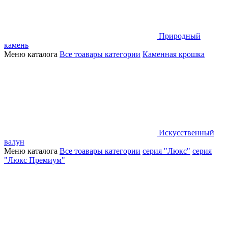
Природный
камень
Меню каталога
Все тоавары категории
Каменная крошка
Искусственный
валун
Меню каталога
Все тоавары категории
серия "Люкс"
серия
"Люкс Премиум"