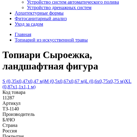
Устройство систем автоматического полива
Устройство дренажных систем
Aрхитектурные формы
Фитосанитарный анализ
Уход за садом
Главная
Топиарий из искусственной травы
Топиари Сыроежка,
ландшафтная фигура
S (0,35х0,47х0,47 м)
М (0,5х0,67х0,67 м)
L (0,6х0,75х0,75 м)
XL
(0,87х1,1х1,1 м)
Код товара
11287
Артикул
ТЗ-1140
Производитель
БАЧО
Страна
Россия
Покрытие