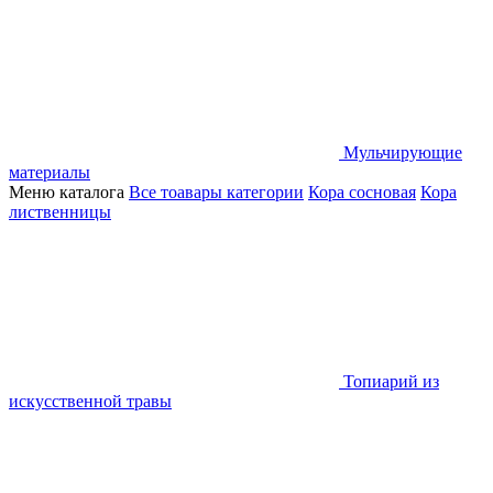
Мульчирующие
материалы
Меню каталога
Все тоавары категории
Кора сосновая
Кора
лиственницы
Топиарий из
искусственной травы