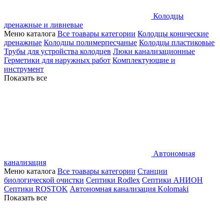
Колодцы
дренажные и ливневые
Меню каталога
Все тоавары категории
Колодцы конические
дренажные
Колодцы полимерпесчаные
Колодцы пластиковые
Трубы для устройства колодцев
Люки канализационные
Герметики для наружных работ
Комплектующие и
инструмент
Показать все
Автономная
канализация
Меню каталога
Все тоавары категории
Станции
биологической очистки
Септики Rodlex
Септики АНИОН
Септики ROSTOK
Автономная канализация Kolomaki
Показать все