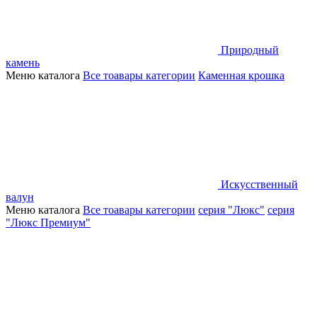
Природный
камень
Меню каталога
Все тоавары категории
Каменная крошка
Искусственный
валун
Меню каталога
Все тоавары категории
серия "Люкс"
серия
"Люкс Премиум"