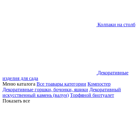
Колпаки на столб
Декоративные
изделия для сада
Меню каталога
Все тоавары категории
Компостер
Декоративные горшки, бочонки, ящики
Декоративный
искусственный камень (валун)
Торфяной биотуалет
Показать все