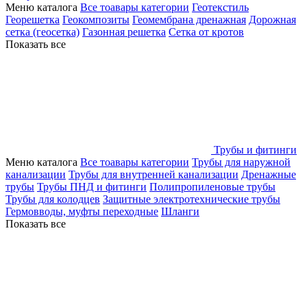
Меню каталога
Все тоавары категории
Геотекстиль
Георешетка
Геокомпозиты
Геомембрана дренажная
Дорожная
сетка (геосетка)
Газонная решетка
Сетка от кротов
Показать все
Трубы и фитинги
Меню каталога
Все тоавары категории
Трубы для наружной
канализации
Трубы для внутренней канализации
Дренажные
трубы
Трубы ПНД и фитинги
Полипропиленовые трубы
Трубы для колодцев
Защитные электротехнические трубы
Гермовводы, муфты переходные
Шланги
Показать все