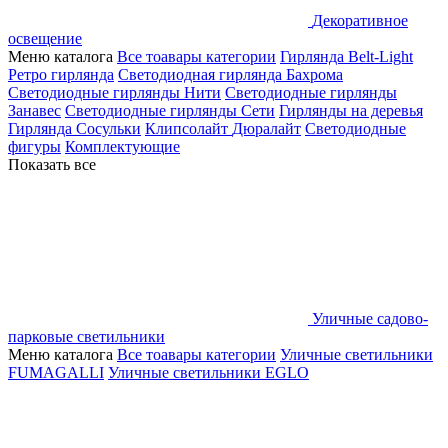
Декоративное
освещение
Меню каталога
Все тоавары категории
Гирлянда Belt-Light
Ретро гирлянда
Светодиодная гирлянда Бахрома
Светодиодные гирлянды Нити
Светодиодные гирлянды
Занавес
Светодиодные гирлянды Сети
Гирлянды на деревья
Гирлянда Сосульки
Клипсолайт
Дюралайт
Светодиодные
фигуры
Комплектующие
Показать все
Уличные садово-
парковые светильники
Меню каталога
Все тоавары категории
Уличные светильники
FUMAGALLI
Уличные светильники EGLO