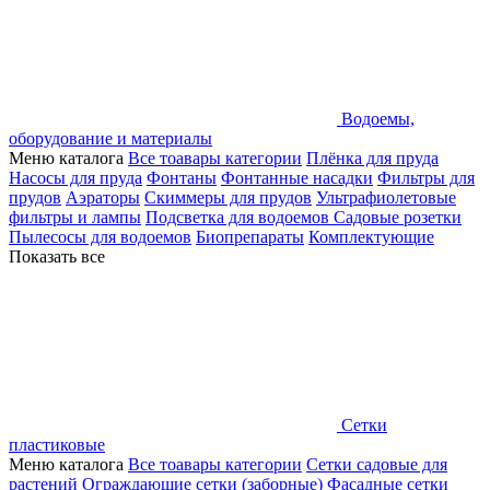
Водоемы,
оборудование и материалы
Меню каталога
Все тоавары категории
Плёнка для пруда
Насосы для пруда
Фонтаны
Фонтанные насадки
Фильтры для
прудов
Аэраторы
Скиммеры для прудов
Ультрафиолетовые
фильтры и лампы
Подсветка для водоемов
Садовые розетки
Пылесосы для водоемов
Биопрепараты
Комплектующие
Показать все
Сетки
пластиковые
Меню каталога
Все тоавары категории
Сетки садовые для
растений
Ограждающие сетки (заборные)
Фасадные сетки