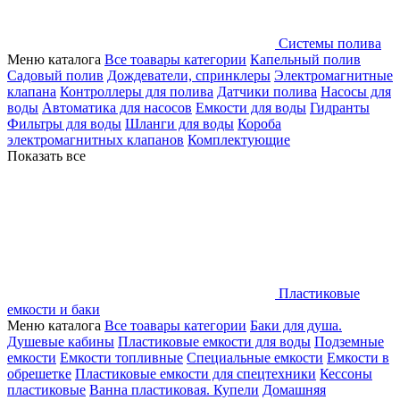
Системы полива
Меню каталога
Все тоавары категории
Капельный полив
Садовый полив
Дождеватели, спринклеры
Электромагнитные
клапана
Контроллеры для полива
Датчики полива
Насосы для
воды
Автоматика для насосов
Емкости для воды
Гидранты
Фильтры для воды
Шланги для воды
Короба
электромагнитных клапанов
Комплектующие
Показать все
Пластиковые
емкости и баки
Меню каталога
Все тоавары категории
Баки для душа.
Душевые кабины
Пластиковые емкости для воды
Подземные
емкости
Емкости топливные
Специальные емкости
Емкости в
обрешетке
Пластиковые емкости для спецтехники
Кессоны
пластиковые
Ванна пластиковая. Купели
Домашняя