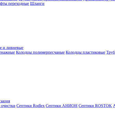
уфты переходные
Шланги
е и ливневые
ренажные
Колодцы полимерпесчаные
Колодцы пластиковые
Труб
зация
 очистки
Септики Rodlex
Септики АНИОН
Септики ROSTOK
А