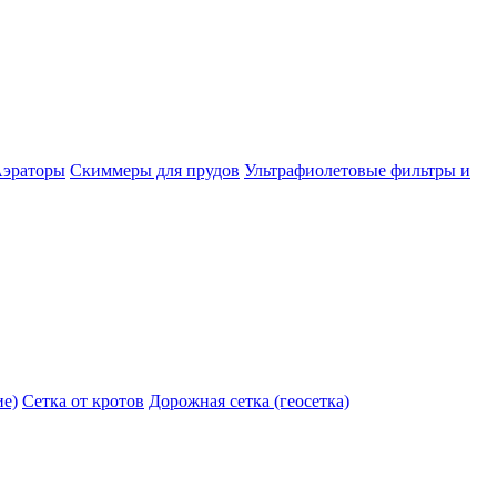
эраторы
Скиммеры для прудов
Ультрафиолетовые фильтры и
ие)
Сетка от кротов
Дорожная сетка (геосетка)