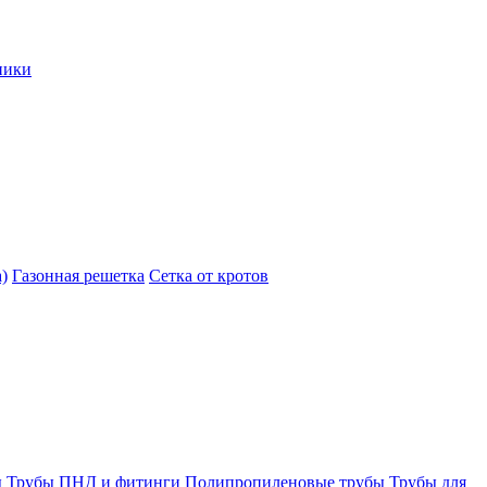
ники
)
Газонная решетка
Сетка от кротов
ы
Трубы ПНД и фитинги
Полипропиленовые трубы
Трубы для