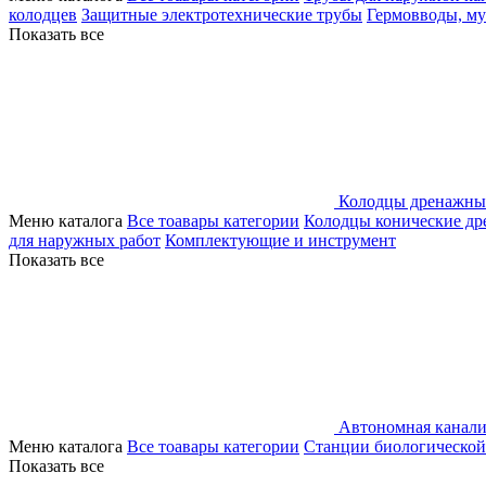
колодцев
Защитные электротехнические трубы
Гермовводы, м
Показать все
Колодцы дренажны
Меню каталога
Все тоавары категории
Колодцы конические д
для наружных работ
Комплектующие и инструмент
Показать все
Автономная канали
Меню каталога
Все тоавары категории
Станции биологической
Показать все