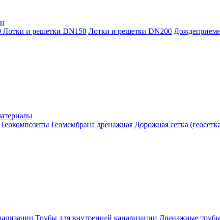
ки
0
Лотки и решетки DN150
Лотки и решетки DN200
Дождеприем
материалы
Геокомпозиты
Геомембрана дренажная
Дорожная сетка (геосетка
нализации
Трубы для внутренней канализации
Дренажные труб