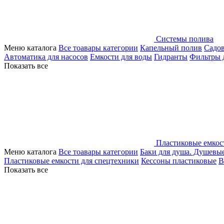
Системы полива
Меню каталога
Все тоавары категории
Капельный полив
Садо
Автоматика для насосов
Емкости для воды
Гидранты
Фильтры 
Показать все
Пластиковые емкос
Меню каталога
Все тоавары категории
Баки для душа. Душевы
Пластиковые емкости для спецтехники
Кессоны пластиковые
В
Показать все