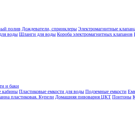
вый полив
Дождеватели, спринклеры
Электромагнитные клапан
для воды
Шланги для воды
Короба электромагнитных клапанов
ти и баки
е кабины
Пластиковые емкости для воды
Подземные емкости
Ем
анна пластиковая. Купели
Домашняя пивоварня ЦКТ
Понтоны
К