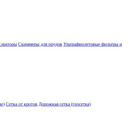
эраторы
Скиммеры для прудов
Ультрафиолетовые фильтры и
ие)
Сетка от кротов
Дорожная сетка (геосетка)