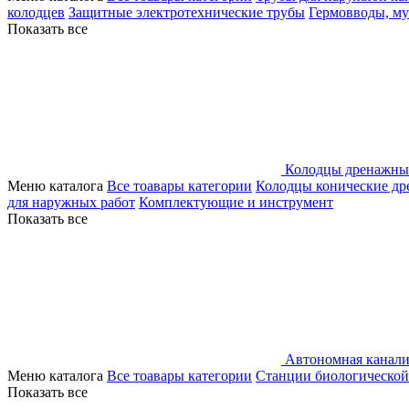
колодцев
Защитные электротехнические трубы
Гермовводы, м
Показать все
Колодцы дренажны
Меню каталога
Все тоавары категории
Колодцы конические д
для наружных работ
Комплектующие и инструмент
Показать все
Автономная канали
Меню каталога
Все тоавары категории
Станции биологической
Показать все