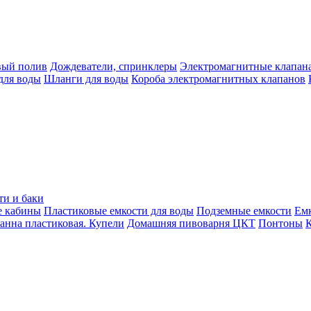
вый полив
Дождеватели, спринклеры
Электромагнитные клапан
для воды
Шланги для воды
Короба электромагнитных клапанов
ти и баки
е кабины
Пластиковые емкости для воды
Подземные емкости
Ем
анна пластиковая. Купели
Домашняя пивоварня ЦКТ
Понтоны
К