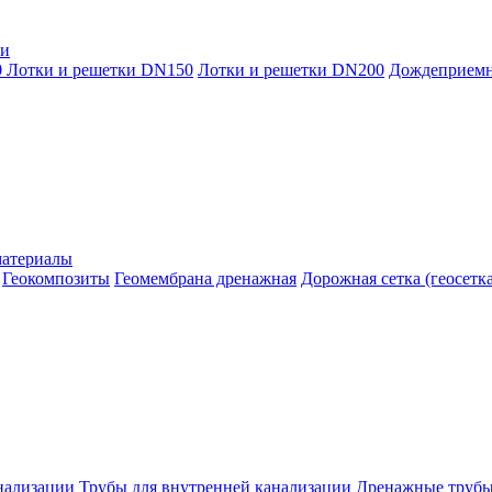
ки
0
Лотки и решетки DN150
Лотки и решетки DN200
Дождеприем
материалы
Геокомпозиты
Геомембрана дренажная
Дорожная сетка (геосетка
нализации
Трубы для внутренней канализации
Дренажные труб