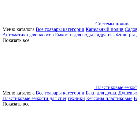
Системы полива
Меню каталога
Все тоавары категории
Капельный полив
Садо
Автоматика для насосов
Емкости для воды
Гидранты
Фильтры 
Показать все
Пластиковые емкос
Меню каталога
Все тоавары категории
Баки для душа. Душевы
Пластиковые емкости для спецтехники
Кессоны пластиковые
В
Показать все