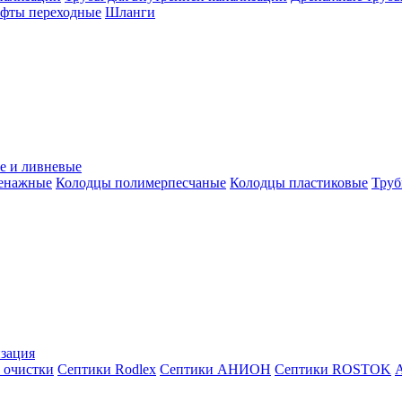
уфты переходные
Шланги
е и ливневые
ренажные
Колодцы полимерпесчаные
Колодцы пластиковые
Труб
зация
 очистки
Септики Rodlex
Септики АНИОН
Септики ROSTOK
А