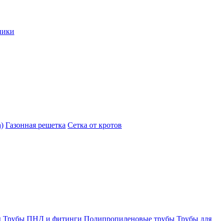
ники
)
Газонная решетка
Сетка от кротов
ы
Трубы ПНД и фитинги
Полипропиленовые трубы
Трубы для