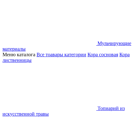
Мульчирующие
материалы
Меню каталога
Все тоавары категории
Кора сосновая
Кора
лиственницы
Топиарий из
искусственной травы