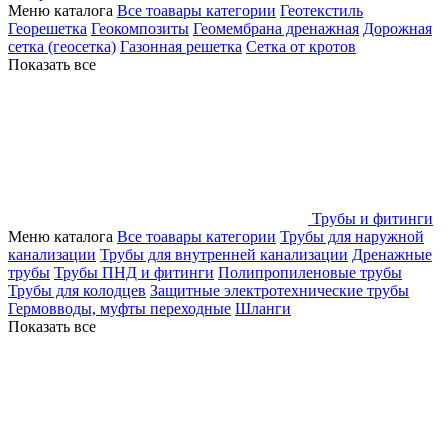
Меню каталога
Все тоавары категории
Геотекстиль
Георешетка
Геокомпозиты
Геомембрана дренажная
Дорожная
сетка (геосетка)
Газонная решетка
Сетка от кротов
Показать все
Трубы и фитинги
Меню каталога
Все тоавары категории
Трубы для наружной
канализации
Трубы для внутренней канализации
Дренажные
трубы
Трубы ПНД и фитинги
Полипропиленовые трубы
Трубы для колодцев
Защитные электротехнические трубы
Гермовводы, муфты переходные
Шланги
Показать все