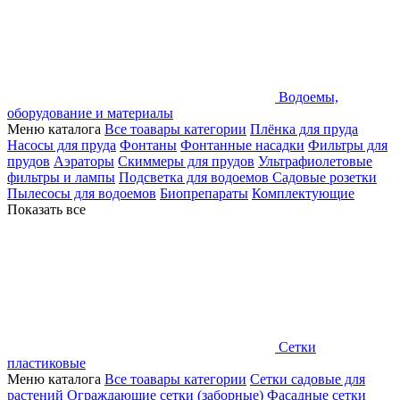
Водоемы,
оборудование и материалы
Меню каталога
Все тоавары категории
Плёнка для пруда
Насосы для пруда
Фонтаны
Фонтанные насадки
Фильтры для
прудов
Аэраторы
Скиммеры для прудов
Ультрафиолетовые
фильтры и лампы
Подсветка для водоемов
Садовые розетки
Пылесосы для водоемов
Биопрепараты
Комплектующие
Показать все
Сетки
пластиковые
Меню каталога
Все тоавары категории
Сетки садовые для
растений
Ограждающие сетки (заборные)
Фасадные сетки