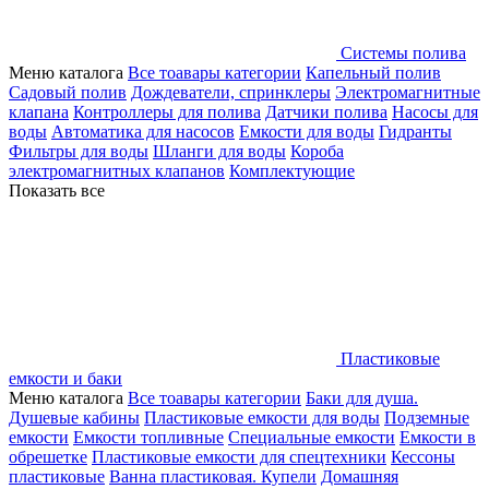
Системы полива
Меню каталога
Все тоавары категории
Капельный полив
Садовый полив
Дождеватели, спринклеры
Электромагнитные
клапана
Контроллеры для полива
Датчики полива
Насосы для
воды
Автоматика для насосов
Емкости для воды
Гидранты
Фильтры для воды
Шланги для воды
Короба
электромагнитных клапанов
Комплектующие
Показать все
Пластиковые
емкости и баки
Меню каталога
Все тоавары категории
Баки для душа.
Душевые кабины
Пластиковые емкости для воды
Подземные
емкости
Емкости топливные
Специальные емкости
Емкости в
обрешетке
Пластиковые емкости для спецтехники
Кессоны
пластиковые
Ванна пластиковая. Купели
Домашняя