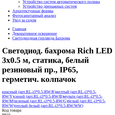
Устройство систем автоматического полива
Устройство дренажных систем
Aрхитектурные формы
Фитосанитарный анализ
Уход за садом
Главная
Декоративное освещение
Светодиодная гирлянда Бахрома
Светодиод. бахрома Rich LED
3х0.5 м, статика, белый
резиновый пр., IP65,
герметич. колпачок
красный (арт.RL-i3*0.5-RW/R)
желтый (арт.RL-i3*0.5-
RW/Y)
синий (арт.RL-i3*0.5-RW/B)
мульти (арт.RL-i3*0.5-
RW/M)
зеленый (арт.RL-i3*0.5-RW/G)
белый (арт.RL-i3*0.5-
RW/W)
теплый белый (арт.RL-i3*0.5-RW/WW)
Код товара
8810