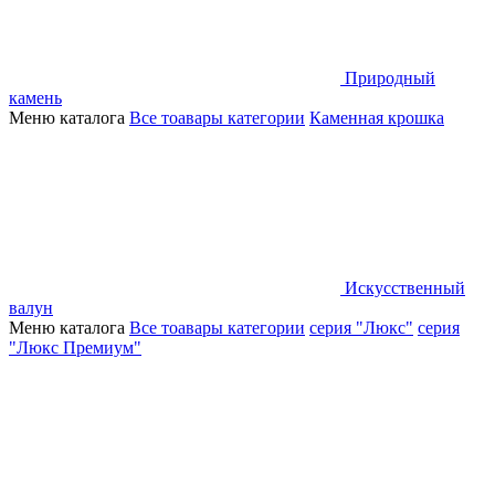
Природный
камень
Меню каталога
Все тоавары категории
Каменная крошка
Искусственный
валун
Меню каталога
Все тоавары категории
серия "Люкс"
серия
"Люкс Премиум"