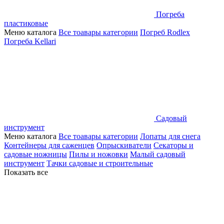
Погреба
пластиковые
Меню каталога
Все тоавары категории
Погреб Rodlex
Погреба Kellari
Садовый
инструмент
Меню каталога
Все тоавары категории
Лопаты для снега
Контейнеры для саженцев
Опрыскиватели
Секаторы и
садовые ножницы
Пилы и ножовки
Малый садовый
инструмент
Тачки садовые и строительные
Показать все