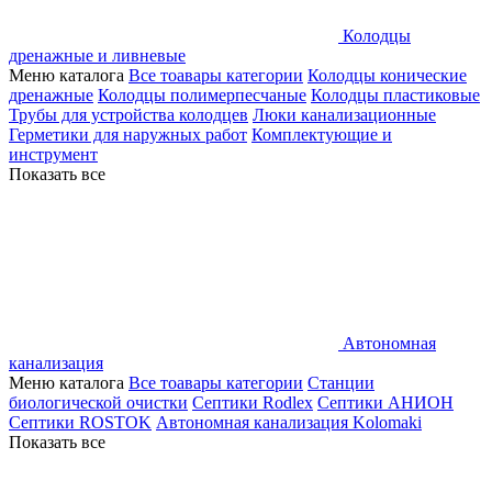
Колодцы
дренажные и ливневые
Меню каталога
Все тоавары категории
Колодцы конические
дренажные
Колодцы полимерпесчаные
Колодцы пластиковые
Трубы для устройства колодцев
Люки канализационные
Герметики для наружных работ
Комплектующие и
инструмент
Показать все
Автономная
канализация
Меню каталога
Все тоавары категории
Станции
биологической очистки
Септики Rodlex
Септики АНИОН
Септики ROSTOK
Автономная канализация Kolomaki
Показать все