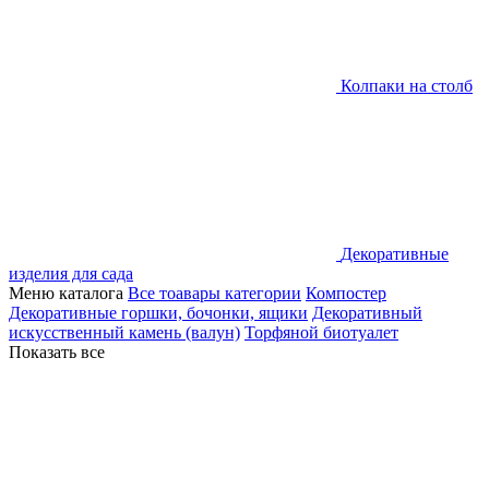
Колпаки на столб
Декоративные
изделия для сада
Меню каталога
Все тоавары категории
Компостер
Декоративные горшки, бочонки, ящики
Декоративный
искусственный камень (валун)
Торфяной биотуалет
Показать все