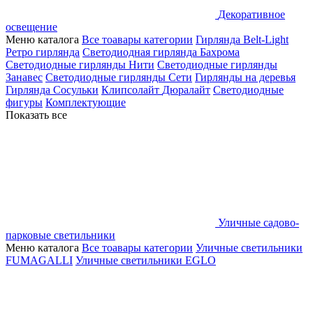
Декоративное
освещение
Меню каталога
Все тоавары категории
Гирлянда Belt-Light
Ретро гирлянда
Светодиодная гирлянда Бахрома
Светодиодные гирлянды Нити
Светодиодные гирлянды
Занавес
Светодиодные гирлянды Сети
Гирлянды на деревья
Гирлянда Сосульки
Клипсолайт
Дюралайт
Светодиодные
фигуры
Комплектующие
Показать все
Уличные садово-
парковые светильники
Меню каталога
Все тоавары категории
Уличные светильники
FUMAGALLI
Уличные светильники EGLO