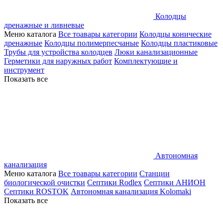
Колодцы
дренажные и ливневые
Меню каталога
Все тоавары категории
Колодцы конические
дренажные
Колодцы полимерпесчаные
Колодцы пластиковые
Трубы для устройства колодцев
Люки канализационные
Герметики для наружных работ
Комплектующие и
инструмент
Показать все
Автономная
канализация
Меню каталога
Все тоавары категории
Станции
биологической очистки
Септики Rodlex
Септики АНИОН
Септики ROSTOK
Автономная канализация Kolomaki
Показать все