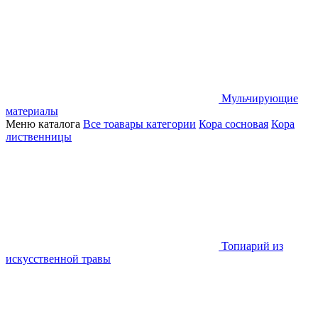
Мульчирующие
материалы
Меню каталога
Все тоавары категории
Кора сосновая
Кора
лиственницы
Топиарий из
искусственной травы