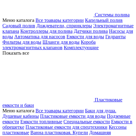
Системы полива
Меню каталога
Все тоавары категории
Капельный полив
Садовый полив
Дождеватели, спринклеры
Электромагнитные
клапана
Контроллеры для полива
Датчики полива
Насосы для
воды
Автоматика для насосов
Емкости для воды
Гидранты
Фильтры для воды
Шланги для воды
Короба
электромагнитных клапанов
Комплектующие
Показать все
Пластиковые
емкости и баки
Меню каталога
Все тоавары категории
Баки для душа.
Душевые кабины
Пластиковые емкости для воды
Подземные
емкости
Емкости топливные
Специальные емкости
Емкости в
обрешетке
Пластиковые емкости для спецтехники
Кессоны
пластиковые
Ванна пластиковая. Купели
Домашняя