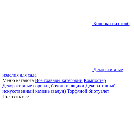
Колпаки на столб
Декоративные
изделия для сада
Меню каталога
Все тоавары категории
Компостер
Декоративные горшки, бочонки, ящики
Декоративный
искусственный камень (валун)
Торфяной биотуалет
Показать все