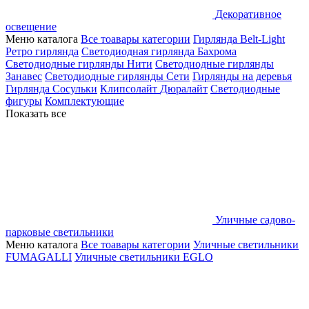
Декоративное
освещение
Меню каталога
Все тоавары категории
Гирлянда Belt-Light
Ретро гирлянда
Светодиодная гирлянда Бахрома
Светодиодные гирлянды Нити
Светодиодные гирлянды
Занавес
Светодиодные гирлянды Сети
Гирлянды на деревья
Гирлянда Сосульки
Клипсолайт
Дюралайт
Светодиодные
фигуры
Комплектующие
Показать все
Уличные садово-
парковые светильники
Меню каталога
Все тоавары категории
Уличные светильники
FUMAGALLI
Уличные светильники EGLO