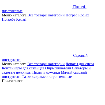
Погреба
пластиковые
Меню каталога
Все тоавары категории
Погреб Rodlex
Погреба Kellari
Садовый
инструмент
Меню каталога
Все тоавары категории
Лопаты для снега
Контейнеры для саженцев
Опрыскиватели
Секаторы и
садовые ножницы
Пилы и ножовки
Малый садовый
инструмент
Тачки садовые и строительные
Показать все