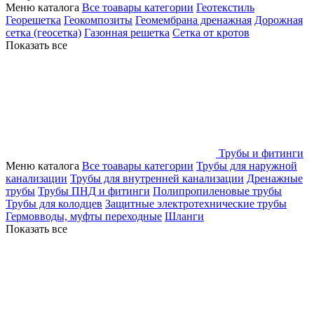
Меню каталога
Все тоавары категории
Геотекстиль
Георешетка
Геокомпозиты
Геомембрана дренажная
Дорожная
сетка (геосетка)
Газонная решетка
Сетка от кротов
Показать все
Трубы и фитинги
Меню каталога
Все тоавары категории
Трубы для наружной
канализации
Трубы для внутренней канализации
Дренажные
трубы
Трубы ПНД и фитинги
Полипропиленовые трубы
Трубы для колодцев
Защитные электротехнические трубы
Гермовводы, муфты переходные
Шланги
Показать все