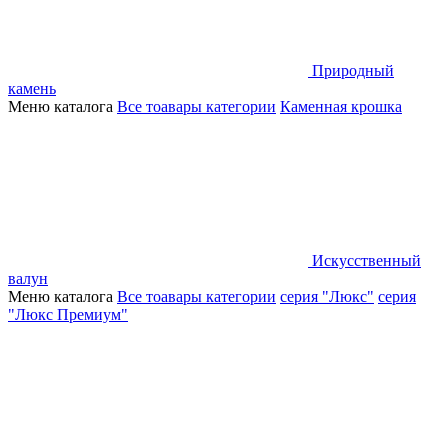
Природный
камень
Меню каталога
Все тоавары категории
Каменная крошка
Искусственный
валун
Меню каталога
Все тоавары категории
серия "Люкс"
серия
"Люкс Премиум"