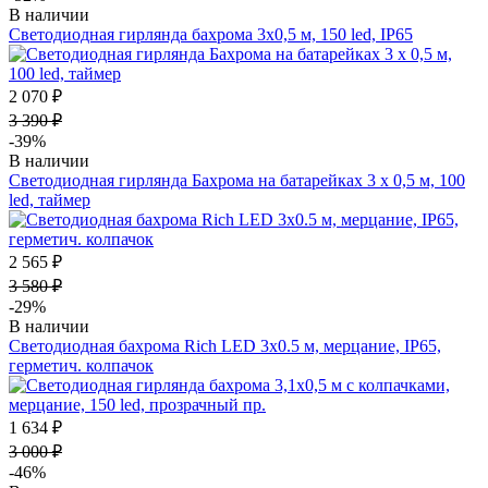
В наличии
Светодиодная гирлянда бахрома 3х0,5 м, 150 led, IP65
2 070 ₽
3 390 ₽
-39%
В наличии
Светодиодная гирлянда Бахрома на батарейках 3 х 0,5 м, 100
led, таймер
2 565 ₽
3 580 ₽
-29%
В наличии
Светодиодная бахрома Rich LED 3х0.5 м, мерцание, IP65,
герметич. колпачок
1 634 ₽
3 000 ₽
-46%