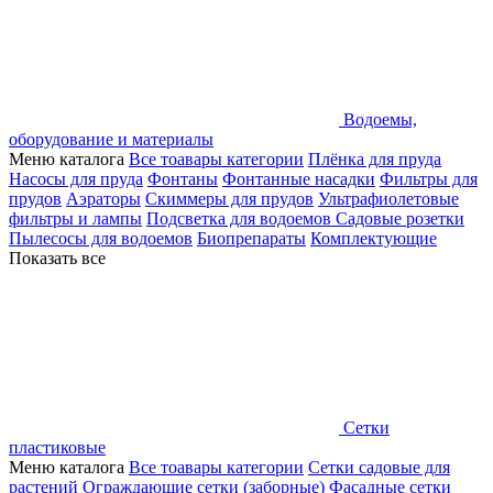
Водоемы,
оборудование и материалы
Меню каталога
Все тоавары категории
Плёнка для пруда
Насосы для пруда
Фонтаны
Фонтанные насадки
Фильтры для
прудов
Аэраторы
Скиммеры для прудов
Ультрафиолетовые
фильтры и лампы
Подсветка для водоемов
Садовые розетки
Пылесосы для водоемов
Биопрепараты
Комплектующие
Показать все
Сетки
пластиковые
Меню каталога
Все тоавары категории
Сетки садовые для
растений
Ограждающие сетки (заборные)
Фасадные сетки