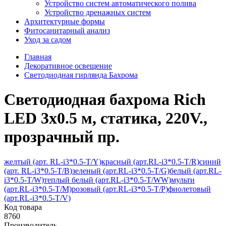
Устройство систем автоматического полива
Устройство дренажных систем
Aрхитектурные формы
Фитосанитарный анализ
Уход за садом
Главная
Декоративное освещение
Светодиодная гирлянда Бахрома
Светодиодная бахрома Rich
LED 3х0.5 м, статика, 220V.,
прозрачный пр.
желтый (арт. RL-i3*0.5-T/Y)
красный (арт.RL-i3*0.5-T/R)
синий
(арт. RL-i3*0.5-T/B)
зеленый (арт.RL-i3*0.5-T/G)
белый (арт.RL-
i3*0.5-T/W)
теплый белый (арт.RL-i3*0.5-T/WW)
мульти
(арт.RL-i3*0.5-T/M)
розовый (арт.RL-i3*0.5-T/P)
фиолетовый
(арт.RL-i3*0.5-T/V)
Код товара
8760
Производитель