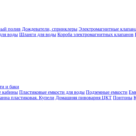
вый полив
Дождеватели, спринклеры
Электромагнитные клапан
для воды
Шланги для воды
Короба электромагнитных клапанов
ти и баки
е кабины
Пластиковые емкости для воды
Подземные емкости
Ем
анна пластиковая. Купели
Домашняя пивоварня ЦКТ
Понтоны
К