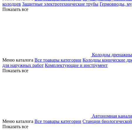
колодцев
Защитные электротехнические трубы
Гермовводы, м
Показать все
Колодцы дренажны
Меню каталога
Все тоавары категории
Колодцы конические д
для наружных работ
Комплектующие и инструмент
Показать все
Автономная канали
Меню каталога
Все тоавары категории
Станции биологической
Показать все