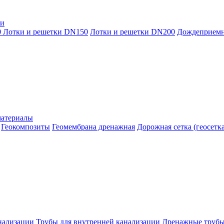
ки
0
Лотки и решетки DN150
Лотки и решетки DN200
Дождеприем
материалы
Геокомпозиты
Геомембрана дренажная
Дорожная сетка (геосетка
нализации
Трубы для внутренней канализации
Дренажные труб