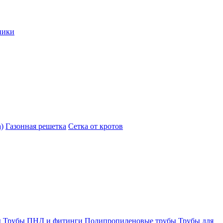
ники
)
Газонная решетка
Сетка от кротов
ы
Трубы ПНД и фитинги
Полипропиленовые трубы
Трубы для