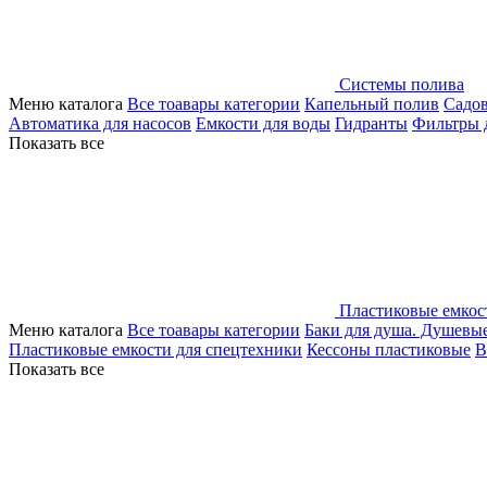
Системы полива
Меню каталога
Все тоавары категории
Капельный полив
Садо
Автоматика для насосов
Емкости для воды
Гидранты
Фильтры 
Показать все
Пластиковые емкос
Меню каталога
Все тоавары категории
Баки для душа. Душевы
Пластиковые емкости для спецтехники
Кессоны пластиковые
В
Показать все