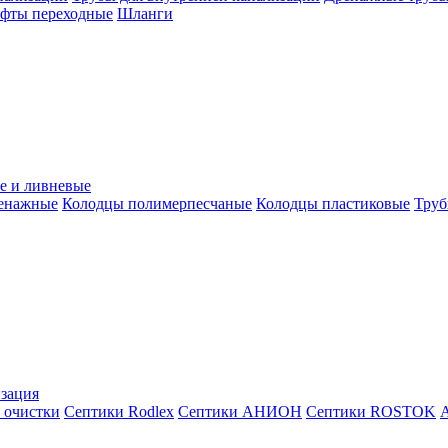
уфты переходные
Шланги
е и ливневые
ренажные
Колодцы полимерпесчаные
Колодцы пластиковые
Труб
зация
 очистки
Септики Rodlex
Септики АНИОН
Септики ROSTOK
А