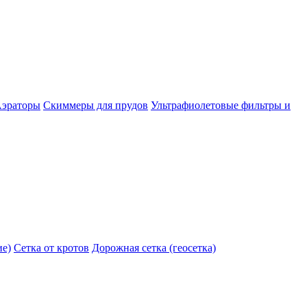
эраторы
Скиммеры для прудов
Ультрафиолетовые фильтры и
ие)
Сетка от кротов
Дорожная сетка (геосетка)