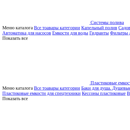
Системы полива
Меню каталога
Все тоавары категории
Капельный полив
Садо
Автоматика для насосов
Емкости для воды
Гидранты
Фильтры 
Показать все
Пластиковые емкос
Меню каталога
Все тоавары категории
Баки для душа. Душевы
Пластиковые емкости для спецтехники
Кессоны пластиковые
В
Показать все