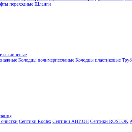
уфты переходные
Шланги
е и ливневые
ренажные
Колодцы полимерпесчаные
Колодцы пластиковые
Труб
зация
 очистки
Септики Rodlex
Септики АНИОН
Септики ROSTOK
А