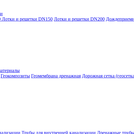
ки
0
Лотки и решетки DN150
Лотки и решетки DN200
Дождеприем
материалы
Геокомпозиты
Геомембрана дренажная
Дорожная сетка (геосетка
нализации
Трубы для внутренней канализации
Дренажные труб