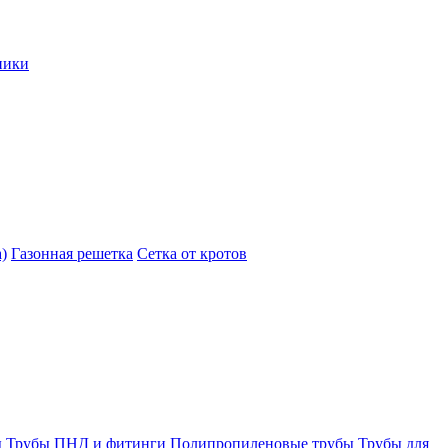
ники
)
Газонная решетка
Сетка от кротов
ы
Трубы ПНД и фитинги
Полипропиленовые трубы
Трубы для