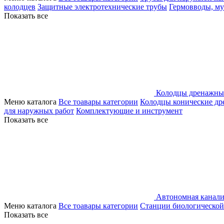
колодцев
Защитные электротехнические трубы
Гермовводы, м
Показать все
Колодцы дренажны
Меню каталога
Все тоавары категории
Колодцы конические д
для наружных работ
Комплектующие и инструмент
Показать все
Автономная канали
Меню каталога
Все тоавары категории
Станции биологической
Показать все