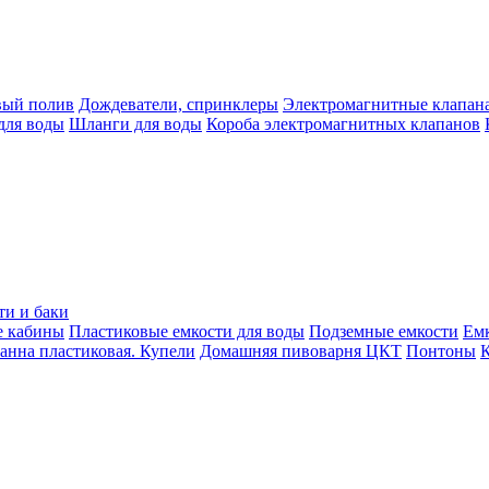
вый полив
Дождеватели, спринклеры
Электромагнитные клапан
для воды
Шланги для воды
Короба электромагнитных клапанов
ти и баки
е кабины
Пластиковые емкости для воды
Подземные емкости
Ем
анна пластиковая. Купели
Домашняя пивоварня ЦКТ
Понтоны
К