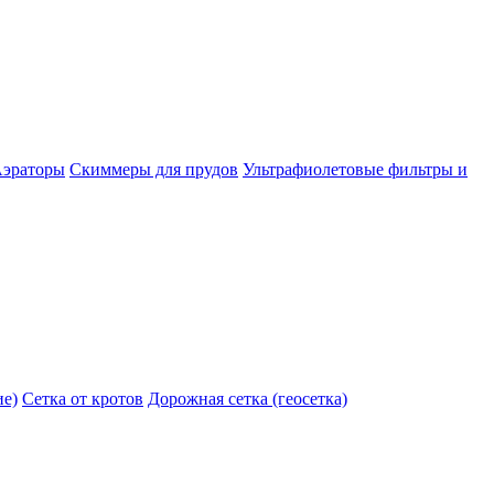
эраторы
Скиммеры для прудов
Ультрафиолетовые фильтры и
ие)
Сетка от кротов
Дорожная сетка (геосетка)