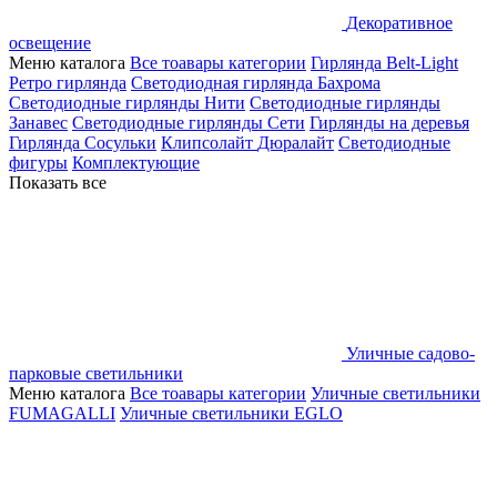
Декоративное
освещение
Меню каталога
Все тоавары категории
Гирлянда Belt-Light
Ретро гирлянда
Светодиодная гирлянда Бахрома
Светодиодные гирлянды Нити
Светодиодные гирлянды
Занавес
Светодиодные гирлянды Сети
Гирлянды на деревья
Гирлянда Сосульки
Клипсолайт
Дюралайт
Светодиодные
фигуры
Комплектующие
Показать все
Уличные садово-
парковые светильники
Меню каталога
Все тоавары категории
Уличные светильники
FUMAGALLI
Уличные светильники EGLO