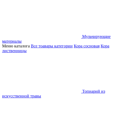
Мульчирующие
материалы
Меню каталога
Все тоавары категории
Кора сосновая
Кора
лиственницы
Топиарий из
искусственной травы