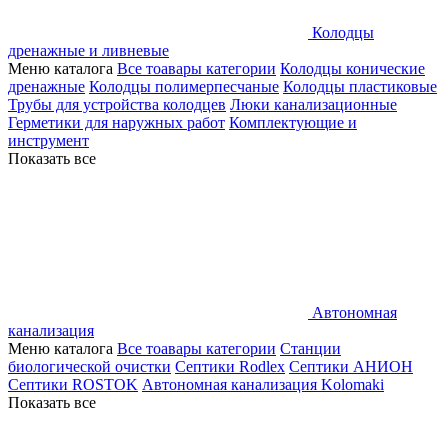
Колодцы
дренажные и ливневые
Меню каталога
Все тоавары категории
Колодцы конические
дренажные
Колодцы полимерпесчаные
Колодцы пластиковые
Трубы для устройства колодцев
Люки канализационные
Герметики для наружных работ
Комплектующие и
инструмент
Показать все
Автономная
канализация
Меню каталога
Все тоавары категории
Станции
биологической очистки
Септики Rodlex
Септики АНИОН
Септики ROSTOK
Автономная канализация Kolomaki
Показать все