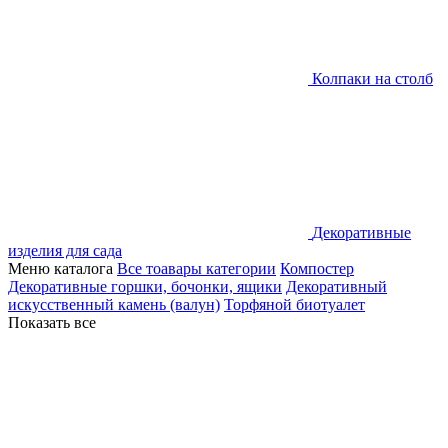
Колпаки на столб
Декоративные
изделия для сада
Меню каталога
Все тоавары категории
Компостер
Декоративные горшки, бочонки, ящики
Декоративный
искусственный камень (валун)
Торфяной биотуалет
Показать все