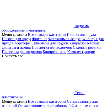
Водоемы,
оборудование и материалы
Меню каталога
Все тоавары категории
Плёнка для пруда
Насосы для пруда
Фонтаны
Фонтанные насадки
Фильтры для
прудов
Аэраторы
Скиммеры для прудов
Ультрафиолетовые
фильтры и лампы
Подсветка для водоемов
Садовые розетки
Пылесосы для водоемов
Биопрепараты
Комплектующие
Показать все
Сетки
пластиковые
Меню каталога
Все тоавары категории
Сетки садовые для
растений
Ограждающие сетки (заборные)
Фасадные сетки