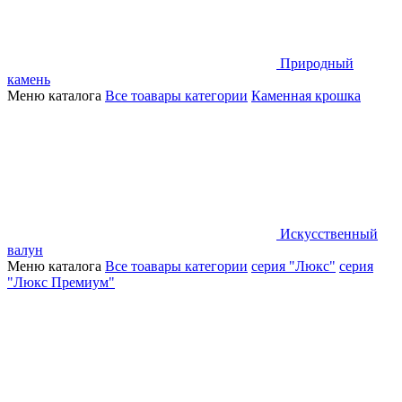
Природный
камень
Меню каталога
Все тоавары категории
Каменная крошка
Искусственный
валун
Меню каталога
Все тоавары категории
серия "Люкс"
серия
"Люкс Премиум"