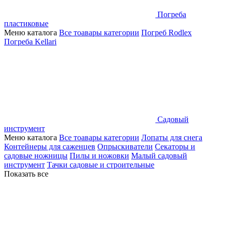
Погреба
пластиковые
Меню каталога
Все тоавары категории
Погреб Rodlex
Погреба Kellari
Садовый
инструмент
Меню каталога
Все тоавары категории
Лопаты для снега
Контейнеры для саженцев
Опрыскиватели
Секаторы и
садовые ножницы
Пилы и ножовки
Малый садовый
инструмент
Тачки садовые и строительные
Показать все