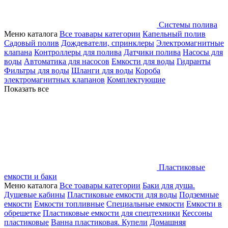
Системы полива
Меню каталога
Все тоавары категории
Капельный полив
Садовый полив
Дождеватели, спринклеры
Электромагнитные
клапана
Контроллеры для полива
Датчики полива
Насосы для
воды
Автоматика для насосов
Емкости для воды
Гидранты
Фильтры для воды
Шланги для воды
Короба
электромагнитных клапанов
Комплектующие
Показать все
Пластиковые
емкости и баки
Меню каталога
Все тоавары категории
Баки для душа.
Душевые кабины
Пластиковые емкости для воды
Подземные
емкости
Емкости топливные
Специальные емкости
Емкости в
обрешетке
Пластиковые емкости для спецтехники
Кессоны
пластиковые
Ванна пластиковая. Купели
Домашняя