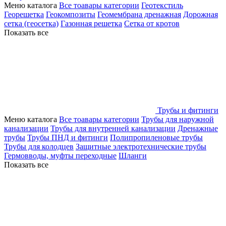
Меню каталога
Все тоавары категории
Геотекстиль
Георешетка
Геокомпозиты
Геомембрана дренажная
Дорожная
сетка (геосетка)
Газонная решетка
Сетка от кротов
Показать все
Трубы и фитинги
Меню каталога
Все тоавары категории
Трубы для наружной
канализации
Трубы для внутренней канализации
Дренажные
трубы
Трубы ПНД и фитинги
Полипропиленовые трубы
Трубы для колодцев
Защитные электротехнические трубы
Гермовводы, муфты переходные
Шланги
Показать все