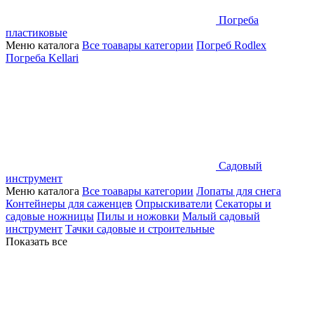
Погреба
пластиковые
Меню каталога
Все тоавары категории
Погреб Rodlex
Погреба Kellari
Садовый
инструмент
Меню каталога
Все тоавары категории
Лопаты для снега
Контейнеры для саженцев
Опрыскиватели
Секаторы и
садовые ножницы
Пилы и ножовки
Малый садовый
инструмент
Тачки садовые и строительные
Показать все