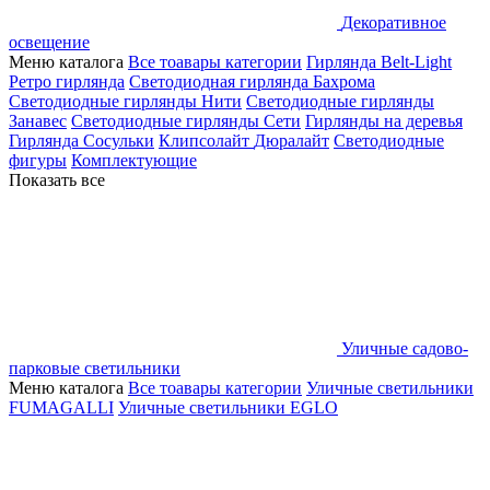
Декоративное
освещение
Меню каталога
Все тоавары категории
Гирлянда Belt-Light
Ретро гирлянда
Светодиодная гирлянда Бахрома
Светодиодные гирлянды Нити
Светодиодные гирлянды
Занавес
Светодиодные гирлянды Сети
Гирлянды на деревья
Гирлянда Сосульки
Клипсолайт
Дюралайт
Светодиодные
фигуры
Комплектующие
Показать все
Уличные садово-
парковые светильники
Меню каталога
Все тоавары категории
Уличные светильники
FUMAGALLI
Уличные светильники EGLO