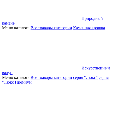
Природный
камень
Меню каталога
Все тоавары категории
Каменная крошка
Искусственный
валун
Меню каталога
Все тоавары категории
серия "Люкс"
серия
"Люкс Премиум"