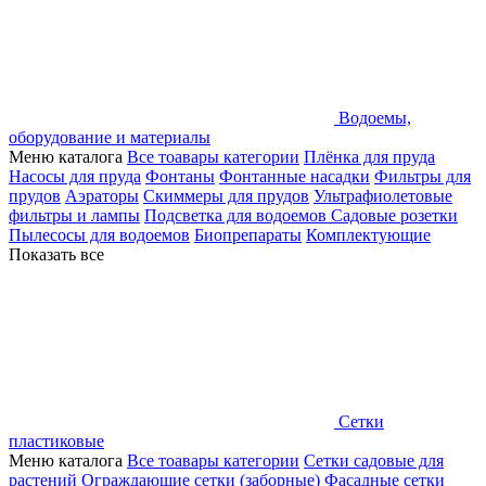
Водоемы,
оборудование и материалы
Меню каталога
Все тоавары категории
Плёнка для пруда
Насосы для пруда
Фонтаны
Фонтанные насадки
Фильтры для
прудов
Аэраторы
Скиммеры для прудов
Ультрафиолетовые
фильтры и лампы
Подсветка для водоемов
Садовые розетки
Пылесосы для водоемов
Биопрепараты
Комплектующие
Показать все
Сетки
пластиковые
Меню каталога
Все тоавары категории
Сетки садовые для
растений
Ограждающие сетки (заборные)
Фасадные сетки