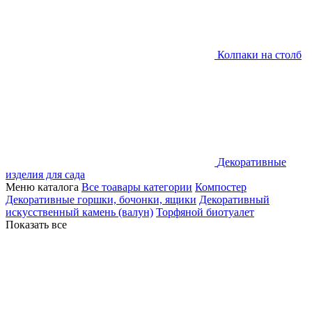
Колпаки на столб
Декоративные
изделия для сада
Меню каталога
Все тоавары категории
Компостер
Декоративные горшки, бочонки, ящики
Декоративный
искусственный камень (валун)
Торфяной биотуалет
Показать все