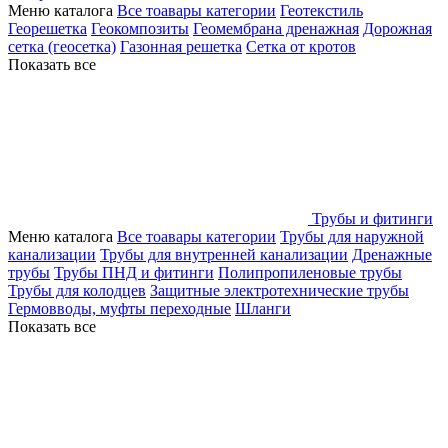
Меню каталога
Все тоавары категории
Геотекстиль
Георешетка
Геокомпозиты
Геомембрана дренажная
Дорожная
сетка (геосетка)
Газонная решетка
Сетка от кротов
Показать все
Трубы и фитинги
Меню каталога
Все тоавары категории
Трубы для наружной
канализации
Трубы для внутренней канализации
Дренажные
трубы
Трубы ПНД и фитинги
Полипропиленовые трубы
Трубы для колодцев
Защитные электротехнические трубы
Гермовводы, муфты переходные
Шланги
Показать все