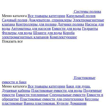
Системы полива
Меню каталога
Все тоавары категории
Капельный полив
Садовый полив
Дождеватели, спринклеры
Электромагнитные
клапана
Контроллеры для полива
Датчики полива
Насосы для
воды
Автоматика для насосов
Емкости для воды
Гидранты
Фильтры для воды
Шланги для воды
Короба
электромагнитных клапанов
Комплектующие
Показать все
Пластиковые
емкости и баки
Меню каталога
Все тоавары категории
Баки для душа.
Душевые кабины
Пластиковые емкости для воды
Подземные
емкости
Емкости топливные
Специальные емкости
Емкости в
обрешетке
Пластиковые емкости для спецтехники
Кессоны
пластиковые
Ванна пластиковая. Купели
Домашняя