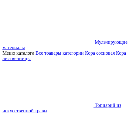
Мульчирующие
материалы
Меню каталога
Все тоавары категории
Кора сосновая
Кора
лиственницы
Топиарий из
искусственной травы