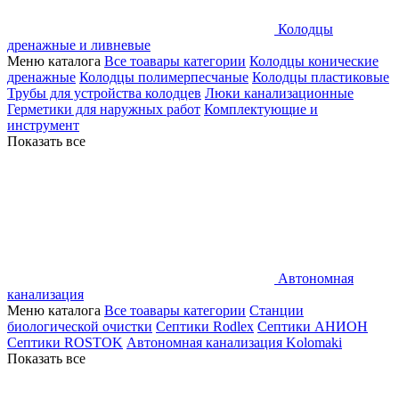
Колодцы
дренажные и ливневые
Меню каталога
Все тоавары категории
Колодцы конические
дренажные
Колодцы полимерпесчаные
Колодцы пластиковые
Трубы для устройства колодцев
Люки канализационные
Герметики для наружных работ
Комплектующие и
инструмент
Показать все
Автономная
канализация
Меню каталога
Все тоавары категории
Станции
биологической очистки
Септики Rodlex
Септики АНИОН
Септики ROSTOK
Автономная канализация Kolomaki
Показать все