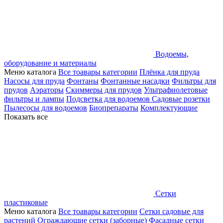
Водоемы,
оборудование и материалы
Меню каталога
Все тоавары категории
Плёнка для пруда
Насосы для пруда
Фонтаны
Фонтанные насадки
Фильтры для
прудов
Аэраторы
Скиммеры для прудов
Ультрафиолетовые
фильтры и лампы
Подсветка для водоемов
Садовые розетки
Пылесосы для водоемов
Биопрепараты
Комплектующие
Показать все
Сетки
пластиковые
Меню каталога
Все тоавары категории
Сетки садовые для
растений
Ограждающие сетки (заборные)
Фасадные сетки