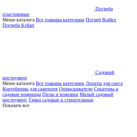
Погреба
пластиковые
Меню каталога
Все тоавары категории
Погреб Rodlex
Погреба Kellari
Садовый
инструмент
Меню каталога
Все тоавары категории
Лопаты для снега
Контейнеры для саженцев
Опрыскиватели
Секаторы и
садовые ножницы
Пилы и ножовки
Малый садовый
инструмент
Тачки садовые и строительные
Показать все