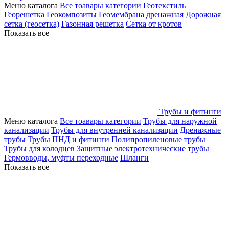
Меню каталога
Все тоавары категории
Геотекстиль
Георешетка
Геокомпозиты
Геомембрана дренажная
Дорожная
сетка (геосетка)
Газонная решетка
Сетка от кротов
Показать все
Трубы и фитинги
Меню каталога
Все тоавары категории
Трубы для наружной
канализации
Трубы для внутренней канализации
Дренажные
трубы
Трубы ПНД и фитинги
Полипропиленовые трубы
Трубы для колодцев
Защитные электротехнические трубы
Гермовводы, муфты переходные
Шланги
Показать все