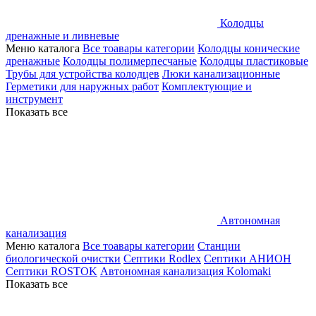
Колодцы
дренажные и ливневые
Меню каталога
Все тоавары категории
Колодцы конические
дренажные
Колодцы полимерпесчаные
Колодцы пластиковые
Трубы для устройства колодцев
Люки канализационные
Герметики для наружных работ
Комплектующие и
инструмент
Показать все
Автономная
канализация
Меню каталога
Все тоавары категории
Станции
биологической очистки
Септики Rodlex
Септики АНИОН
Септики ROSTOK
Автономная канализация Kolomaki
Показать все