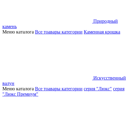
Природный
камень
Меню каталога
Все тоавары категории
Каменная крошка
Искусственный
валун
Меню каталога
Все тоавары категории
серия "Люкс"
серия
"Люкс Премиум"