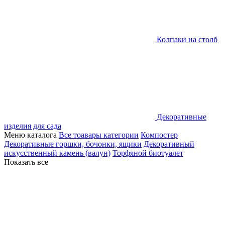
Колпаки на столб
Декоративные
изделия для сада
Меню каталога
Все тоавары категории
Компостер
Декоративные горшки, бочонки, ящики
Декоративный
искусственный камень (валун)
Торфяной биотуалет
Показать все