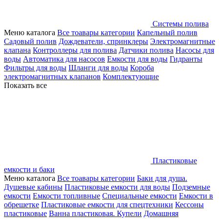
Системы полива
Меню каталога
Все тоавары категории
Капельный полив
Садовый полив
Дождеватели, спринклеры
Электромагнитные
клапана
Контроллеры для полива
Датчики полива
Насосы для
воды
Автоматика для насосов
Емкости для воды
Гидранты
Фильтры для воды
Шланги для воды
Короба
электромагнитных клапанов
Комплектующие
Показать все
Пластиковые
емкости и баки
Меню каталога
Все тоавары категории
Баки для душа.
Душевые кабины
Пластиковые емкости для воды
Подземные
емкости
Емкости топливные
Специальные емкости
Емкости в
обрешетке
Пластиковые емкости для спецтехники
Кессоны
пластиковые
Ванна пластиковая. Купели
Домашняя