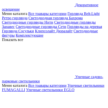
Декоративное
освещение
Меню каталога
Все тоавары категории
Гирлянда Belt-Light
Ретро гирлянда
Светодиодная гирлянда Бахрома
Светодиодные гирлянды Нити
Светодиодные гирлянды
Занавес
Светодиодные гирлянды Сети
Гирлянды на деревья
Гирлянда Сосульки
Клипсолайт
Дюралайт
Светодиодные
фигуры
Комплектующие
Показать все
Уличные садово-
парковые светильники
Меню каталога
Все тоавары категории
Уличные светильники
FUMAGALLI
Уличные светильники EGLO