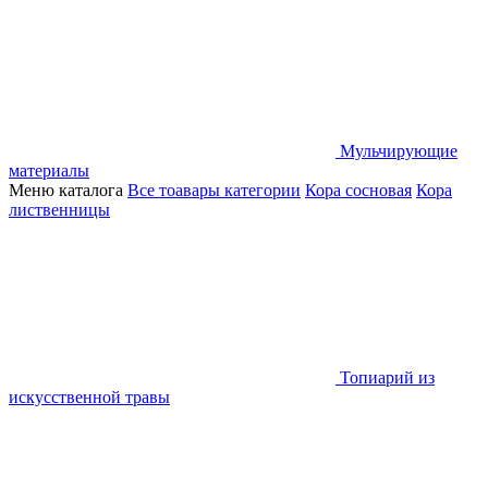
Мульчирующие
материалы
Меню каталога
Все тоавары категории
Кора сосновая
Кора
лиственницы
Топиарий из
искусственной травы