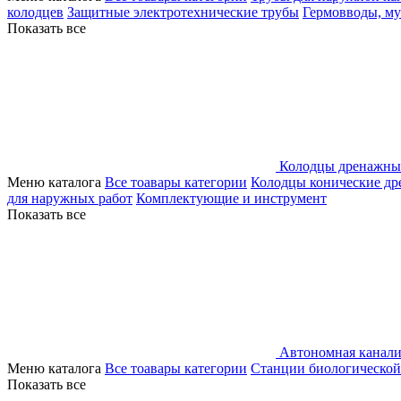
колодцев
Защитные электротехнические трубы
Гермовводы, м
Показать все
Колодцы дренажны
Меню каталога
Все тоавары категории
Колодцы конические д
для наружных работ
Комплектующие и инструмент
Показать все
Автономная канали
Меню каталога
Все тоавары категории
Станции биологической
Показать все