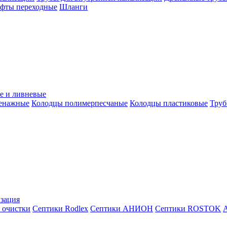
уфты переходные
Шланги
е и ливневые
ренажные
Колодцы полимерпесчаные
Колодцы пластиковые
Труб
зация
 очистки
Септики Rodlex
Септики АНИОН
Септики ROSTOK
А