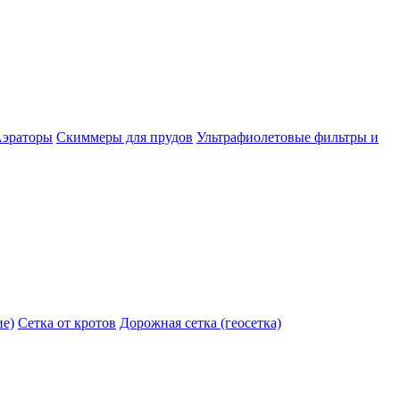
эраторы
Скиммеры для прудов
Ультрафиолетовые фильтры и
ие)
Сетка от кротов
Дорожная сетка (геосетка)