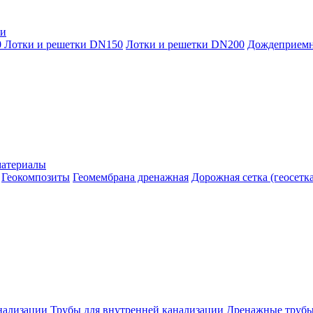
ки
0
Лотки и решетки DN150
Лотки и решетки DN200
Дождеприем
материалы
Геокомпозиты
Геомембрана дренажная
Дорожная сетка (геосетка
нализации
Трубы для внутренней канализации
Дренажные труб