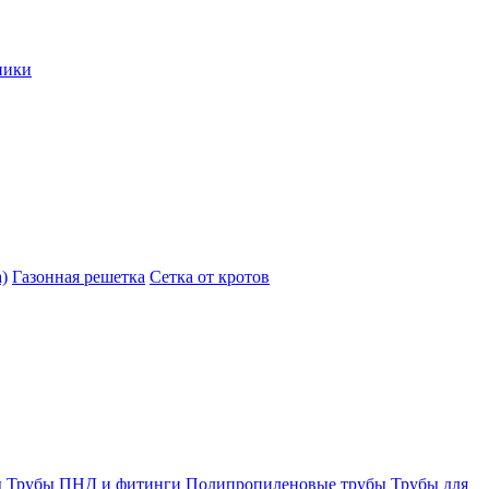
ники
)
Газонная решетка
Сетка от кротов
ы
Трубы ПНД и фитинги
Полипропиленовые трубы
Трубы для