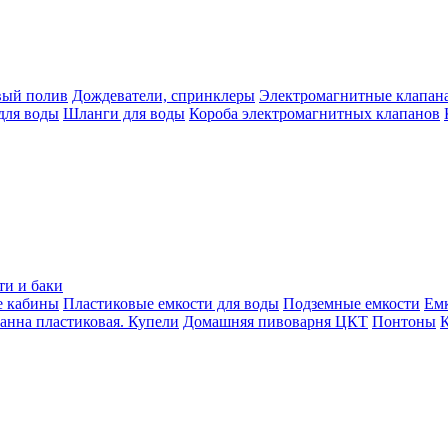
вый полив
Дождеватели, спринклеры
Электромагнитные клапан
для воды
Шланги для воды
Короба электромагнитных клапанов
ти и баки
е кабины
Пластиковые емкости для воды
Подземные емкости
Ем
анна пластиковая. Купели
Домашняя пивоварня ЦКТ
Понтоны
К