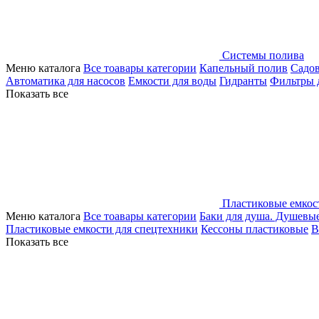
Системы полива
Меню каталога
Все тоавары категории
Капельный полив
Садо
Автоматика для насосов
Емкости для воды
Гидранты
Фильтры 
Показать все
Пластиковые емкос
Меню каталога
Все тоавары категории
Баки для душа. Душевы
Пластиковые емкости для спецтехники
Кессоны пластиковые
В
Показать все