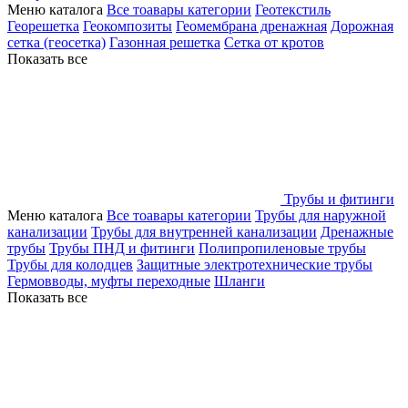
Меню каталога
Все тоавары категории
Геотекстиль
Георешетка
Геокомпозиты
Геомембрана дренажная
Дорожная
сетка (геосетка)
Газонная решетка
Сетка от кротов
Показать все
Трубы и фитинги
Меню каталога
Все тоавары категории
Трубы для наружной
канализации
Трубы для внутренней канализации
Дренажные
трубы
Трубы ПНД и фитинги
Полипропиленовые трубы
Трубы для колодцев
Защитные электротехнические трубы
Гермовводы, муфты переходные
Шланги
Показать все