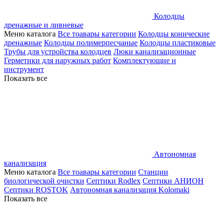
Колодцы
дренажные и ливневые
Меню каталога
Все тоавары категории
Колодцы конические
дренажные
Колодцы полимерпесчаные
Колодцы пластиковые
Трубы для устройства колодцев
Люки канализационные
Герметики для наружных работ
Комплектующие и
инструмент
Показать все
Автономная
канализация
Меню каталога
Все тоавары категории
Станции
биологической очистки
Септики Rodlex
Септики АНИОН
Септики ROSTOK
Автономная канализация Kolomaki
Показать все