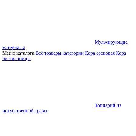
Мульчирующие
материалы
Меню каталога
Все тоавары категории
Кора сосновая
Кора
лиственницы
Топиарий из
искусственной травы