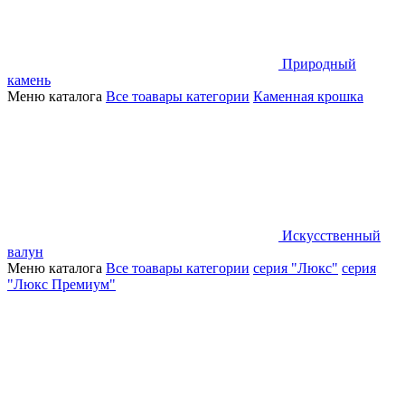
Природный
камень
Меню каталога
Все тоавары категории
Каменная крошка
Искусственный
валун
Меню каталога
Все тоавары категории
серия "Люкс"
серия
"Люкс Премиум"