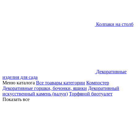
Колпаки на столб
Декоративные
изделия для сада
Меню каталога
Все тоавары категории
Компостер
Декоративные горшки, бочонки, ящики
Декоративный
искусственный камень (валун)
Торфяной биотуалет
Показать все