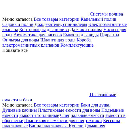
Системы полива
Меню каталога
Все тоавары категории
Капельный полив
Садовый полив
Дождеватели, спринклеры
Электромагнитные
клапана
Контроллеры для полива
Датчики полива
Насосы для
воды
Автоматика для насосов
Емкости для воды
Гидранты
Фильтры для воды
Шланги для воды
Короба
электромагнитных клапанов
Комплектующие
Показать все
Пластиковые
емкости и баки
Меню каталога
Все тоавары категории
Баки для душа.
Душевые кабины
Пластиковые емкости для воды
Подземные
емкости
Емкости топливные
Специальные емкости
Емкости в
обрешетке
Пластиковые емкости для спецтехники
Кессоны
пластиковые
Ванна пластиковая. Купели
Домашняя