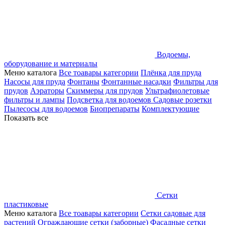
Водоемы,
оборудование и материалы
Меню каталога
Все тоавары категории
Плёнка для пруда
Насосы для пруда
Фонтаны
Фонтанные насадки
Фильтры для
прудов
Аэраторы
Скиммеры для прудов
Ультрафиолетовые
фильтры и лампы
Подсветка для водоемов
Садовые розетки
Пылесосы для водоемов
Биопрепараты
Комплектующие
Показать все
Сетки
пластиковые
Меню каталога
Все тоавары категории
Сетки садовые для
растений
Ограждающие сетки (заборные)
Фасадные сетки