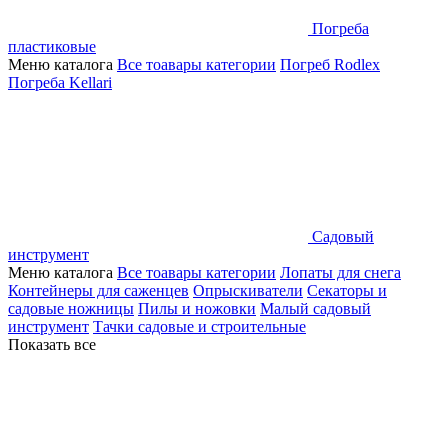
Погреба
пластиковые
Меню каталога
Все тоавары категории
Погреб Rodlex
Погреба Kellari
Садовый
инструмент
Меню каталога
Все тоавары категории
Лопаты для снега
Контейнеры для саженцев
Опрыскиватели
Секаторы и
садовые ножницы
Пилы и ножовки
Малый садовый
инструмент
Тачки садовые и строительные
Показать все