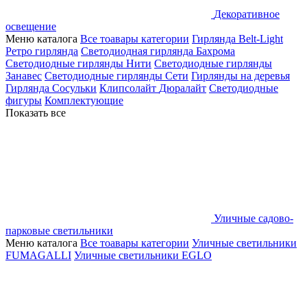
Декоративное
освещение
Меню каталога
Все тоавары категории
Гирлянда Belt-Light
Ретро гирлянда
Светодиодная гирлянда Бахрома
Светодиодные гирлянды Нити
Светодиодные гирлянды
Занавес
Светодиодные гирлянды Сети
Гирлянды на деревья
Гирлянда Сосульки
Клипсолайт
Дюралайт
Светодиодные
фигуры
Комплектующие
Показать все
Уличные садово-
парковые светильники
Меню каталога
Все тоавары категории
Уличные светильники
FUMAGALLI
Уличные светильники EGLO