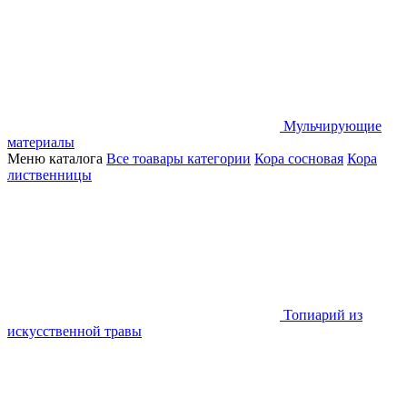
Мульчирующие
материалы
Меню каталога
Все тоавары категории
Кора сосновая
Кора
лиственницы
Топиарий из
искусственной травы