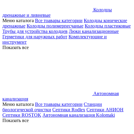
Колодцы
дренажные и ливневые
Меню каталога
Все тоавары категории
Колодцы конические
дренажные
Колодцы полимерпесчаные
Колодцы пластиковые
Трубы для устройства колодцев
Люки канализационные
Герметики для наружных работ
Комплектующие и
инструмент
Показать все
Автономная
канализация
Меню каталога
Все тоавары категории
Станции
биологической очистки
Септики Rodlex
Септики АНИОН
Септики ROSTOK
Автономная канализация Kolomaki
Показать все