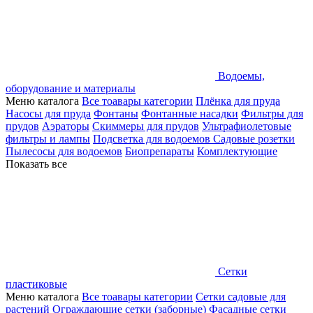
Водоемы,
оборудование и материалы
Меню каталога
Все тоавары категории
Плёнка для пруда
Насосы для пруда
Фонтаны
Фонтанные насадки
Фильтры для
прудов
Аэраторы
Скиммеры для прудов
Ультрафиолетовые
фильтры и лампы
Подсветка для водоемов
Садовые розетки
Пылесосы для водоемов
Биопрепараты
Комплектующие
Показать все
Сетки
пластиковые
Меню каталога
Все тоавары категории
Сетки садовые для
растений
Ограждающие сетки (заборные)
Фасадные сетки