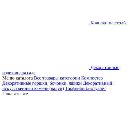
Колпаки на столб
Декоративные
изделия для сада
Меню каталога
Все тоавары категории
Компостер
Декоративные горшки, бочонки, ящики
Декоративный
искусственный камень (валун)
Торфяной биотуалет
Показать все