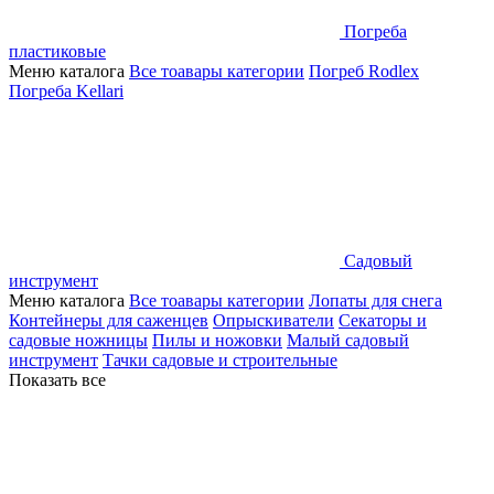
Погреба
пластиковые
Меню каталога
Все тоавары категории
Погреб Rodlex
Погреба Kellari
Садовый
инструмент
Меню каталога
Все тоавары категории
Лопаты для снега
Контейнеры для саженцев
Опрыскиватели
Секаторы и
садовые ножницы
Пилы и ножовки
Малый садовый
инструмент
Тачки садовые и строительные
Показать все