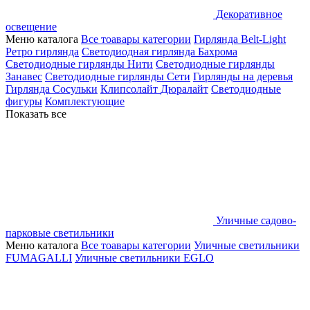
Декоративное
освещение
Меню каталога
Все тоавары категории
Гирлянда Belt-Light
Ретро гирлянда
Светодиодная гирлянда Бахрома
Светодиодные гирлянды Нити
Светодиодные гирлянды
Занавес
Светодиодные гирлянды Сети
Гирлянды на деревья
Гирлянда Сосульки
Клипсолайт
Дюралайт
Светодиодные
фигуры
Комплектующие
Показать все
Уличные садово-
парковые светильники
Меню каталога
Все тоавары категории
Уличные светильники
FUMAGALLI
Уличные светильники EGLO