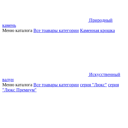
Природный
камень
Меню каталога
Все тоавары категории
Каменная крошка
Искусственный
валун
Меню каталога
Все тоавары категории
серия "Люкс"
серия
"Люкс Премиум"