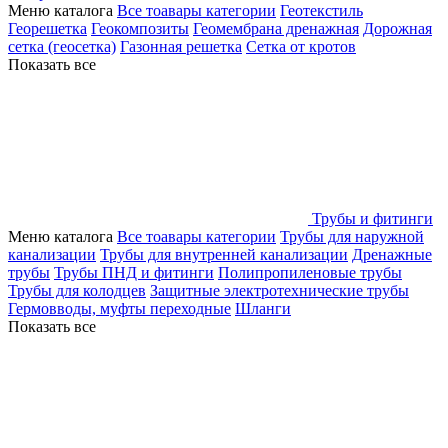
Меню каталога
Все тоавары категории
Геотекстиль
Георешетка
Геокомпозиты
Геомембрана дренажная
Дорожная
сетка (геосетка)
Газонная решетка
Сетка от кротов
Показать все
Трубы и фитинги
Меню каталога
Все тоавары категории
Трубы для наружной
канализации
Трубы для внутренней канализации
Дренажные
трубы
Трубы ПНД и фитинги
Полипропиленовые трубы
Трубы для колодцев
Защитные электротехнические трубы
Гермовводы, муфты переходные
Шланги
Показать все