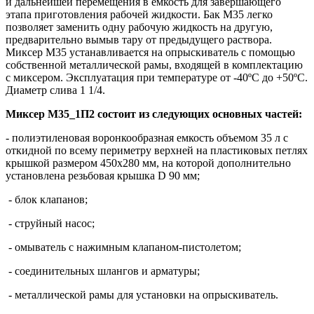
и дальнейшей перемещения в емкость для завершающего
этапа приготовления рабочей жидкости. Бак М35 легко
позволяет заменить одну рабочую жидкость на другую,
предварительно вымыв тару от предыдущего раствора.
Миксер М35 устанавливается на опрыскиватель с помощью
собственной металлической рамы, входящей в комплектацию
с миксером. Эксплуатация при температуре от -40ºС до +50ºС.
Диаметр слива 1 1/4.
Миксер М35_1П2 состоит из следующих основных частей:
- полиэтиленовая воронкообразная емкость объемом 35 л с
откидной по всему периметру верхней на пластиковых петлях
крышкой размером 450х280 мм, на которой дополнительно
установлена резьбовая крышка D 90 мм;
- блок клапанов;
- струйный насос;
- омыватель с нажимным клапаном-пистолетом;
- соединительных шлангов и арматуры;
- металлической рамы для установки на опрыскиватель.