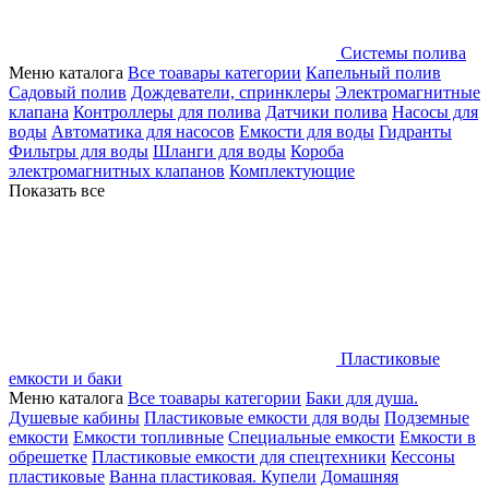
Системы полива
Меню каталога
Все тоавары категории
Капельный полив
Садовый полив
Дождеватели, спринклеры
Электромагнитные
клапана
Контроллеры для полива
Датчики полива
Насосы для
воды
Автоматика для насосов
Емкости для воды
Гидранты
Фильтры для воды
Шланги для воды
Короба
электромагнитных клапанов
Комплектующие
Показать все
Пластиковые
емкости и баки
Меню каталога
Все тоавары категории
Баки для душа.
Душевые кабины
Пластиковые емкости для воды
Подземные
емкости
Емкости топливные
Специальные емкости
Емкости в
обрешетке
Пластиковые емкости для спецтехники
Кессоны
пластиковые
Ванна пластиковая. Купели
Домашняя