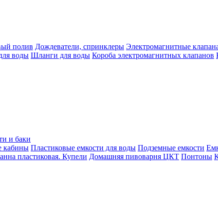
вый полив
Дождеватели, спринклеры
Электромагнитные клапан
для воды
Шланги для воды
Короба электромагнитных клапанов
ти и баки
е кабины
Пластиковые емкости для воды
Подземные емкости
Ем
анна пластиковая. Купели
Домашняя пивоварня ЦКТ
Понтоны
К