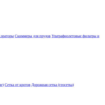
эраторы
Скиммеры для прудов
Ультрафиолетовые фильтры и
ие)
Сетка от кротов
Дорожная сетка (геосетка)