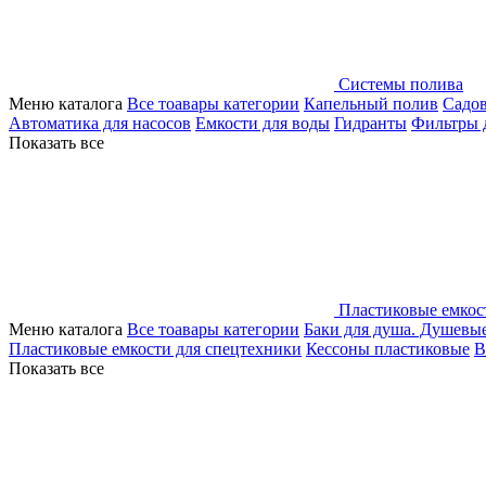
Системы полива
Меню каталога
Все тоавары категории
Капельный полив
Садо
Автоматика для насосов
Емкости для воды
Гидранты
Фильтры 
Показать все
Пластиковые емкос
Меню каталога
Все тоавары категории
Баки для душа. Душевы
Пластиковые емкости для спецтехники
Кессоны пластиковые
В
Показать все