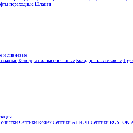
уфты переходные
Шланги
е и ливневые
ренажные
Колодцы полимерпесчаные
Колодцы пластиковые
Труб
зация
 очистки
Септики Rodlex
Септики АНИОН
Септики ROSTOK
А