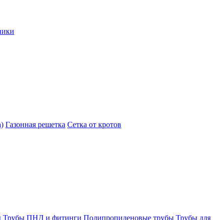
ники
)
Газонная решетка
Сетка от кротов
ы
Трубы ПНД и фитинги
Полипропиленовые трубы
Трубы для