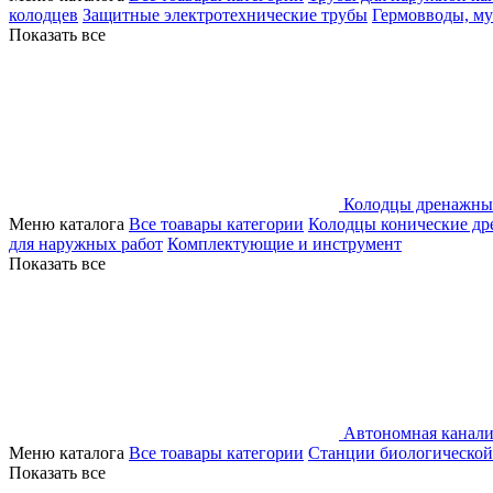
колодцев
Защитные электротехнические трубы
Гермовводы, м
Показать все
Колодцы дренажны
Меню каталога
Все тоавары категории
Колодцы конические д
для наружных работ
Комплектующие и инструмент
Показать все
Автономная канали
Меню каталога
Все тоавары категории
Станции биологической
Показать все