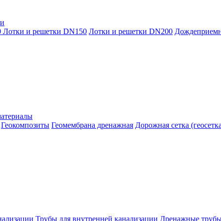
ки
0
Лотки и решетки DN150
Лотки и решетки DN200
Дождеприем
материалы
Геокомпозиты
Геомембрана дренажная
Дорожная сетка (геосетка
нализации
Трубы для внутренней канализации
Дренажные труб