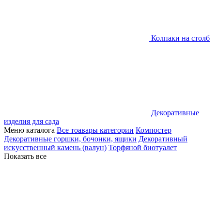
Колпаки на столб
Декоративные
изделия для сада
Меню каталога
Все тоавары категории
Компостер
Декоративные горшки, бочонки, ящики
Декоративный
искусственный камень (валун)
Торфяной биотуалет
Показать все