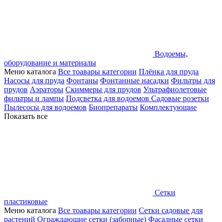
Водоемы,
оборудование и материалы
Меню каталога
Все тоавары категории
Плёнка для пруда
Насосы для пруда
Фонтаны
Фонтанные насадки
Фильтры для
прудов
Аэраторы
Скиммеры для прудов
Ультрафиолетовые
фильтры и лампы
Подсветка для водоемов
Садовые розетки
Пылесосы для водоемов
Биопрепараты
Комплектующие
Показать все
Сетки
пластиковые
Меню каталога
Все тоавары категории
Сетки садовые для
растений
Ограждающие сетки (заборные)
Фасадные сетки