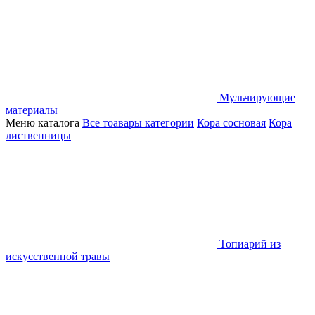
Мульчирующие
материалы
Меню каталога
Все тоавары категории
Кора сосновая
Кора
лиственницы
Топиарий из
искусственной травы