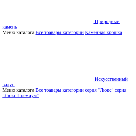
Природный
камень
Меню каталога
Все тоавары категории
Каменная крошка
Искусственный
валун
Меню каталога
Все тоавары категории
серия "Люкс"
серия
"Люкс Премиум"