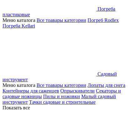
Погреба
пластиковые
Меню каталога
Все тоавары категории
Погреб Rodlex
Погреба Kellari
Садовый
инструмент
Меню каталога
Все тоавары категории
Лопаты для снега
Контейнеры для саженцев
Опрыскиватели
Секаторы и
садовые ножницы
Пилы и ножовки
Малый садовый
инструмент
Тачки садовые и строительные
Показать все