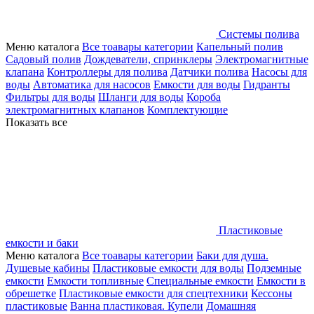
Системы полива
Меню каталога
Все тоавары категории
Капельный полив
Садовый полив
Дождеватели, спринклеры
Электромагнитные
клапана
Контроллеры для полива
Датчики полива
Насосы для
воды
Автоматика для насосов
Емкости для воды
Гидранты
Фильтры для воды
Шланги для воды
Короба
электромагнитных клапанов
Комплектующие
Показать все
Пластиковые
емкости и баки
Меню каталога
Все тоавары категории
Баки для душа.
Душевые кабины
Пластиковые емкости для воды
Подземные
емкости
Емкости топливные
Специальные емкости
Емкости в
обрешетке
Пластиковые емкости для спецтехники
Кессоны
пластиковые
Ванна пластиковая. Купели
Домашняя