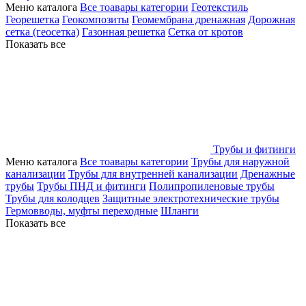
Меню каталога
Все тоавары категории
Геотекстиль
Георешетка
Геокомпозиты
Геомембрана дренажная
Дорожная
сетка (геосетка)
Газонная решетка
Сетка от кротов
Показать все
Трубы и фитинги
Меню каталога
Все тоавары категории
Трубы для наружной
канализации
Трубы для внутренней канализации
Дренажные
трубы
Трубы ПНД и фитинги
Полипропиленовые трубы
Трубы для колодцев
Защитные электротехнические трубы
Гермовводы, муфты переходные
Шланги
Показать все