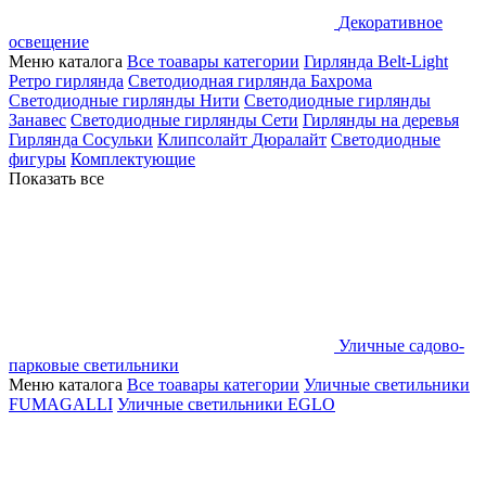
Декоративное
освещение
Меню каталога
Все тоавары категории
Гирлянда Belt-Light
Ретро гирлянда
Светодиодная гирлянда Бахрома
Светодиодные гирлянды Нити
Светодиодные гирлянды
Занавес
Светодиодные гирлянды Сети
Гирлянды на деревья
Гирлянда Сосульки
Клипсолайт
Дюралайт
Светодиодные
фигуры
Комплектующие
Показать все
Уличные садово-
парковые светильники
Меню каталога
Все тоавары категории
Уличные светильники
FUMAGALLI
Уличные светильники EGLO