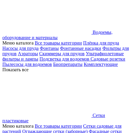
Водоемы,
оборудование и материалы
Меню каталога
Все тоавары категории
Плёнка для пруда
Насосы для пруда
Фонтаны
Фонтанные насадки
Фильтры для
прудов
Аэраторы
Скиммеры для прудов
Ультрафиолетовые
фильтры и лампы
Подсветка для водоемов
Садовые розетки
Пылесосы для водоемов
Биопрепараты
Комплектующие
Показать все
Сетки
пластиковые
Меню каталога
Все тоавары категории
Сетки садовые для
растений
Ограждающие сетки (заборные)
Фасадные сетки