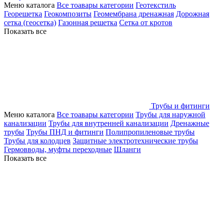
Меню каталога
Все тоавары категории
Геотекстиль
Георешетка
Геокомпозиты
Геомембрана дренажная
Дорожная
сетка (геосетка)
Газонная решетка
Сетка от кротов
Показать все
Трубы и фитинги
Меню каталога
Все тоавары категории
Трубы для наружной
канализации
Трубы для внутренней канализации
Дренажные
трубы
Трубы ПНД и фитинги
Полипропиленовые трубы
Трубы для колодцев
Защитные электротехнические трубы
Гермовводы, муфты переходные
Шланги
Показать все