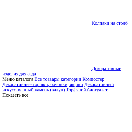
Колпаки на столб
Декоративные
изделия для сада
Меню каталога
Все тоавары категории
Компостер
Декоративные горшки, бочонки, ящики
Декоративный
искусственный камень (валун)
Торфяной биотуалет
Показать все