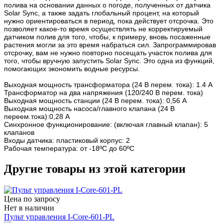
полива на основании данных о погоде, полученных от датчика
Solar Sync, а также задать глобальный процент, на который
нужно ориентироваться в период, пока действует отсрочка. Это
позволяет какое-то время осуществлять не корректируемый
датчиком полив для того, чтобы, к примеру, вновь посаженные
растения могли за это время набраться сил. Запрограммировав
отсрочку, вам не нужно повторно посещать участок полива для
того, чтобы вручную запустить Solar Sync. Это одна из функций,
помогающих экономить водные ресурсы.
Выходная мощность трансформатора (24 В перем. тока): 1.4 А
Трансформатор на два напряжения (120/240 В перем. тока)
Выходная мощность станции (24 В перем. тока): 0,56 А
Выходная мощность насоса/главного клапана (24 В
переем.тока):0,28 А
Синхронное функционирование: (включая главный клапан): 5
клапанов
Входы датчика: пластиковый корпус: 2
Рабочая температура: от -18ºС до 60ºС
Другие товары из этой категории
Цена по запросу
Нет в наличии
Пульт управления I-Core-601-PL