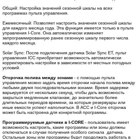
Общий: Настройка значений сезонной шкалы на всех
программах пульта управления.
Ежемесячный: Позволяет настроить значения сезонной шкалы
для каждого месяца года. Эта функция имеется только в пульте
управления I-Core. Она автоматически изменяет
запрограммированную ранее сезонную шкалу первого числа
каждого месяца.
Solar Sync: После подключения датчика Solar Sync ET, пульт
управления ICC приобретает возможность автоматически
корректировать настройки в зависимости от местных погодных
условий.
Отсрочка полива между зонами
- с помощью пульта
управления можно задать время отсрочки начала полива между
любыми двумя последовательными зонами. Время задержки
варьируется от нескольких секунд, чтобы дать возможность
закрыться медленным клапанам, до значительно более
длительных периодов времени, за которые резервуары или
иные емкости успеют наполниться. В ACC и I-Core отсрочка
может быть настроена для конкретной программы.
Программируемые датчики в I-CORE
- пользователь имеет
возможность настроить, какие программы или зоны должны
отключаться в случае получения особого сигнала датчика.
Остальные зоны или программы будут продолжать работать в