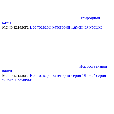
Природный
камень
Меню каталога
Все тоавары категории
Каменная крошка
Искусственный
валун
Меню каталога
Все тоавары категории
серия "Люкс"
серия
"Люкс Премиум"