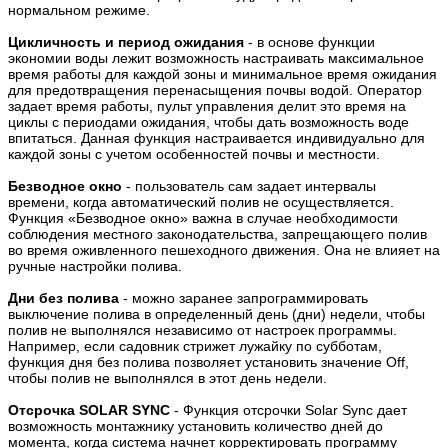
нормальном режиме.
Цикличность и период ожидания
- в основе функции
экономии воды лежит возможность настраивать максимальное
время работы для каждой зоны и минимальное время ожидания
для предотвращения перенасыщения почвы водой. Оператор
задает время работы, пульт управления делит это время на
циклы с периодами ожидания, чтобы дать возможность воде
впитаться. Данная функция настраивается индивидуально для
каждой зоны с учетом особенностей почвы и местности.
Безводное окно
- пользователь сам задает интервалы
времени, когда автоматический полив не осуществляется.
Функция «Безводное окно» важна в случае необходимости
соблюдения местного законодательства, запрещающего полив
во время оживленного пешеходного движения. Она не влияет на
ручные настройки полива.
Дни без полива
- можно заранее запрограммировать
выключение полива в определенный день (дни) недели, чтобы
полив не выполнялся независимо от настроек программы.
Например, если садовник стрижет лужайку по субботам,
функция дня без полива позволяет установить значение Off,
чтобы полив не выполнялся в этот день недели.
Отсрочка SOLAR SYNC
- Функция отсрочки Solar Sync дает
возможность монтажнику установить количество дней до
момента, когда система начнет корректировать программу