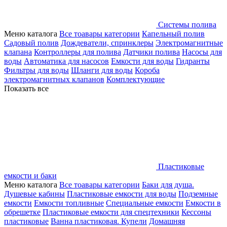
Системы полива
Меню каталога
Все тоавары категории
Капельный полив
Садовый полив
Дождеватели, спринклеры
Электромагнитные
клапана
Контроллеры для полива
Датчики полива
Насосы для
воды
Автоматика для насосов
Емкости для воды
Гидранты
Фильтры для воды
Шланги для воды
Короба
электромагнитных клапанов
Комплектующие
Показать все
Пластиковые
емкости и баки
Меню каталога
Все тоавары категории
Баки для душа.
Душевые кабины
Пластиковые емкости для воды
Подземные
емкости
Емкости топливные
Специальные емкости
Емкости в
обрешетке
Пластиковые емкости для спецтехники
Кессоны
пластиковые
Ванна пластиковая. Купели
Домашняя