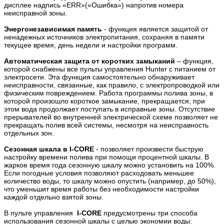
дисплее надпись «ERR»(«Ошибка») напротив номера
неисправной зоны.
Энергонезависимая память
- функция является защитой от
ненадежных источников электропитания, сохраняя в памяти
текущее время, день недели и настройки программ.
Автоматическая защита от коротких замыканий
– функция,
которой снабжены все пульты управления Hunter с питанием от
электросети. Эта функция самостоятельно обнаруживает
неисправности, связанные, как правило, с электропроводкой или
физическим повреждением. Работа программы полива зоны, в
которой произошло короткое замыкание, прекращается, при
этом вода продолжает поступать в исправные зоны. Отсутствие
прерывателей во внутренней электрической схеме позволяет не
прекращать полив всей системы, несмотря на неисправность
отдельных зон.
Сезонная шкала в I-CORE
- позволяет произвести быструю
настройку времени полива при помощи процентной шкалы. В
жаркое время года сезонную шкалу можно установить на 100%.
Если погодные условия позволяют расходовать меньшее
количество воды, то шкалу можно опустить (например, до 50%),
что уменьшит время работы без необходимости настройки
каждой отдельно взятой зоны.
В пульте управления
I-CORE
предусмотрены три способа
использования сезонной шкалы с целью экономии воды: