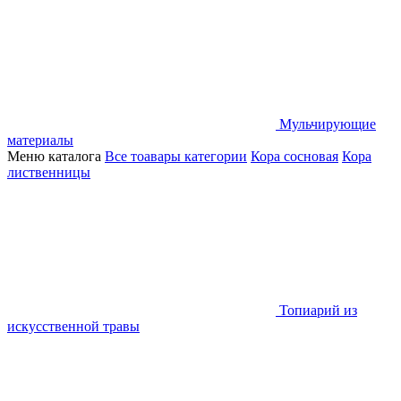
Мульчирующие
материалы
Меню каталога
Все тоавары категории
Кора сосновая
Кора
лиственницы
Топиарий из
искусственной травы