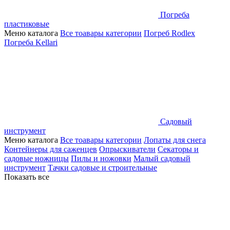
Погреба
пластиковые
Меню каталога
Все тоавары категории
Погреб Rodlex
Погреба Kellari
Садовый
инструмент
Меню каталога
Все тоавары категории
Лопаты для снега
Контейнеры для саженцев
Опрыскиватели
Секаторы и
садовые ножницы
Пилы и ножовки
Малый садовый
инструмент
Тачки садовые и строительные
Показать все