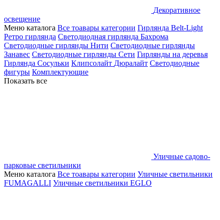
Декоративное
освещение
Меню каталога
Все тоавары категории
Гирлянда Belt-Light
Ретро гирлянда
Светодиодная гирлянда Бахрома
Светодиодные гирлянды Нити
Светодиодные гирлянды
Занавес
Светодиодные гирлянды Сети
Гирлянды на деревья
Гирлянда Сосульки
Клипсолайт
Дюралайт
Светодиодные
фигуры
Комплектующие
Показать все
Уличные садово-
парковые светильники
Меню каталога
Все тоавары категории
Уличные светильники
FUMAGALLI
Уличные светильники EGLO