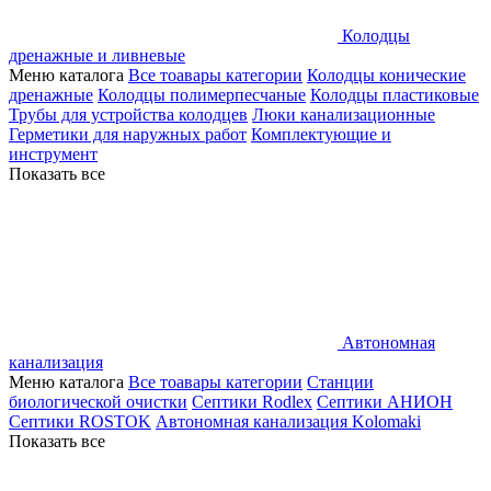
Колодцы
дренажные и ливневые
Меню каталога
Все тоавары категории
Колодцы конические
дренажные
Колодцы полимерпесчаные
Колодцы пластиковые
Трубы для устройства колодцев
Люки канализационные
Герметики для наружных работ
Комплектующие и
инструмент
Показать все
Автономная
канализация
Меню каталога
Все тоавары категории
Станции
биологической очистки
Септики Rodlex
Септики АНИОН
Септики ROSTOK
Автономная канализация Kolomaki
Показать все