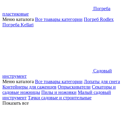
Погреба
пластиковые
Меню каталога
Все тоавары категории
Погреб Rodlex
Погреба Kellari
Садовый
инструмент
Меню каталога
Все тоавары категории
Лопаты для снега
Контейнеры для саженцев
Опрыскиватели
Секаторы и
садовые ножницы
Пилы и ножовки
Малый садовый
инструмент
Тачки садовые и строительные
Показать все