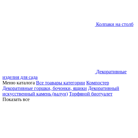
Колпаки на столб
Декоративные
изделия для сада
Меню каталога
Все тоавары категории
Компостер
Декоративные горшки, бочонки, ящики
Декоративный
искусственный камень (валун)
Торфяной биотуалет
Показать все