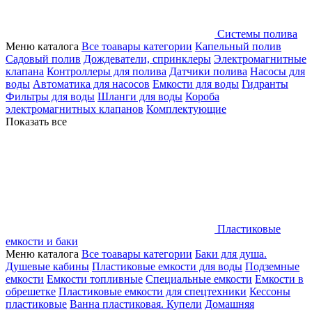
Системы полива
Меню каталога
Все тоавары категории
Капельный полив
Садовый полив
Дождеватели, спринклеры
Электромагнитные
клапана
Контроллеры для полива
Датчики полива
Насосы для
воды
Автоматика для насосов
Емкости для воды
Гидранты
Фильтры для воды
Шланги для воды
Короба
электромагнитных клапанов
Комплектующие
Показать все
Пластиковые
емкости и баки
Меню каталога
Все тоавары категории
Баки для душа.
Душевые кабины
Пластиковые емкости для воды
Подземные
емкости
Емкости топливные
Специальные емкости
Емкости в
обрешетке
Пластиковые емкости для спецтехники
Кессоны
пластиковые
Ванна пластиковая. Купели
Домашняя