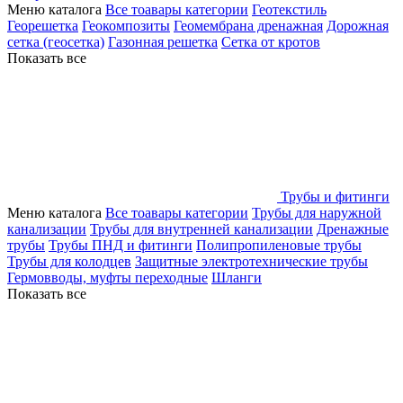
Меню каталога
Все тоавары категории
Геотекстиль
Георешетка
Геокомпозиты
Геомембрана дренажная
Дорожная
сетка (геосетка)
Газонная решетка
Сетка от кротов
Показать все
Трубы и фитинги
Меню каталога
Все тоавары категории
Трубы для наружной
канализации
Трубы для внутренней канализации
Дренажные
трубы
Трубы ПНД и фитинги
Полипропиленовые трубы
Трубы для колодцев
Защитные электротехнические трубы
Гермовводы, муфты переходные
Шланги
Показать все