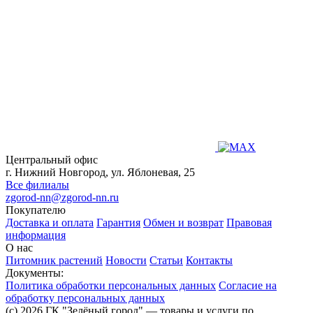
Центральный офис
г. Нижний Новгород, ул. Яблоневая, 25
Все филиалы
zgorod-nn@zgorod-nn.ru
Покупателю
Доставка и оплата
Гарантия
Обмен и возврат
Правовая
информация
О нас
Питомник растений
Новости
Статьи
Контакты
Документы:
Политика обработки персональных данных
Согласие на
обработку персональных данных
(c) 2026 ГК "Зелёный город" — товары и услуги по