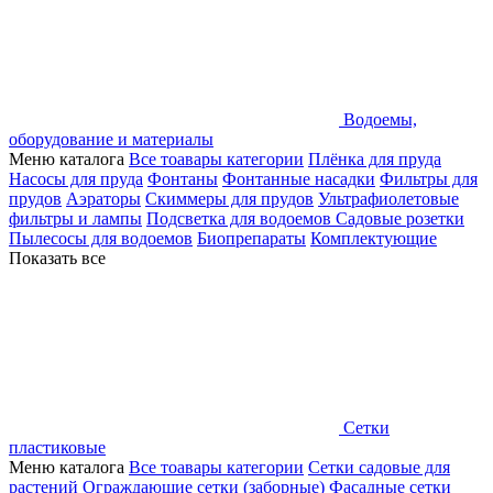
Водоемы,
оборудование и материалы
Меню каталога
Все тоавары категории
Плёнка для пруда
Насосы для пруда
Фонтаны
Фонтанные насадки
Фильтры для
прудов
Аэраторы
Скиммеры для прудов
Ультрафиолетовые
фильтры и лампы
Подсветка для водоемов
Садовые розетки
Пылесосы для водоемов
Биопрепараты
Комплектующие
Показать все
Сетки
пластиковые
Меню каталога
Все тоавары категории
Сетки садовые для
растений
Ограждающие сетки (заборные)
Фасадные сетки