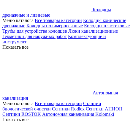
Колодцы
дренажные и ливневые
Меню каталога
Все тоавары категории
Колодцы конические
дренажные
Колодцы полимерпесчаные
Колодцы пластиковые
Трубы для устройства колодцев
Люки канализационные
Герметики для наружных работ
Комплектующие и
инструмент
Показать все
Автономная
канализация
Меню каталога
Все тоавары категории
Станции
биологической очистки
Септики Rodlex
Септики АНИОН
Септики ROSTOK
Автономная канализация Kolomaki
Показать все