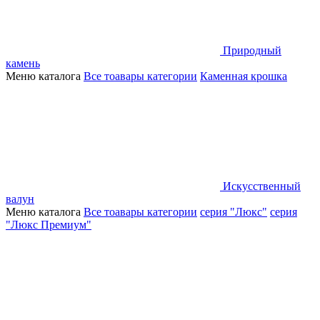
Природный
камень
Меню каталога
Все тоавары категории
Каменная крошка
Искусственный
валун
Меню каталога
Все тоавары категории
серия "Люкс"
серия
"Люкс Премиум"