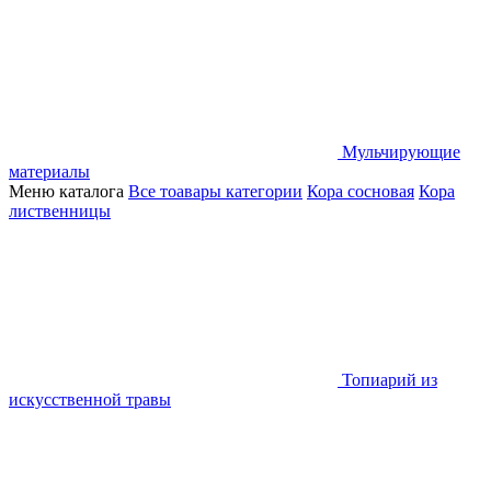
Мульчирующие
материалы
Меню каталога
Все тоавары категории
Кора сосновая
Кора
лиственницы
Топиарий из
искусственной травы