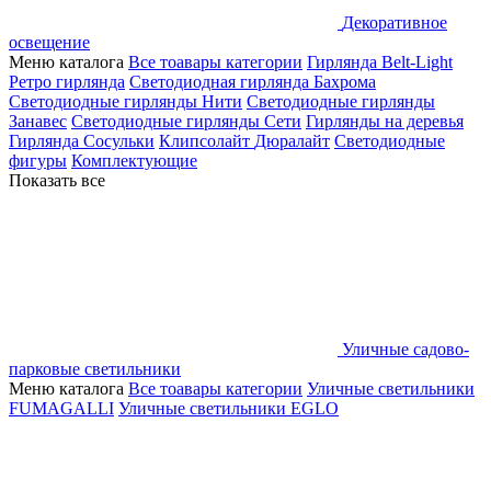
Декоративное
освещение
Меню каталога
Все тоавары категории
Гирлянда Belt-Light
Ретро гирлянда
Светодиодная гирлянда Бахрома
Светодиодные гирлянды Нити
Светодиодные гирлянды
Занавес
Светодиодные гирлянды Сети
Гирлянды на деревья
Гирлянда Сосульки
Клипсолайт
Дюралайт
Светодиодные
фигуры
Комплектующие
Показать все
Уличные садово-
парковые светильники
Меню каталога
Все тоавары категории
Уличные светильники
FUMAGALLI
Уличные светильники EGLO