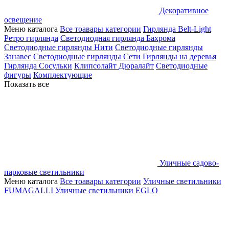
Декоративное
освещение
Меню каталога
Все тоавары категории
Гирлянда Belt-Light
Ретро гирлянда
Светодиодная гирлянда Бахрома
Светодиодные гирлянды Нити
Светодиодные гирлянды
Занавес
Светодиодные гирлянды Сети
Гирлянды на деревья
Гирлянда Сосульки
Клипсолайт
Дюралайт
Светодиодные
фигуры
Комплектующие
Показать все
Уличные садово-
парковые светильники
Меню каталога
Все тоавары категории
Уличные светильники
FUMAGALLI
Уличные светильники EGLO