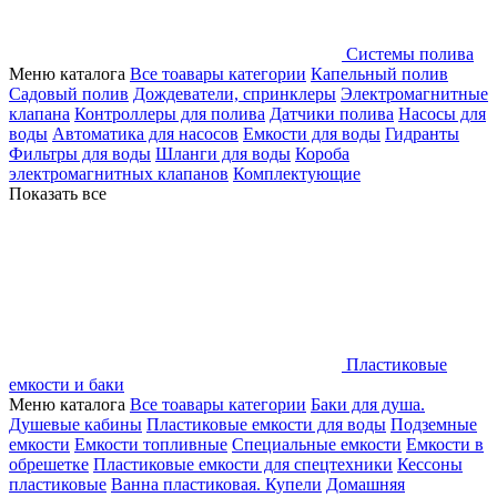
Системы полива
Меню каталога
Все тоавары категории
Капельный полив
Садовый полив
Дождеватели, спринклеры
Электромагнитные
клапана
Контроллеры для полива
Датчики полива
Насосы для
воды
Автоматика для насосов
Емкости для воды
Гидранты
Фильтры для воды
Шланги для воды
Короба
электромагнитных клапанов
Комплектующие
Показать все
Пластиковые
емкости и баки
Меню каталога
Все тоавары категории
Баки для душа.
Душевые кабины
Пластиковые емкости для воды
Подземные
емкости
Емкости топливные
Специальные емкости
Емкости в
обрешетке
Пластиковые емкости для спецтехники
Кессоны
пластиковые
Ванна пластиковая. Купели
Домашняя