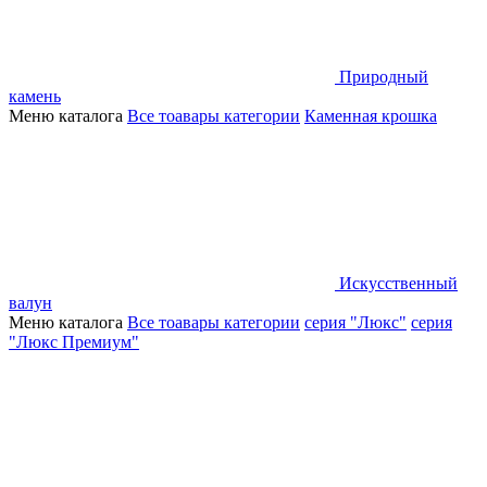
Природный
камень
Меню каталога
Все тоавары категории
Каменная крошка
Искусственный
валун
Меню каталога
Все тоавары категории
серия "Люкс"
серия
"Люкс Премиум"