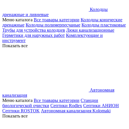
Колодцы
дренажные и ливневые
Меню каталога
Все тоавары категории
Колодцы конические
дренажные
Колодцы полимерпесчаные
Колодцы пластиковые
Трубы для устройства колодцев
Люки канализационные
Герметики для наружных работ
Комплектующие и
инструмент
Показать все
Автономная
канализация
Меню каталога
Все тоавары категории
Станции
биологической очистки
Септики Rodlex
Септики АНИОН
Септики ROSTOK
Автономная канализация Kolomaki
Показать все