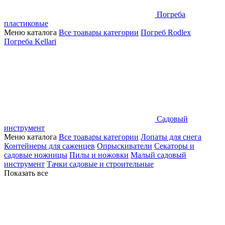
Погреба
пластиковые
Меню каталога
Все тоавары категории
Погреб Rodlex
Погреба Kellari
Садовый
инструмент
Меню каталога
Все тоавары категории
Лопаты для снега
Контейнеры для саженцев
Опрыскиватели
Секаторы и
садовые ножницы
Пилы и ножовки
Малый садовый
инструмент
Тачки садовые и строительные
Показать все