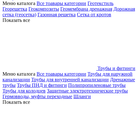
Меню каталога
Все тоавары категории
Геотекстиль
Георешетка
Геокомпозиты
Геомембрана дренажная
Дорожная
сетка (геосетка)
Газонная решетка
Сетка от кротов
Показать все
Трубы и фитинги
Меню каталога
Все тоавары категории
Трубы для наружной
канализации
Трубы для внутренней канализации
Дренажные
трубы
Трубы ПНД и фитинги
Полипропиленовые трубы
Трубы для колодцев
Защитные электротехнические трубы
Гермовводы, муфты переходные
Шланги
Показать все