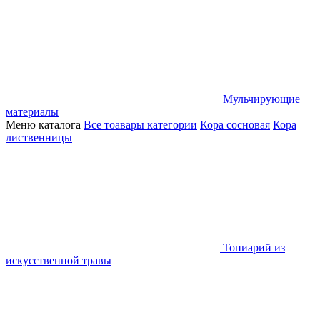
Мульчирующие
материалы
Меню каталога
Все тоавары категории
Кора сосновая
Кора
лиственницы
Топиарий из
искусственной травы