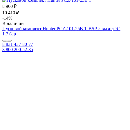
8 960 ₽
10 410 ₽
-14%
В наличии
Пусковой комплект Hunter PCZ-101-25B 1"BSP × выход ¾",
1.7 бар
8 831 437-80-77
8 800 200-52-85