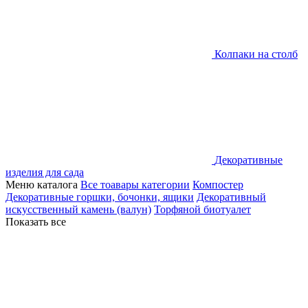
Колпаки на столб
Декоративные
изделия для сада
Меню каталога
Все тоавары категории
Компостер
Декоративные горшки, бочонки, ящики
Декоративный
искусственный камень (валун)
Торфяной биотуалет
Показать все