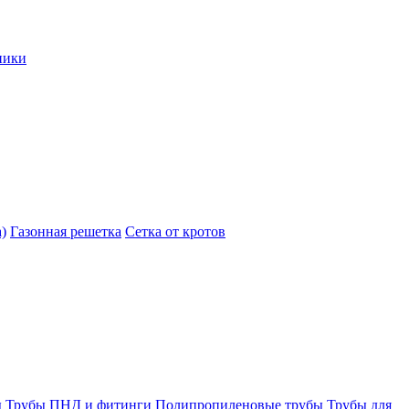
ники
)
Газонная решетка
Сетка от кротов
ы
Трубы ПНД и фитинги
Полипропиленовые трубы
Трубы для