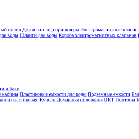
вый полив
Дождеватели, спринклеры
Электромагнитные клапан
для воды
Шланги для воды
Короба электромагнитных клапанов
ти и баки
е кабины
Пластиковые емкости для воды
Подземные емкости
Ем
анна пластиковая. Купели
Домашняя пивоварня ЦКТ
Понтоны
К