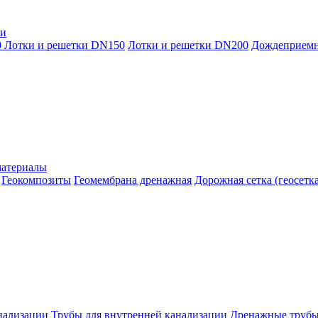
ки
0
Лотки и решетки DN150
Лотки и решетки DN200
Дождеприем
материалы
Геокомпозиты
Геомембрана дренажная
Дорожная сетка (геосетка
нализации
Трубы для внутренней канализации
Дренажные труб