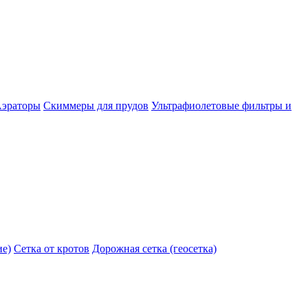
эраторы
Скиммеры для прудов
Ультрафиолетовые фильтры и
ие)
Сетка от кротов
Дорожная сетка (геосетка)