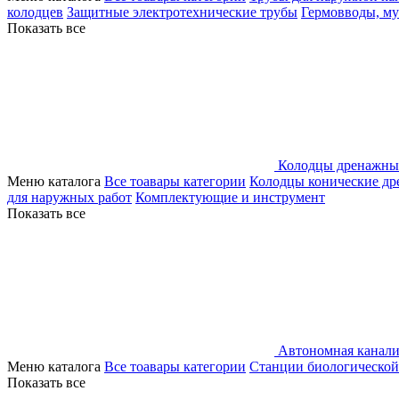
колодцев
Защитные электротехнические трубы
Гермовводы, м
Показать все
Колодцы дренажны
Меню каталога
Все тоавары категории
Колодцы конические д
для наружных работ
Комплектующие и инструмент
Показать все
Автономная канали
Меню каталога
Все тоавары категории
Станции биологической
Показать все