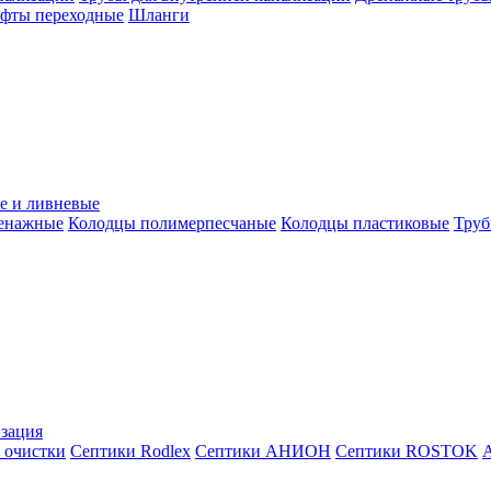
уфты переходные
Шланги
е и ливневые
ренажные
Колодцы полимерпесчаные
Колодцы пластиковые
Труб
зация
 очистки
Септики Rodlex
Септики АНИОН
Септики ROSTOK
А