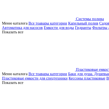
Системы полива
Меню каталога
Все тоавары категории
Капельный полив
Садо
Автоматика для насосов
Емкости для воды
Гидранты
Фильтры 
Показать все
Пластиковые емкос
Меню каталога
Все тоавары категории
Баки для душа. Душевы
Пластиковые емкости для спецтехники
Кессоны пластиковые
В
Показать все