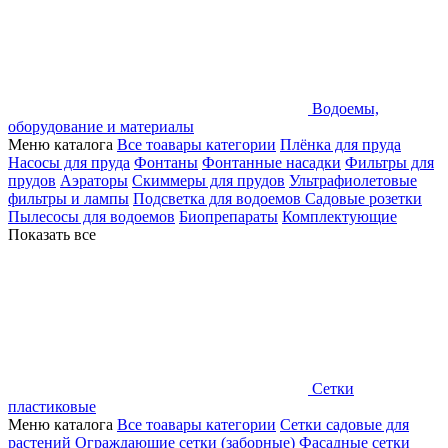
Водоемы,
оборудование и материалы
Меню каталога
Все тоавары категории
Плёнка для пруда
Насосы для пруда
Фонтаны
Фонтанные насадки
Фильтры для
прудов
Аэраторы
Скиммеры для прудов
Ультрафиолетовые
фильтры и лампы
Подсветка для водоемов
Садовые розетки
Пылесосы для водоемов
Биопрепараты
Комплектующие
Показать все
Сетки
пластиковые
Меню каталога
Все тоавары категории
Сетки садовые для
растений
Ограждающие сетки (заборные)
Фасадные сетки