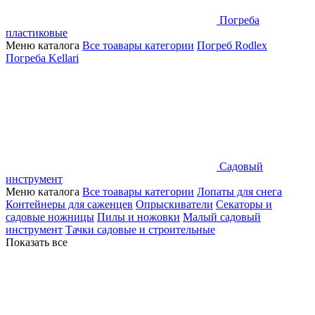
Погреба
пластиковые
Меню каталога
Все тоавары категории
Погреб Rodlex
Погреба Kellari
Садовый
инструмент
Меню каталога
Все тоавары категории
Лопаты для снега
Контейнеры для саженцев
Опрыскиватели
Секаторы и
садовые ножницы
Пилы и ножовки
Малый садовый
инструмент
Тачки садовые и строительные
Показать все