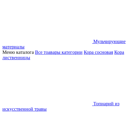
Мульчирующие
материалы
Меню каталога
Все тоавары категории
Кора сосновая
Кора
лиственницы
Топиарий из
искусственной травы