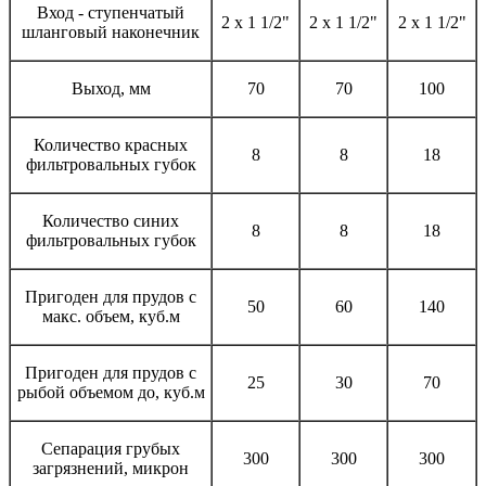
Вход - ступенчатый
2 х 1 1/2"
2 х 1 1/2"
2 х 1 1/2"
шланговый наконечник
Выход, мм
70
70
100
Количество красных
8
8
18
фильтровальных губок
Количество синих
8
8
18
фильтровальных губок
Пригоден для прудов с
50
60
140
макс. объем, куб.м
Пригоден для прудов с
25
30
70
рыбой объемом до, куб.м
Сепарация грубых
300
300
300
загрязнений, микрон