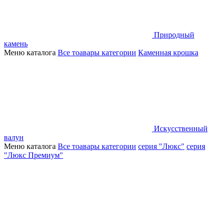
Природный
камень
Меню каталога
Все тоавары категории
Каменная крошка
Искусственный
валун
Меню каталога
Все тоавары категории
серия "Люкс"
серия
"Люкс Премиум"