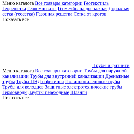
Меню каталога
Все тоавары категории
Геотекстиль
Георешетка
Геокомпозиты
Геомембрана дренажная
Дорожная
сетка (геосетка)
Газонная решетка
Сетка от кротов
Показать все
Трубы и фитинги
Меню каталога
Все тоавары категории
Трубы для наружной
канализации
Трубы для внутренней канализации
Дренажные
трубы
Трубы ПНД и фитинги
Полипропиленовые трубы
Трубы для колодцев
Защитные электротехнические трубы
Гермовводы, муфты переходные
Шланги
Показать все