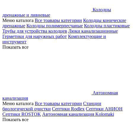
Колодцы
дренажные и ливневые
Меню каталога
Все тоавары категории
Колодцы конические
дренажные
Колодцы полимерпесчаные
Колодцы пластиковые
Трубы для устройства колодцев
Люки канализационные
Герметики для наружных работ
Комплектующие и
инструмент
Показать все
Автономная
канализация
Меню каталога
Все тоавары категории
Станции
биологической очистки
Септики Rodlex
Септики АНИОН
Септики ROSTOK
Автономная канализация Kolomaki
Показать все