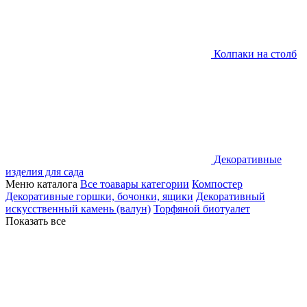
Колпаки на столб
Декоративные
изделия для сада
Меню каталога
Все тоавары категории
Компостер
Декоративные горшки, бочонки, ящики
Декоративный
искусственный камень (валун)
Торфяной биотуалет
Показать все