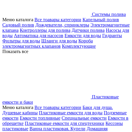
Системы полива
Меню каталога
Все тоавары категории
Капельный полив
Садовый полив
Дождеватели, спринклеры
Электромагнитные
клапана
Контроллеры для полива
Датчики полива
Насосы для
воды
Автоматика для насосов
Емкости для воды
Гидранты
Фильтры для воды
Шланги для воды
Короба
электромагнитных клапанов
Комплектующие
Показать все
Пластиковые
емкости и баки
Меню каталога
Все тоавары категории
Баки для душа.
Душевые кабины
Пластиковые емкости для воды
Подземные
емкости
Емкости топливные
Специальные емкости
Емкости в
обрешетке
Пластиковые емкости для спецтехники
Кессоны
пластиковые
Ванна пластиковая. Купели
Домашняя