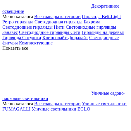
Декоративное
освещение
Меню каталога
Все тоавары категории
Гирлянда Belt-Light
Ретро гирлянда
Светодиодная гирлянда Бахрома
Светодиодные гирлянды Нити
Светодиодные гирлянды
Занавес
Светодиодные гирлянды Сети
Гирлянды на деревья
Гирлянда Сосульки
Клипсолайт
Дюралайт
Светодиодные
фигуры
Комплектующие
Показать все
Уличные садово-
парковые светильники
Меню каталога
Все тоавары категории
Уличные светильники
FUMAGALLI
Уличные светильники EGLO