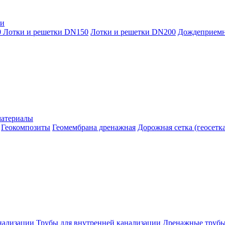
ки
0
Лотки и решетки DN150
Лотки и решетки DN200
Дождеприем
материалы
Геокомпозиты
Геомембрана дренажная
Дорожная сетка (геосетка
нализации
Трубы для внутренней канализации
Дренажные труб