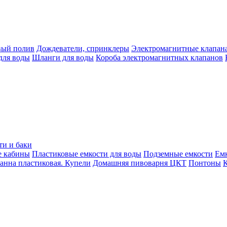
вый полив
Дождеватели, спринклеры
Электромагнитные клапан
для воды
Шланги для воды
Короба электромагнитных клапанов
ти и баки
е кабины
Пластиковые емкости для воды
Подземные емкости
Ем
анна пластиковая. Купели
Домашняя пивоварня ЦКТ
Понтоны
К