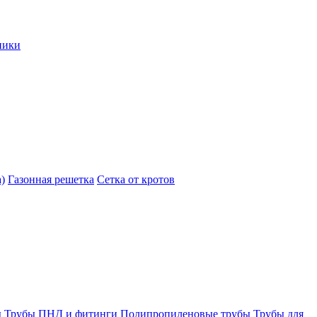
ники
)
Газонная решетка
Сетка от кротов
ы
Трубы ПНД и фитинги
Полипропиленовые трубы
Трубы для