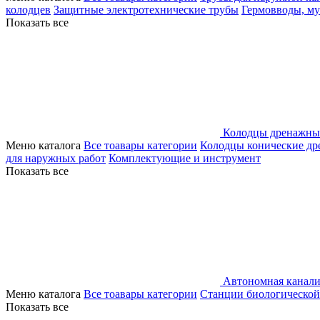
колодцев
Защитные электротехнические трубы
Гермовводы, м
Показать все
Колодцы дренажны
Меню каталога
Все тоавары категории
Колодцы конические д
для наружных работ
Комплектующие и инструмент
Показать все
Автономная канали
Меню каталога
Все тоавары категории
Станции биологической
Показать все