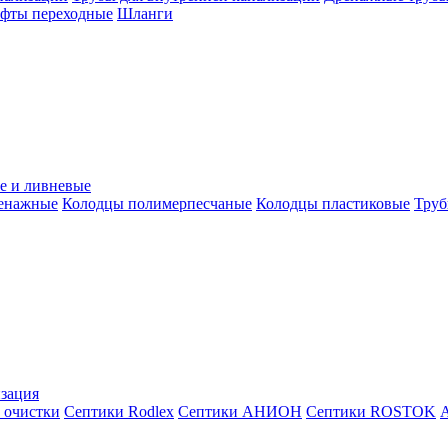
уфты переходные
Шланги
е и ливневые
ренажные
Колодцы полимерпесчаные
Колодцы пластиковые
Труб
зация
 очистки
Септики Rodlex
Септики АНИОН
Септики ROSTOK
А