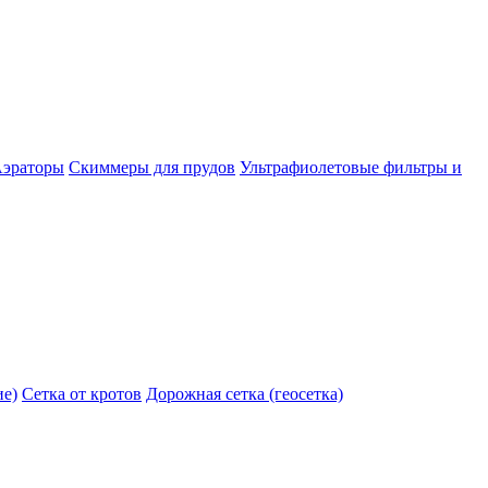
эраторы
Скиммеры для прудов
Ультрафиолетовые фильтры и
ие)
Сетка от кротов
Дорожная сетка (геосетка)