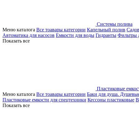
Системы полива
Меню каталога
Все тоавары категории
Капельный полив
Садо
Автоматика для насосов
Емкости для воды
Гидранты
Фильтры 
Показать все
Пластиковые емкос
Меню каталога
Все тоавары категории
Баки для душа. Душевы
Пластиковые емкости для спецтехники
Кессоны пластиковые
В
Показать все