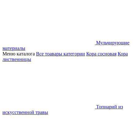
Мульчирующие
материалы
Меню каталога
Все тоавары категории
Кора сосновая
Кора
лиственницы
Топиарий из
искусственной травы