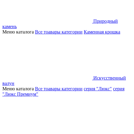
Природный
камень
Меню каталога
Все тоавары категории
Каменная крошка
Искусственный
валун
Меню каталога
Все тоавары категории
серия "Люкс"
серия
"Люкс Премиум"