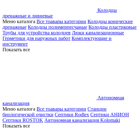
Колодцы
дренажные и ливневые
Меню каталога
Все тоавары категории
Колодцы конические
дренажные
Колодцы полимерпесчаные
Колодцы пластиковые
Трубы для устройства колодцев
Люки канализационные
Герметики для наружных работ
Комплектующие и
инструмент
Показать все
Автономная
канализация
Меню каталога
Все тоавары категории
Станции
биологической очистки
Септики Rodlex
Септики АНИОН
Септики ROSTOK
Автономная канализация Kolomaki
Показать все