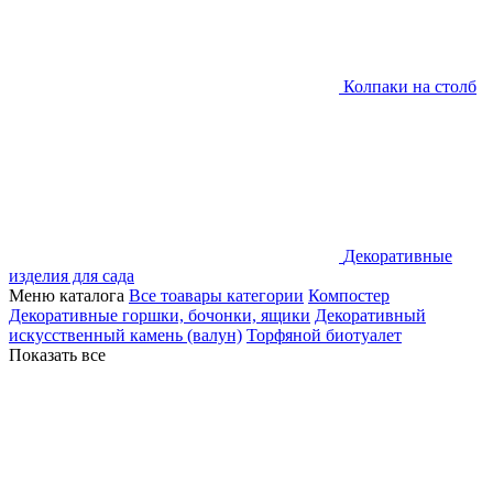
Колпаки на столб
Декоративные
изделия для сада
Меню каталога
Все тоавары категории
Компостер
Декоративные горшки, бочонки, ящики
Декоративный
искусственный камень (валун)
Торфяной биотуалет
Показать все