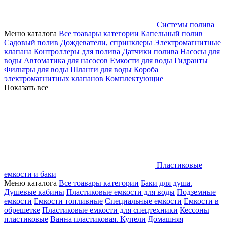
Системы полива
Меню каталога
Все тоавары категории
Капельный полив
Садовый полив
Дождеватели, спринклеры
Электромагнитные
клапана
Контроллеры для полива
Датчики полива
Насосы для
воды
Автоматика для насосов
Емкости для воды
Гидранты
Фильтры для воды
Шланги для воды
Короба
электромагнитных клапанов
Комплектующие
Показать все
Пластиковые
емкости и баки
Меню каталога
Все тоавары категории
Баки для душа.
Душевые кабины
Пластиковые емкости для воды
Подземные
емкости
Емкости топливные
Специальные емкости
Емкости в
обрешетке
Пластиковые емкости для спецтехники
Кессоны
пластиковые
Ванна пластиковая. Купели
Домашняя