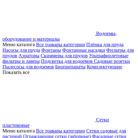
Водоемы,
оборудование и материалы
Меню каталога
Все тоавары категории
Плёнка для пруда
Насосы для пруда
Фонтаны
Фонтанные насадки
Фильтры для
прудов
Аэраторы
Скиммеры для прудов
Ультрафиолетовые
фильтры и лампы
Подсветка для водоемов
Садовые розетки
Пылесосы для водоемов
Биопрепараты
Комплектующие
Показать все
Сетки
пластиковые
Меню каталога
Все тоавары категории
Сетки садовые для
растений
Ограждающие сетки (заборные)
Фасадные сетки