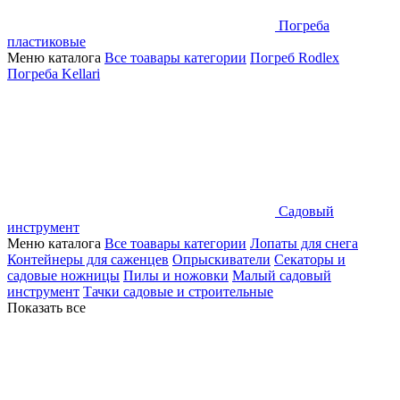
Погреба
пластиковые
Меню каталога
Все тоавары категории
Погреб Rodlex
Погреба Kellari
Садовый
инструмент
Меню каталога
Все тоавары категории
Лопаты для снега
Контейнеры для саженцев
Опрыскиватели
Секаторы и
садовые ножницы
Пилы и ножовки
Малый садовый
инструмент
Тачки садовые и строительные
Показать все