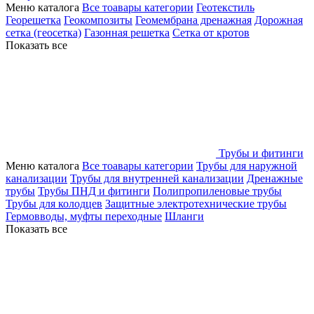
Меню каталога
Все тоавары категории
Геотекстиль
Георешетка
Геокомпозиты
Геомембрана дренажная
Дорожная
сетка (геосетка)
Газонная решетка
Сетка от кротов
Показать все
Трубы и фитинги
Меню каталога
Все тоавары категории
Трубы для наружной
канализации
Трубы для внутренней канализации
Дренажные
трубы
Трубы ПНД и фитинги
Полипропиленовые трубы
Трубы для колодцев
Защитные электротехнические трубы
Гермовводы, муфты переходные
Шланги
Показать все