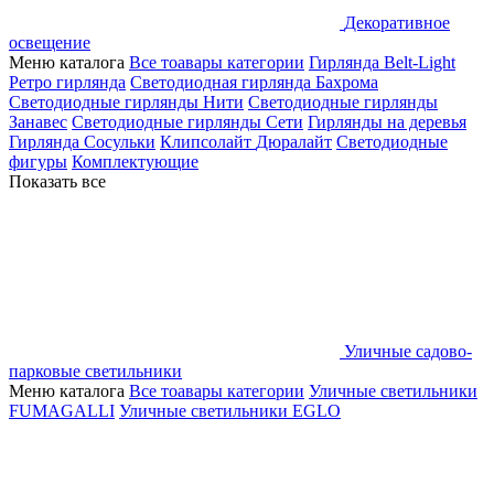
Декоративное
освещение
Меню каталога
Все тоавары категории
Гирлянда Belt-Light
Ретро гирлянда
Светодиодная гирлянда Бахрома
Светодиодные гирлянды Нити
Светодиодные гирлянды
Занавес
Светодиодные гирлянды Сети
Гирлянды на деревья
Гирлянда Сосульки
Клипсолайт
Дюралайт
Светодиодные
фигуры
Комплектующие
Показать все
Уличные садово-
парковые светильники
Меню каталога
Все тоавары категории
Уличные светильники
FUMAGALLI
Уличные светильники EGLO