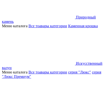
Природный
камень
Меню каталога
Все тоавары категории
Каменная крошка
Искусственный
валун
Меню каталога
Все тоавары категории
серия "Люкс"
серия
"Люкс Премиум"