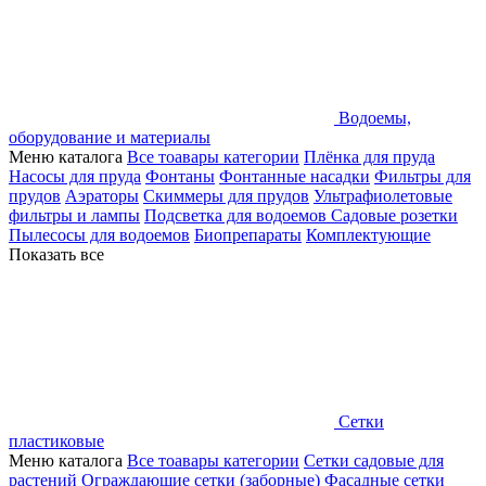
Водоемы,
оборудование и материалы
Меню каталога
Все тоавары категории
Плёнка для пруда
Насосы для пруда
Фонтаны
Фонтанные насадки
Фильтры для
прудов
Аэраторы
Скиммеры для прудов
Ультрафиолетовые
фильтры и лампы
Подсветка для водоемов
Садовые розетки
Пылесосы для водоемов
Биопрепараты
Комплектующие
Показать все
Сетки
пластиковые
Меню каталога
Все тоавары категории
Сетки садовые для
растений
Ограждающие сетки (заборные)
Фасадные сетки