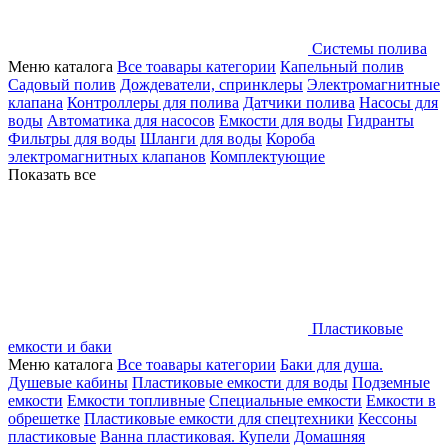
Системы полива
Меню каталога
Все тоавары категории
Капельный полив
Садовый полив
Дождеватели, спринклеры
Электромагнитные
клапана
Контроллеры для полива
Датчики полива
Насосы для
воды
Автоматика для насосов
Емкости для воды
Гидранты
Фильтры для воды
Шланги для воды
Короба
электромагнитных клапанов
Комплектующие
Показать все
Пластиковые
емкости и баки
Меню каталога
Все тоавары категории
Баки для душа.
Душевые кабины
Пластиковые емкости для воды
Подземные
емкости
Емкости топливные
Специальные емкости
Емкости в
обрешетке
Пластиковые емкости для спецтехники
Кессоны
пластиковые
Ванна пластиковая. Купели
Домашняя