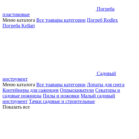
Погреба
пластиковые
Меню каталога
Все тоавары категории
Погреб Rodlex
Погреба Kellari
Садовый
инструмент
Меню каталога
Все тоавары категории
Лопаты для снега
Контейнеры для саженцев
Опрыскиватели
Секаторы и
садовые ножницы
Пилы и ножовки
Малый садовый
инструмент
Тачки садовые и строительные
Показать все