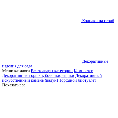
Колпаки на столб
Декоративные
изделия для сада
Меню каталога
Все тоавары категории
Компостер
Декоративные горшки, бочонки, ящики
Декоративный
искусственный камень (валун)
Торфяной биотуалет
Показать все