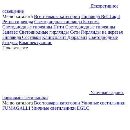
Декоративное
освещение
Меню каталога
Все тоавары категории
Гирлянда Belt-Light
Ретро гирлянда
Светодиодная гирлянда Бахрома
Светодиодные гирлянды Нити
Светодиодные гирлянды
Занавес
Светодиодные гирлянды Сети
Гирлянды на деревья
Гирлянда Сосульки
Клипсолайт
Дюралайт
Светодиодные
фигуры
Комплектующие
Показать все
Уличные садово-
парковые светильники
Меню каталога
Все тоавары категории
Уличные светильники
FUMAGALLI
Уличные светильники EGLO