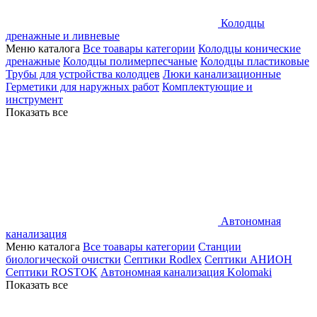
Колодцы
дренажные и ливневые
Меню каталога
Все тоавары категории
Колодцы конические
дренажные
Колодцы полимерпесчаные
Колодцы пластиковые
Трубы для устройства колодцев
Люки канализационные
Герметики для наружных работ
Комплектующие и
инструмент
Показать все
Автономная
канализация
Меню каталога
Все тоавары категории
Станции
биологической очистки
Септики Rodlex
Септики АНИОН
Септики ROSTOK
Автономная канализация Kolomaki
Показать все