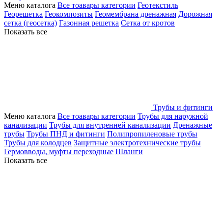
Меню каталога
Все тоавары категории
Геотекстиль
Георешетка
Геокомпозиты
Геомембрана дренажная
Дорожная
сетка (геосетка)
Газонная решетка
Сетка от кротов
Показать все
Трубы и фитинги
Меню каталога
Все тоавары категории
Трубы для наружной
канализации
Трубы для внутренней канализации
Дренажные
трубы
Трубы ПНД и фитинги
Полипропиленовые трубы
Трубы для колодцев
Защитные электротехнические трубы
Гермовводы, муфты переходные
Шланги
Показать все