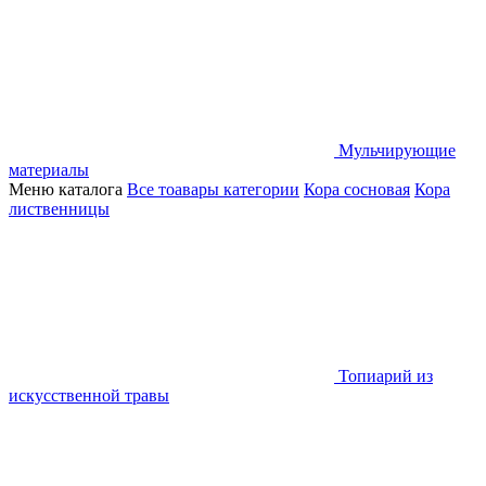
Мульчирующие
материалы
Меню каталога
Все тоавары категории
Кора сосновая
Кора
лиственницы
Топиарий из
искусственной травы