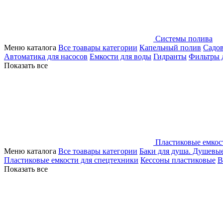
Системы полива
Меню каталога
Все тоавары категории
Капельный полив
Садо
Автоматика для насосов
Емкости для воды
Гидранты
Фильтры 
Показать все
Пластиковые емкос
Меню каталога
Все тоавары категории
Баки для душа. Душевы
Пластиковые емкости для спецтехники
Кессоны пластиковые
В
Показать все