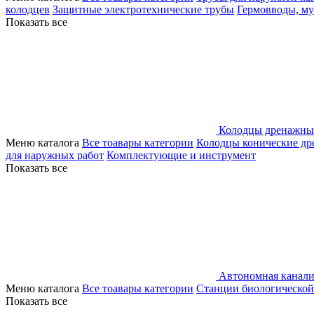
колодцев
Защитные электротехнические трубы
Гермовводы, м
Показать все
Колодцы дренажны
Меню каталога
Все тоавары категории
Колодцы конические д
для наружных работ
Комплектующие и инструмент
Показать все
Автономная канали
Меню каталога
Все тоавары категории
Станции биологической
Показать все