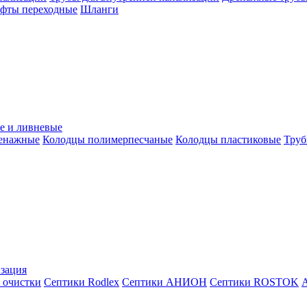
уфты переходные
Шланги
е и ливневые
ренажные
Колодцы полимерпесчаные
Колодцы пластиковые
Труб
зация
 очистки
Септики Rodlex
Септики АНИОН
Септики ROSTOK
А