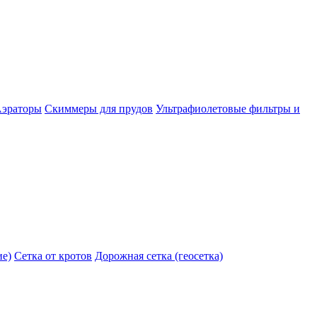
эраторы
Скиммеры для прудов
Ультрафиолетовые фильтры и
ие)
Сетка от кротов
Дорожная сетка (геосетка)