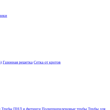
ники
)
Газонная решетка
Сетка от кротов
ы
Трубы ПНД и фитинги
Полипропиленовые трубы
Трубы для