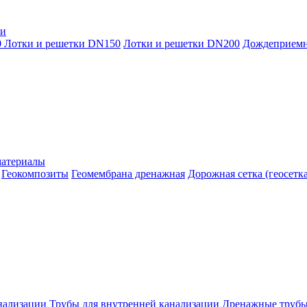
ки
0
Лотки и решетки DN150
Лотки и решетки DN200
Дождеприем
материалы
Геокомпозиты
Геомембрана дренажная
Дорожная сетка (геосетка
нализации
Трубы для внутренней канализации
Дренажные труб