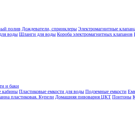
вый полив
Дождеватели, спринклеры
Электромагнитные клапан
для воды
Шланги для воды
Короба электромагнитных клапанов
ти и баки
е кабины
Пластиковые емкости для воды
Подземные емкости
Ем
анна пластиковая. Купели
Домашняя пивоварня ЦКТ
Понтоны
К