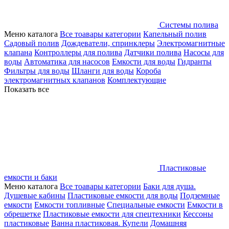
Системы полива
Меню каталога
Все тоавары категории
Капельный полив
Садовый полив
Дождеватели, спринклеры
Электромагнитные
клапана
Контроллеры для полива
Датчики полива
Насосы для
воды
Автоматика для насосов
Емкости для воды
Гидранты
Фильтры для воды
Шланги для воды
Короба
электромагнитных клапанов
Комплектующие
Показать все
Пластиковые
емкости и баки
Меню каталога
Все тоавары категории
Баки для душа.
Душевые кабины
Пластиковые емкости для воды
Подземные
емкости
Емкости топливные
Специальные емкости
Емкости в
обрешетке
Пластиковые емкости для спецтехники
Кессоны
пластиковые
Ванна пластиковая. Купели
Домашняя