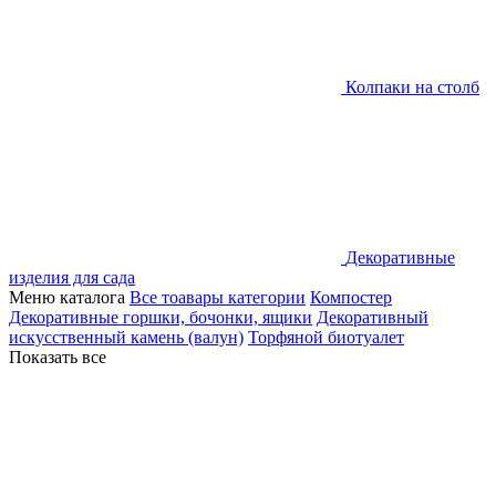
Колпаки на столб
Декоративные
изделия для сада
Меню каталога
Все тоавары категории
Компостер
Декоративные горшки, бочонки, ящики
Декоративный
искусственный камень (валун)
Торфяной биотуалет
Показать все