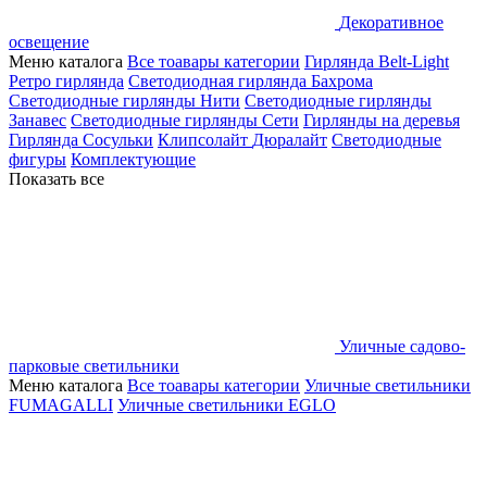
Декоративное
освещение
Меню каталога
Все тоавары категории
Гирлянда Belt-Light
Ретро гирлянда
Светодиодная гирлянда Бахрома
Светодиодные гирлянды Нити
Светодиодные гирлянды
Занавес
Светодиодные гирлянды Сети
Гирлянды на деревья
Гирлянда Сосульки
Клипсолайт
Дюралайт
Светодиодные
фигуры
Комплектующие
Показать все
Уличные садово-
парковые светильники
Меню каталога
Все тоавары категории
Уличные светильники
FUMAGALLI
Уличные светильники EGLO