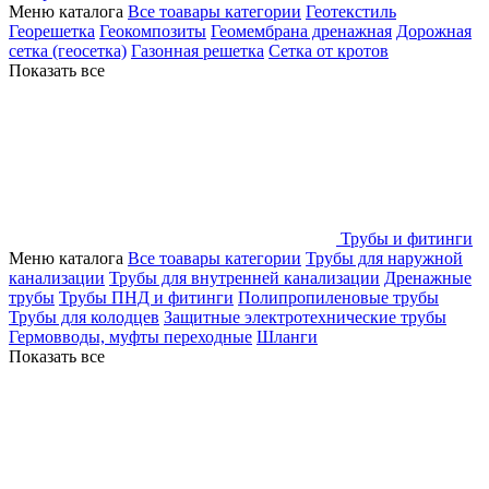
Меню каталога
Все тоавары категории
Геотекстиль
Георешетка
Геокомпозиты
Геомембрана дренажная
Дорожная
сетка (геосетка)
Газонная решетка
Сетка от кротов
Показать все
Трубы и фитинги
Меню каталога
Все тоавары категории
Трубы для наружной
канализации
Трубы для внутренней канализации
Дренажные
трубы
Трубы ПНД и фитинги
Полипропиленовые трубы
Трубы для колодцев
Защитные электротехнические трубы
Гермовводы, муфты переходные
Шланги
Показать все