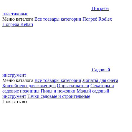
Погреба
пластиковые
Меню каталога
Все тоавары категории
Погреб Rodlex
Погреба Kellari
Садовый
инструмент
Меню каталога
Все тоавары категории
Лопаты для снега
Контейнеры для саженцев
Опрыскиватели
Секаторы и
садовые ножницы
Пилы и ножовки
Малый садовый
инструмент
Тачки садовые и строительные
Показать все