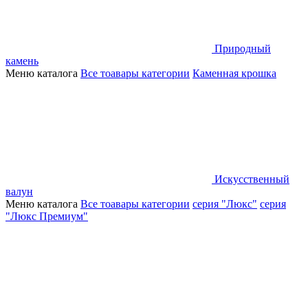
Природный
камень
Меню каталога
Все тоавары категории
Каменная крошка
Искусственный
валун
Меню каталога
Все тоавары категории
серия "Люкс"
серия
"Люкс Премиум"