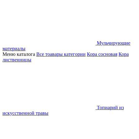
Мульчирующие
материалы
Меню каталога
Все тоавары категории
Кора сосновая
Кора
лиственницы
Топиарий из
искусственной травы