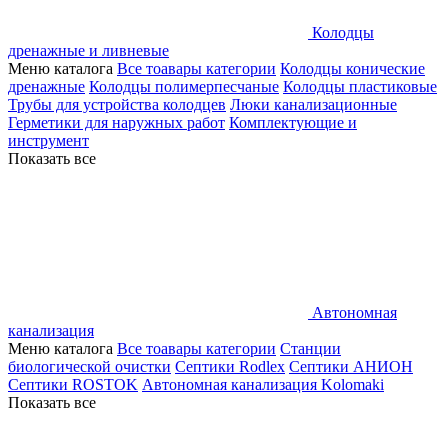
Колодцы
дренажные и ливневые
Меню каталога
Все тоавары категории
Колодцы конические
дренажные
Колодцы полимерпесчаные
Колодцы пластиковые
Трубы для устройства колодцев
Люки канализационные
Герметики для наружных работ
Комплектующие и
инструмент
Показать все
Автономная
канализация
Меню каталога
Все тоавары категории
Станции
биологической очистки
Септики Rodlex
Септики АНИОН
Септики ROSTOK
Автономная канализация Kolomaki
Показать все