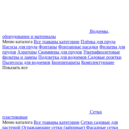
Водоемы,
оборудование и материалы
Меню каталога
Все тоавары категории
Плёнка для пруда
Насосы для пруда
Фонтаны
Фонтанные насадки
Фильтры для
прудов
Аэраторы
Скиммеры для прудов
Ультрафиолетовые
фильтры и лампы
Подсветка для водоемов
Садовые розетки
Пылесосы для водоемов
Биопрепараты
Комплектующие
Показать все
Сетки
пластиковые
Меню каталога
Все тоавары категории
Сетки садовые для
растений
Ограждающие сетки (заборные)
Фасадные сетки