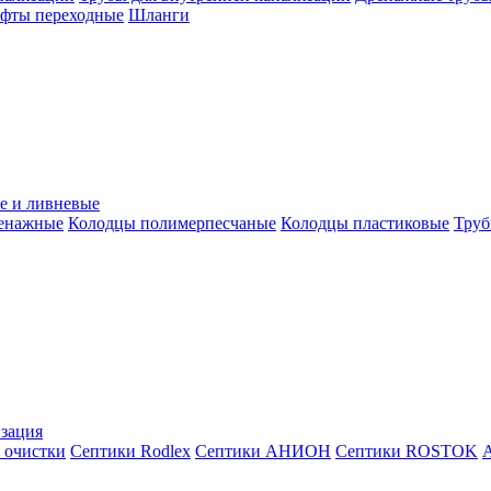
уфты переходные
Шланги
е и ливневые
ренажные
Колодцы полимерпесчаные
Колодцы пластиковые
Труб
зация
 очистки
Септики Rodlex
Септики АНИОН
Септики ROSTOK
А