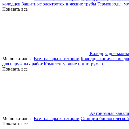
колодцев
Защитные электротехнические трубы
Гермовводы, м
Показать все
Колодцы дренажны
Меню каталога
Все тоавары категории
Колодцы конические д
для наружных работ
Комплектующие и инструмент
Показать все
Автономная канали
Меню каталога
Все тоавары категории
Станции биологической
Показать все