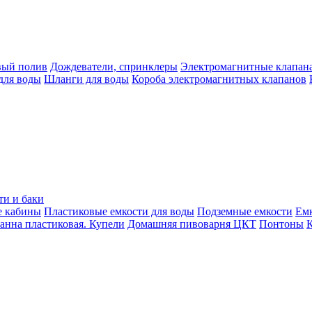
вый полив
Дождеватели, спринклеры
Электромагнитные клапан
для воды
Шланги для воды
Короба электромагнитных клапанов
ти и баки
е кабины
Пластиковые емкости для воды
Подземные емкости
Ем
анна пластиковая. Купели
Домашняя пивоварня ЦКТ
Понтоны
К