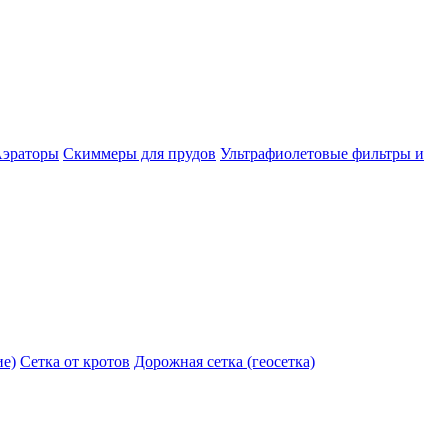
эраторы
Скиммеры для прудов
Ультрафиолетовые фильтры и
ие)
Сетка от кротов
Дорожная сетка (геосетка)