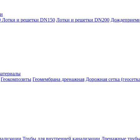
ки
0
Лотки и решетки DN150
Лотки и решетки DN200
Дождеприем
материалы
Геокомпозиты
Геомембрана дренажная
Дорожная сетка (геосетка
нализации
Трубы для внутренней канализации
Дренажные труб