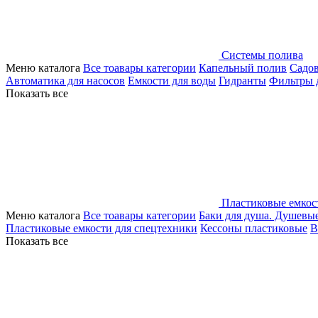
Системы полива
Меню каталога
Все тоавары категории
Капельный полив
Садо
Автоматика для насосов
Емкости для воды
Гидранты
Фильтры 
Показать все
Пластиковые емкос
Меню каталога
Все тоавары категории
Баки для душа. Душевы
Пластиковые емкости для спецтехники
Кессоны пластиковые
В
Показать все