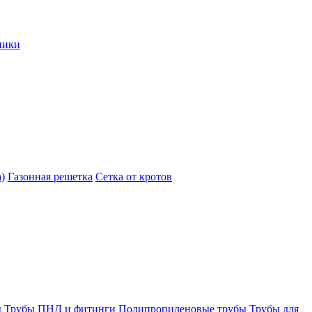
ники
)
Газонная решетка
Сетка от кротов
ы
Трубы ПНД и фитинги
Полипропиленовые трубы
Трубы для