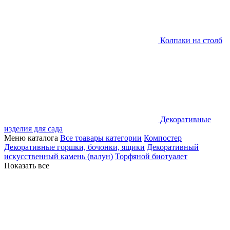
Колпаки на столб
Декоративные
изделия для сада
Меню каталога
Все тоавары категории
Компостер
Декоративные горшки, бочонки, ящики
Декоративный
искусственный камень (валун)
Торфяной биотуалет
Показать все