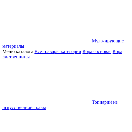
Мульчирующие
материалы
Меню каталога
Все тоавары категории
Кора сосновая
Кора
лиственницы
Топиарий из
искусственной травы