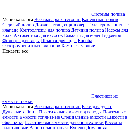
Системы полива
Меню каталога
Все тоавары категории
Капельный полив
Садовый полив
Дождеватели, спринклеры
Электромагнитные
клапана
Контроллеры для полива
Датчики полива
Насосы для
воды
Автоматика для насосов
Емкости для воды
Гидранты
Фильтры для воды
Шланги для воды
Короба
электромагнитных клапанов
Комплектующие
Показать все
Пластиковые
емкости и баки
Меню каталога
Все тоавары категории
Баки для душа.
Душевые кабины
Пластиковые емкости для воды
Подземные
емкости
Емкости топливные
Специальные емкости
Емкости в
обрешетке
Пластиковые емкости для спецтехники
Кессоны
пластиковые
Ванна пластиковая. Купели
Домашняя