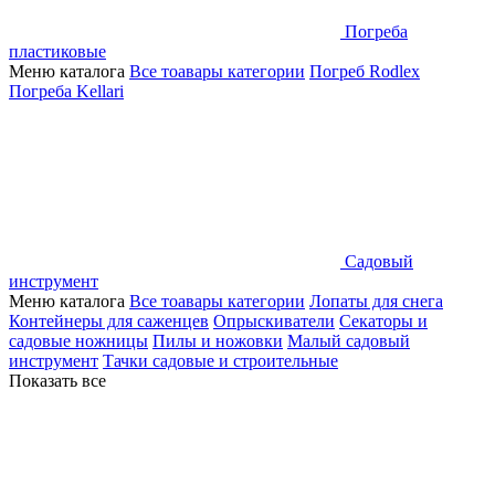
Погреба
пластиковые
Меню каталога
Все тоавары категории
Погреб Rodlex
Погреба Kellari
Садовый
инструмент
Меню каталога
Все тоавары категории
Лопаты для снега
Контейнеры для саженцев
Опрыскиватели
Секаторы и
садовые ножницы
Пилы и ножовки
Малый садовый
инструмент
Тачки садовые и строительные
Показать все