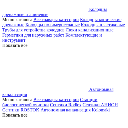
Колодцы
дренажные и ливневые
Меню каталога
Все тоавары категории
Колодцы конические
дренажные
Колодцы полимерпесчаные
Колодцы пластиковые
Трубы для устройства колодцев
Люки канализационные
Герметики для наружных работ
Комплектующие и
инструмент
Показать все
Автономная
канализация
Меню каталога
Все тоавары категории
Станции
биологической очистки
Септики Rodlex
Септики АНИОН
Септики ROSTOK
Автономная канализация Kolomaki
Показать все