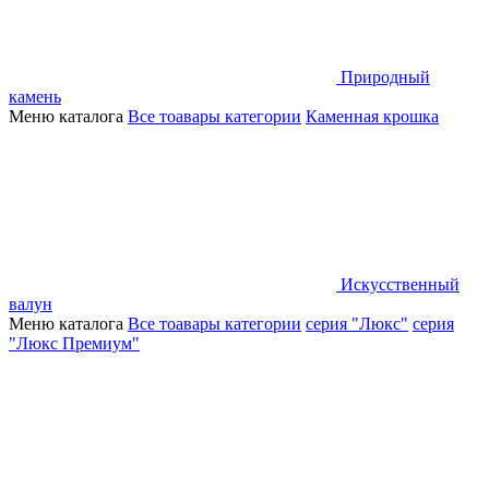
Природный
камень
Меню каталога
Все тоавары категории
Каменная крошка
Искусственный
валун
Меню каталога
Все тоавары категории
серия "Люкс"
серия
"Люкс Премиум"