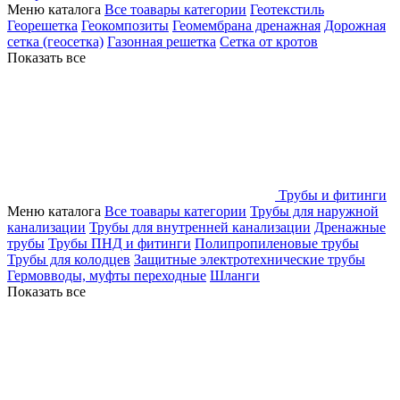
Меню каталога
Все тоавары категории
Геотекстиль
Георешетка
Геокомпозиты
Геомембрана дренажная
Дорожная
сетка (геосетка)
Газонная решетка
Сетка от кротов
Показать все
Трубы и фитинги
Меню каталога
Все тоавары категории
Трубы для наружной
канализации
Трубы для внутренней канализации
Дренажные
трубы
Трубы ПНД и фитинги
Полипропиленовые трубы
Трубы для колодцев
Защитные электротехнические трубы
Гермовводы, муфты переходные
Шланги
Показать все