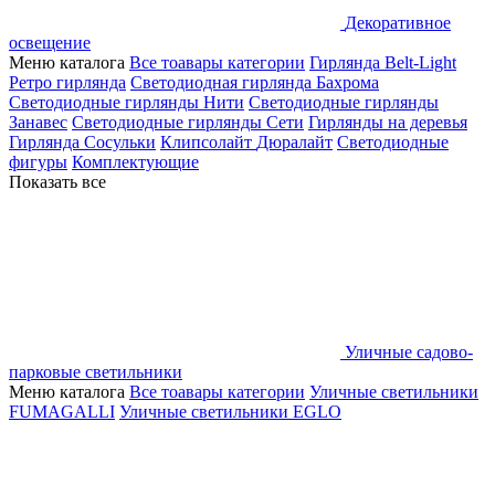
Декоративное
освещение
Меню каталога
Все тоавары категории
Гирлянда Belt-Light
Ретро гирлянда
Светодиодная гирлянда Бахрома
Светодиодные гирлянды Нити
Светодиодные гирлянды
Занавес
Светодиодные гирлянды Сети
Гирлянды на деревья
Гирлянда Сосульки
Клипсолайт
Дюралайт
Светодиодные
фигуры
Комплектующие
Показать все
Уличные садово-
парковые светильники
Меню каталога
Все тоавары категории
Уличные светильники
FUMAGALLI
Уличные светильники EGLO