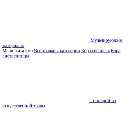
Мульчирующие
материалы
Меню каталога
Все тоавары категории
Кора сосновая
Кора
лиственницы
Топиарий из
искусственной травы