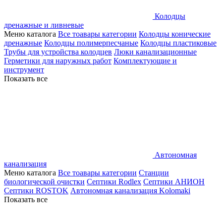
Колодцы
дренажные и ливневые
Меню каталога
Все тоавары категории
Колодцы конические
дренажные
Колодцы полимерпесчаные
Колодцы пластиковые
Трубы для устройства колодцев
Люки канализационные
Герметики для наружных работ
Комплектующие и
инструмент
Показать все
Автономная
канализация
Меню каталога
Все тоавары категории
Станции
биологической очистки
Септики Rodlex
Септики АНИОН
Септики ROSTOK
Автономная канализация Kolomaki
Показать все