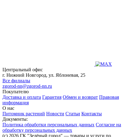
Центральный офис
г. Нижний Новгород, ул. Яблоневая, 25
Все филиалы
zgorod-nn@zgorod-nn.ru
Покупателю
Доставка и оплата
Гарантия
Обмен и возврат
Правовая
информация
О нас
Питомник растений
Новости
Статьи
Контакты
Документы:
Политика обработки персональных данных
Согласие на
обработку персональных данных
(c) 2026 ГК "Зелёный город" — товары и услуги по