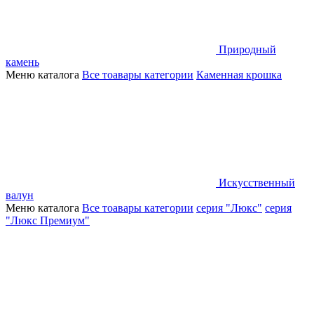
Природный
камень
Меню каталога
Все тоавары категории
Каменная крошка
Искусственный
валун
Меню каталога
Все тоавары категории
серия "Люкс"
серия
"Люкс Премиум"