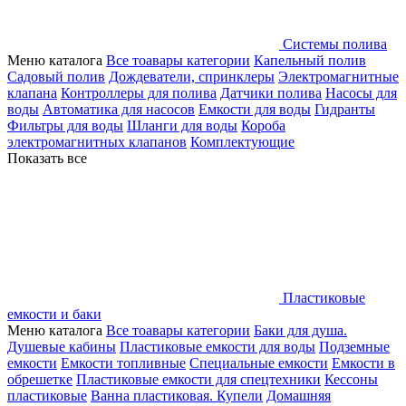
Системы полива
Меню каталога
Все тоавары категории
Капельный полив
Садовый полив
Дождеватели, спринклеры
Электромагнитные
клапана
Контроллеры для полива
Датчики полива
Насосы для
воды
Автоматика для насосов
Емкости для воды
Гидранты
Фильтры для воды
Шланги для воды
Короба
электромагнитных клапанов
Комплектующие
Показать все
Пластиковые
емкости и баки
Меню каталога
Все тоавары категории
Баки для душа.
Душевые кабины
Пластиковые емкости для воды
Подземные
емкости
Емкости топливные
Специальные емкости
Емкости в
обрешетке
Пластиковые емкости для спецтехники
Кессоны
пластиковые
Ванна пластиковая. Купели
Домашняя