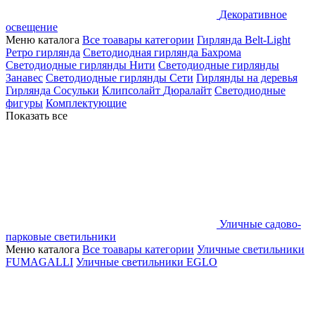
Декоративное
освещение
Меню каталога
Все тоавары категории
Гирлянда Belt-Light
Ретро гирлянда
Светодиодная гирлянда Бахрома
Светодиодные гирлянды Нити
Светодиодные гирлянды
Занавес
Светодиодные гирлянды Сети
Гирлянды на деревья
Гирлянда Сосульки
Клипсолайт
Дюралайт
Светодиодные
фигуры
Комплектующие
Показать все
Уличные садово-
парковые светильники
Меню каталога
Все тоавары категории
Уличные светильники
FUMAGALLI
Уличные светильники EGLO