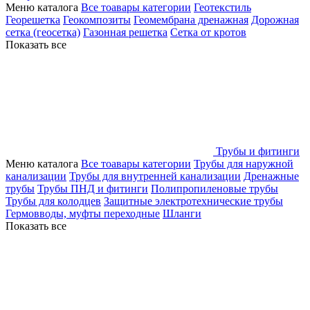
Меню каталога
Все тоавары категории
Геотекстиль
Георешетка
Геокомпозиты
Геомембрана дренажная
Дорожная
сетка (геосетка)
Газонная решетка
Сетка от кротов
Показать все
Трубы и фитинги
Меню каталога
Все тоавары категории
Трубы для наружной
канализации
Трубы для внутренней канализации
Дренажные
трубы
Трубы ПНД и фитинги
Полипропиленовые трубы
Трубы для колодцев
Защитные электротехнические трубы
Гермовводы, муфты переходные
Шланги
Показать все