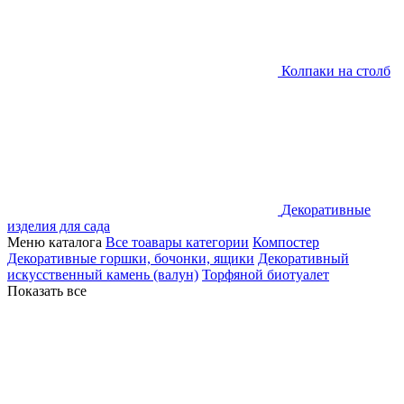
Колпаки на столб
Декоративные
изделия для сада
Меню каталога
Все тоавары категории
Компостер
Декоративные горшки, бочонки, ящики
Декоративный
искусственный камень (валун)
Торфяной биотуалет
Показать все