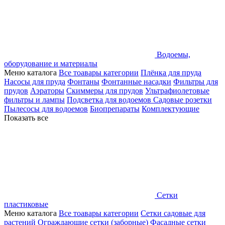
Водоемы,
оборудование и материалы
Меню каталога
Все тоавары категории
Плёнка для пруда
Насосы для пруда
Фонтаны
Фонтанные насадки
Фильтры для
прудов
Аэраторы
Скиммеры для прудов
Ультрафиолетовые
фильтры и лампы
Подсветка для водоемов
Садовые розетки
Пылесосы для водоемов
Биопрепараты
Комплектующие
Показать все
Сетки
пластиковые
Меню каталога
Все тоавары категории
Сетки садовые для
растений
Ограждающие сетки (заборные)
Фасадные сетки