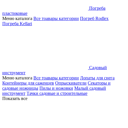
Погреба
пластиковые
Меню каталога
Все тоавары категории
Погреб Rodlex
Погреба Kellari
Садовый
инструмент
Меню каталога
Все тоавары категории
Лопаты для снега
Контейнеры для саженцев
Опрыскиватели
Секаторы и
садовые ножницы
Пилы и ножовки
Малый садовый
инструмент
Тачки садовые и строительные
Показать все