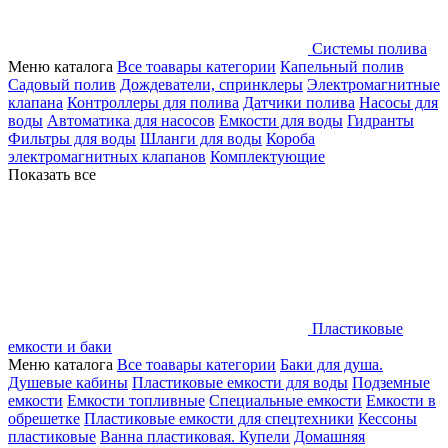
Системы полива
Меню каталога
Все тоавары категории
Капельный полив
Садовый полив
Дождеватели, спринклеры
Электромагнитные
клапана
Контроллеры для полива
Датчики полива
Насосы для
воды
Автоматика для насосов
Емкости для воды
Гидранты
Фильтры для воды
Шланги для воды
Короба
электромагнитных клапанов
Комплектующие
Показать все
Пластиковые
емкости и баки
Меню каталога
Все тоавары категории
Баки для душа.
Душевые кабины
Пластиковые емкости для воды
Подземные
емкости
Емкости топливные
Специальные емкости
Емкости в
обрешетке
Пластиковые емкости для спецтехники
Кессоны
пластиковые
Ванна пластиковая. Купели
Домашняя