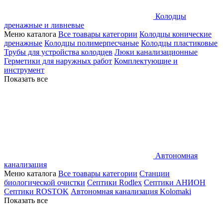
Колодцы
дренажные и ливневые
Меню каталога
Все тоавары категории
Колодцы конические
дренажные
Колодцы полимерпесчаные
Колодцы пластиковые
Трубы для устройства колодцев
Люки канализационные
Герметики для наружных работ
Комплектующие и
инструмент
Показать все
Автономная
канализация
Меню каталога
Все тоавары категории
Станции
биологической очистки
Септики Rodlex
Септики АНИОН
Септики ROSTOK
Автономная канализация Kolomaki
Показать все