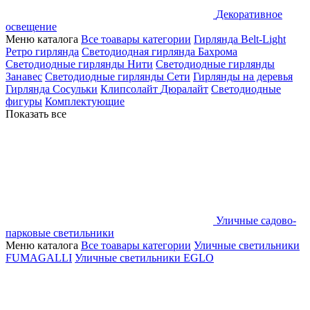
Декоративное
освещение
Меню каталога
Все тоавары категории
Гирлянда Belt-Light
Ретро гирлянда
Светодиодная гирлянда Бахрома
Светодиодные гирлянды Нити
Светодиодные гирлянды
Занавес
Светодиодные гирлянды Сети
Гирлянды на деревья
Гирлянда Сосульки
Клипсолайт
Дюралайт
Светодиодные
фигуры
Комплектующие
Показать все
Уличные садово-
парковые светильники
Меню каталога
Все тоавары категории
Уличные светильники
FUMAGALLI
Уличные светильники EGLO