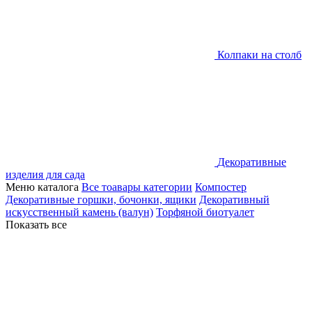
Колпаки на столб
Декоративные
изделия для сада
Меню каталога
Все тоавары категории
Компостер
Декоративные горшки, бочонки, ящики
Декоративный
искусственный камень (валун)
Торфяной биотуалет
Показать все