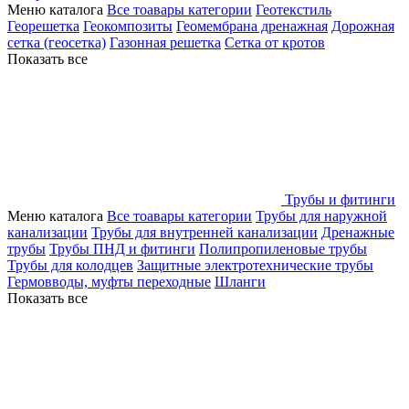
Меню каталога
Все тоавары категории
Геотекстиль
Георешетка
Геокомпозиты
Геомембрана дренажная
Дорожная
сетка (геосетка)
Газонная решетка
Сетка от кротов
Показать все
Трубы и фитинги
Меню каталога
Все тоавары категории
Трубы для наружной
канализации
Трубы для внутренней канализации
Дренажные
трубы
Трубы ПНД и фитинги
Полипропиленовые трубы
Трубы для колодцев
Защитные электротехнические трубы
Гермовводы, муфты переходные
Шланги
Показать все