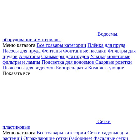
Водоемы,
оборудование и материалы
Меню каталога
Все тоавары категории
Плёнка для пруда
Насосы для пруда
Фонтаны
Фонтанные насадки
Фильтры для
прудов
Аэраторы
Скиммеры для прудов
Ультрафиолетовые
фильтры и лампы
Подсветка для водоемов
Садовые розетки
Пылесосы для водоемов
Биопрепараты
Комплектующие
Показать все
Сетки
пластиковые
Меню каталога
Все тоавары категории
Сетки садовые для
растений
Ограждающие сетки (заборные)
Фасадные сетки