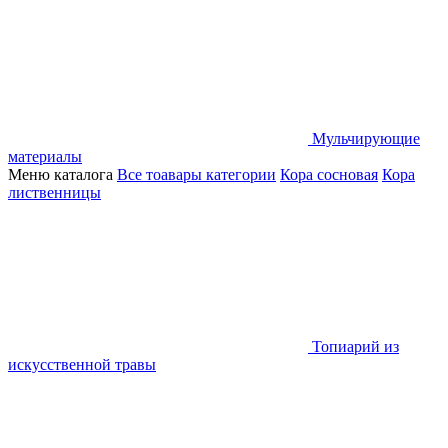
Мульчирующие
материалы
Меню каталога
Все тоавары категории
Кора сосновая
Кора
лиственницы
Топиарий из
искусственной травы