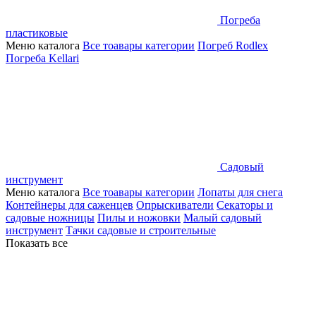
Погреба
пластиковые
Меню каталога
Все тоавары категории
Погреб Rodlex
Погреба Kellari
Садовый
инструмент
Меню каталога
Все тоавары категории
Лопаты для снега
Контейнеры для саженцев
Опрыскиватели
Секаторы и
садовые ножницы
Пилы и ножовки
Малый садовый
инструмент
Тачки садовые и строительные
Показать все