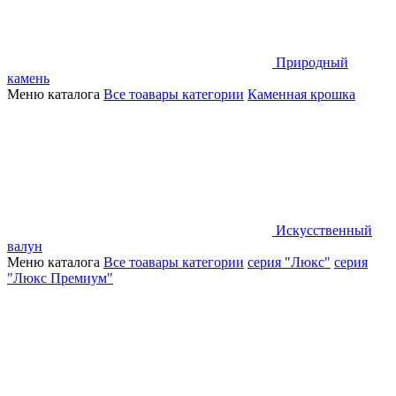
Природный
камень
Меню каталога
Все тоавары категории
Каменная крошка
Искусственный
валун
Меню каталога
Все тоавары категории
серия "Люкс"
серия
"Люкс Премиум"