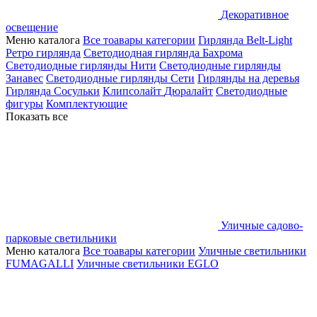
Декоративное
освещение
Меню каталога
Все тоавары категории
Гирлянда Belt-Light
Ретро гирлянда
Светодиодная гирлянда Бахрома
Светодиодные гирлянды Нити
Светодиодные гирлянды
Занавес
Светодиодные гирлянды Сети
Гирлянды на деревья
Гирлянда Сосульки
Клипсолайт
Дюралайт
Светодиодные
фигуры
Комплектующие
Показать все
Уличные садово-
парковые светильники
Меню каталога
Все тоавары категории
Уличные светильники
FUMAGALLI
Уличные светильники EGLO