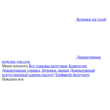
Колпаки на столб
Декоративные
изделия для сада
Меню каталога
Все тоавары категории
Компостер
Декоративные горшки, бочонки, ящики
Декоративный
искусственный камень (валун)
Торфяной биотуалет
Показать все