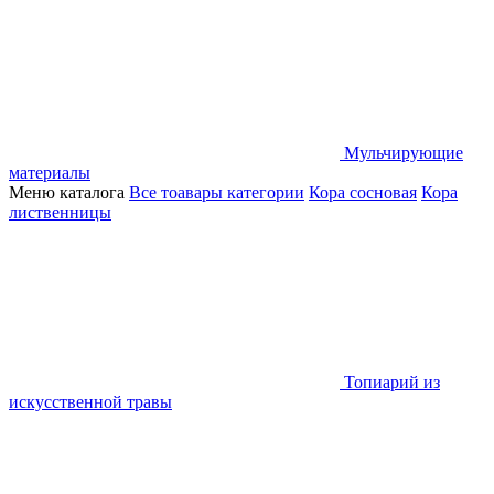
Мульчирующие
материалы
Меню каталога
Все тоавары категории
Кора сосновая
Кора
лиственницы
Топиарий из
искусственной травы