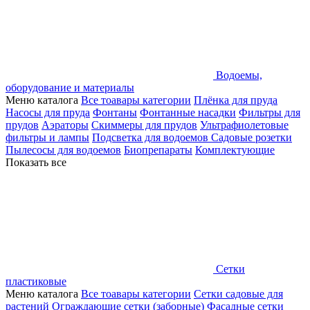
Водоемы,
оборудование и материалы
Меню каталога
Все тоавары категории
Плёнка для пруда
Насосы для пруда
Фонтаны
Фонтанные насадки
Фильтры для
прудов
Аэраторы
Скиммеры для прудов
Ультрафиолетовые
фильтры и лампы
Подсветка для водоемов
Садовые розетки
Пылесосы для водоемов
Биопрепараты
Комплектующие
Показать все
Сетки
пластиковые
Меню каталога
Все тоавары категории
Сетки садовые для
растений
Ограждающие сетки (заборные)
Фасадные сетки