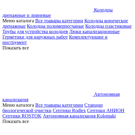
Колодцы
дренажные и ливневые
Меню каталога
Все тоавары категории
Колодцы конические
дренажные
Колодцы полимерпесчаные
Колодцы пластиковые
Трубы для устройства колодцев
Люки канализационные
Герметики для наружных работ
Комплектующие и
инструмент
Показать все
Автономная
канализация
Меню каталога
Все тоавары категории
Станции
биологической очистки
Септики Rodlex
Септики АНИОН
Септики ROSTOK
Автономная канализация Kolomaki
Показать все