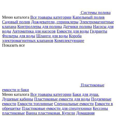
Системы полива
Меню каталога
Все тоавары категории
Капельный полив
Садовый полив
Дождеватели, спринклеры
Электромагнитные
клапана
Контроллеры для полива
Датчики полива
Насосы для
воды
Автоматика для насосов
Емкости для воды
Гидранты
Фильтры для воды
Шланги для воды
Короба
электромагнитных клапанов
Комплектующие
Показать все
Пластиковые
емкости и баки
Меню каталога
Все тоавары категории
Баки для душа.
Душевые кабины
Пластиковые емкости для воды
Подземные
емкости
Емкости топливные
Специальные емкости
Емкости в
обрешетке
Пластиковые емкости для спецтехники
Кессоны
пластиковые
Ванна пластиковая. Купели
Домашняя