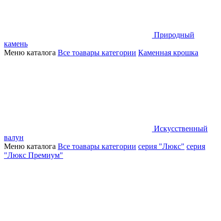
Природный
камень
Меню каталога
Все тоавары категории
Каменная крошка
Искусственный
валун
Меню каталога
Все тоавары категории
серия "Люкс"
серия
"Люкс Премиум"