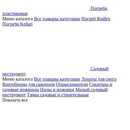
Погреба
пластиковые
Меню каталога
Все тоавары категории
Погреб Rodlex
Погреба Kellari
Садовый
инструмент
Меню каталога
Все тоавары категории
Лопаты для снега
Контейнеры для саженцев
Опрыскиватели
Секаторы и
садовые ножницы
Пилы и ножовки
Малый садовый
инструмент
Тачки садовые и строительные
Показать все