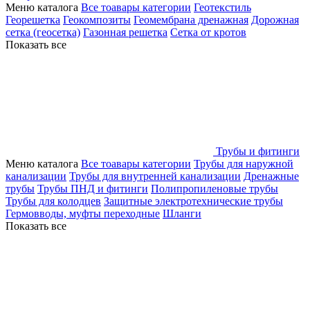
Меню каталога
Все тоавары категории
Геотекстиль
Георешетка
Геокомпозиты
Геомембрана дренажная
Дорожная
сетка (геосетка)
Газонная решетка
Сетка от кротов
Показать все
Трубы и фитинги
Меню каталога
Все тоавары категории
Трубы для наружной
канализации
Трубы для внутренней канализации
Дренажные
трубы
Трубы ПНД и фитинги
Полипропиленовые трубы
Трубы для колодцев
Защитные электротехнические трубы
Гермовводы, муфты переходные
Шланги
Показать все