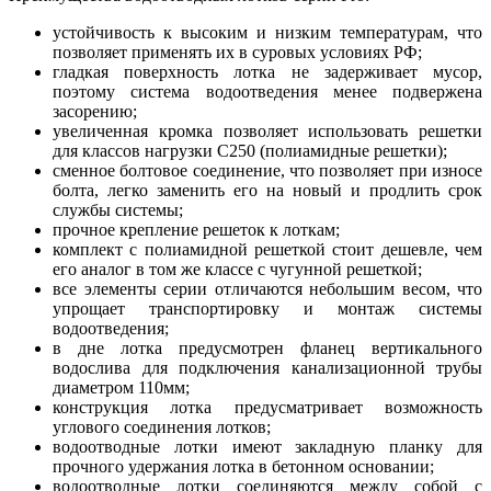
устойчивость к высоким и низким температурам, что
позволяет применять их в суровых условиях РФ;
гладкая поверхность лотка не задерживает мусор,
поэтому система водоотведения менее подвержена
засорению;
увеличенная кромка позволяет использовать решетки
для классов нагрузки C250 (полиамидные решетки);
сменное болтовое соединение, что позволяет при износе
болта, легко заменить его на новый и продлить срок
службы системы;
прочное крепление решеток к лоткам;
комплект с полиамидной решеткой стоит дешевле, чем
его аналог в том же классе с чугунной решеткой;
все элементы серии отличаются небольшим весом, что
упрощает транспортировку и монтаж системы
водоотведения;
в дне лотка предусмотрен фланец вертикального
водослива для подключения канализационной трубы
диаметром 110мм;
конструкция лотка предусматривает возможность
углового соединения лотков;
водоотводные лотки имеют закладную планку для
прочного удержания лотка в бетонном основании;
водоотводные лотки соединяются между собой с