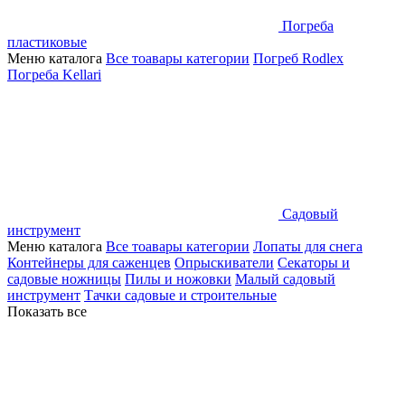
Погреба
пластиковые
Меню каталога
Все тоавары категории
Погреб Rodlex
Погреба Kellari
Садовый
инструмент
Меню каталога
Все тоавары категории
Лопаты для снега
Контейнеры для саженцев
Опрыскиватели
Секаторы и
садовые ножницы
Пилы и ножовки
Малый садовый
инструмент
Тачки садовые и строительные
Показать все