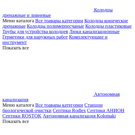
Колодцы
дренажные и ливневые
Меню каталога
Все тоавары категории
Колодцы конические
дренажные
Колодцы полимерпесчаные
Колодцы пластиковые
Трубы для устройства колодцев
Люки канализационные
Герметики для наружных работ
Комплектующие и
инструмент
Показать все
Автономная
канализация
Меню каталога
Все тоавары категории
Станции
биологической очистки
Септики Rodlex
Септики АНИОН
Септики ROSTOK
Автономная канализация Kolomaki
Показать все