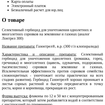
Карта оплаты
Электронный платеж
Безналичный расчет для юр.лиц
О товаре
Селективный гербицид для уничтожения однолетних и
многолетних сорняков на землянике и газонах (аналог
Лонтрел 300)
Название препарата:
Газонтрел®, в.р. (300 г/л клопиралида)
Характеристика и описание препарата:
Селективный
гербицид для уничтожения однолетних (ромашка, горец,
гречишка) и многолетних (щавель, одуванчик, подорожник,
тысячелистник) сорняков на землянике и газонах.
Исключительная эффективность против сорняков семейства
сложноцветных - уничтожает осоты практически на всех
стадиях развития). Гербицид Газонтрел® хорошо проникает в
листья сорных растений и быстро передвигается в точку
роста, корни и корневища, прекращая их рост.
Форма выпуска:
флаконы по 12 и 50 мл с концентрированным
препаратом, который затем разбавляется водой в соответствии
с инструкцией по применению.