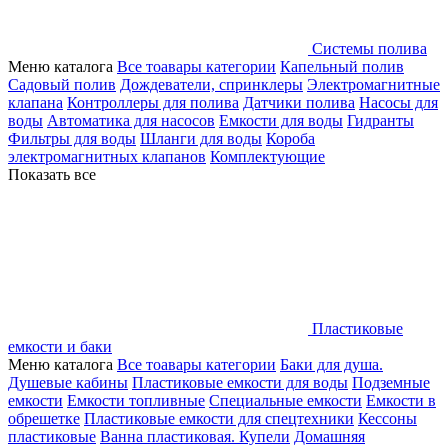
Системы полива
Меню каталога
Все тоавары категории
Капельный полив
Садовый полив
Дождеватели, спринклеры
Электромагнитные
клапана
Контроллеры для полива
Датчики полива
Насосы для
воды
Автоматика для насосов
Емкости для воды
Гидранты
Фильтры для воды
Шланги для воды
Короба
электромагнитных клапанов
Комплектующие
Показать все
Пластиковые
емкости и баки
Меню каталога
Все тоавары категории
Баки для душа.
Душевые кабины
Пластиковые емкости для воды
Подземные
емкости
Емкости топливные
Специальные емкости
Емкости в
обрешетке
Пластиковые емкости для спецтехники
Кессоны
пластиковые
Ванна пластиковая. Купели
Домашняя