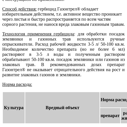
Способ действия:
гербицид Газонтрел® обладает
избирательным действием, т.е. активное вещество проникает
через листья и быстро распространяется по всем частям
сорного растения, не нанося вреда злаковым газонным травам.
Технология применения гербицида
: для обработки посадок
земляники и газонных трав используются ручные
опрыскиватели. Расход рабочей жидкости 3-5 л/ 50-100 кв.м.
Необходимое количество препарата (но не более 6 мл)
растворяют в 3-5 л воды и полученным раствором
обрабатывают 50-100 кв.м. посадок земляники или газонов из
злаковых трав. В рекомендованных дозах препарат
Газонтрел® не оказывает отрицательного действия на рост и
развитие злаковых газонов и земляники.
Норма расхода:
Норма расход
Культура
Вредный объект
р
препарат
жи