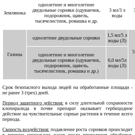
однолетние и многолетние
двудольные сорняки (одуванчик,
3 мл/3 л
Земляника
подорожник, щавель,
воды
тысячелистник, ромашка и др.
1,5 мл/5 л
однолетние двудольные сорняки
воды (Л)
5
Газоны
однолетние и многолетние
двудольные сорняки (одуванчик,
6,0 мл/5л
подорожник, щавель,
воды (Л)
тысячелистник, ромашка и др.)
Срок безопасного выхода людей на обработанные площади -
не ранее 3 (трех) дней.
Период защитного действия:
в силу длительной сохранности
клопиралида в почве препарат оказывает гербицидное
действие на чувствительные сорные растения в течение всего
периода.
Скорость воздействия:
подавление роста сорняков происходит
в течение нескольких часов после проведения обработки.