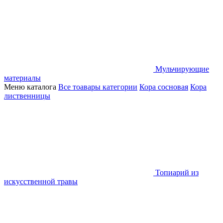
Мульчирующие
материалы
Меню каталога
Все тоавары категории
Кора сосновая
Кора
лиственницы
Топиарий из
искусственной травы