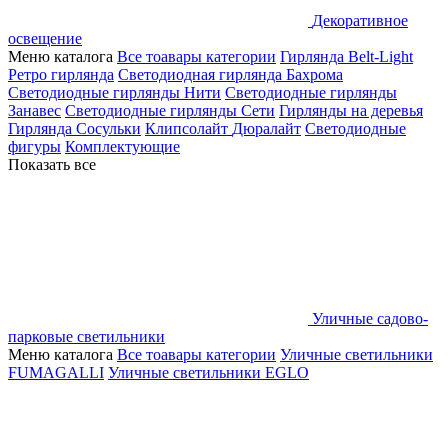
Декоративное
освещение
Меню каталога
Все тоавары категории
Гирлянда Belt-Light
Ретро гирлянда
Светодиодная гирлянда Бахрома
Светодиодные гирлянды Нити
Светодиодные гирлянды
Занавес
Светодиодные гирлянды Сети
Гирлянды на деревья
Гирлянда Сосульки
Клипсолайт
Дюралайт
Светодиодные
фигуры
Комплектующие
Показать все
Уличные садово-
парковые светильники
Меню каталога
Все тоавары категории
Уличные светильники
FUMAGALLI
Уличные светильники EGLO