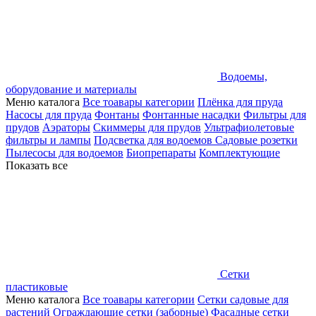
Водоемы,
оборудование и материалы
Меню каталога
Все тоавары категории
Плёнка для пруда
Насосы для пруда
Фонтаны
Фонтанные насадки
Фильтры для
прудов
Аэраторы
Скиммеры для прудов
Ультрафиолетовые
фильтры и лампы
Подсветка для водоемов
Садовые розетки
Пылесосы для водоемов
Биопрепараты
Комплектующие
Показать все
Сетки
пластиковые
Меню каталога
Все тоавары категории
Сетки садовые для
растений
Ограждающие сетки (заборные)
Фасадные сетки