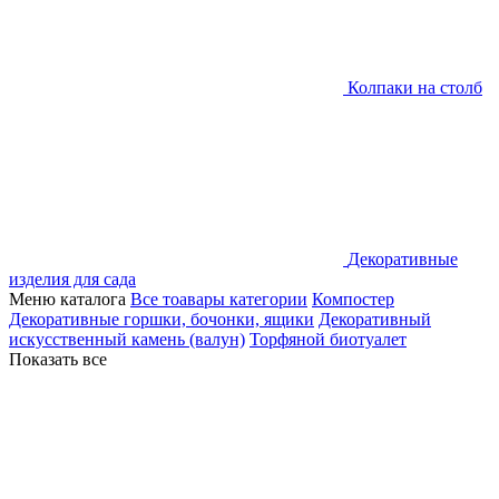
Колпаки на столб
Декоративные
изделия для сада
Меню каталога
Все тоавары категории
Компостер
Декоративные горшки, бочонки, ящики
Декоративный
искусственный камень (валун)
Торфяной биотуалет
Показать все