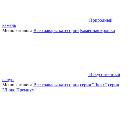
Природный
камень
Меню каталога
Все тоавары категории
Каменная крошка
Искусственный
валун
Меню каталога
Все тоавары категории
серия "Люкс"
серия
"Люкс Премиум"