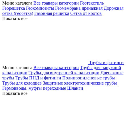
Меню каталога
Все тоавары категории
Геотекстиль
Георешетка
Геокомпозиты
Геомембрана дренажная
Дорожная
сетка (геосетка)
Газонная решетка
Сетка от кротов
Показать все
Трубы и фитинги
Меню каталога
Все тоавары категории
Трубы для наружной
канализации
Трубы для внутренней канализации
Дренажные
трубы
Трубы ПНД и фитинги
Полипропиленовые трубы
Трубы для колодцев
Защитные электротехнические трубы
Гермовводы, муфты переходные
Шланги
Показать все